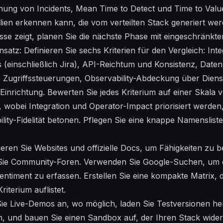
nung von Incidents, Mean Time to Detect und Time to Value,
ien erkennen kann, die vom verteilten Stack generiert wer
isse zeigt, planen Sie die nächste Phase mit eingeschränk
satz: Definieren Sie sechs Kriterien für den Vergleich: Integ
(einschließlich Jira), API-Reichtum und Konsistenz, Daten
te Zugriffssteuerungen, Observability-Abdeckung über Dien
inrichtung. Bewerten Sie jedes Kriterium auf einer Skala 
 wobei Integration und Operator-Impact priorisiert werde
lity-Fidelität betonen. Pflegen Sie eine knappe Namenslist
eren Sie Websites und offizielle Docs, um Fähigkeiten zu be
ie Community-Foren. Verwenden Sie Google-Suchen, um di
ntiment zu erfassen. Erstellen Sie eine kompakte Matrix,
iterium auflistet.
 Sie Live-Demos an, wo möglich, laden Sie Testversionen he
en, und bauen Sie einen Sandbox auf, der Ihren Stack widers