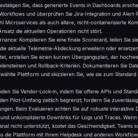
estätigen Sie, dass generierte Events in Dashboards ersche
t-Workflows und überprüfen Sie Jira-Integration und Alert-R
hl Microservices als auch ältere, nicht-containerisierte 
nsatz die aktuellen Operationen nicht stört.
ance: Kompilieren Sie eine finale Scorecard, teilen Sie si
 die aktuelle Telemetrie-Abdeckung erweitern oder ersetzen
itet, erstellen Sie einen kurzen Übergangsplan, der hoch
 Meilensteinen und Rollback-Kriterien. Dokumentieren Sie Da
ewählte Plattform und skizzieren Sie, wie sie zum Standard 
eiden Sie Vendor-Lock-in, indem Sie offene APIs und Stan
den Pilot-Umfang zeitlich begrenzt; fordern Sie zuverlässi
ungen. Beim Evaluieren achten Sie auf robuste interaktive
und unkomplizierte Downlinks für Logs und Traces. Wenn 
nal nicht unterstützt, kostet das Geschwindigkeit. Teams so
ss die Plattform mit Ihrem Helpdesk und anderen Workflows