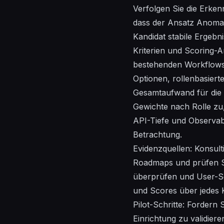
Verfolgen Sie die Erken
dass der Ansatz Anomal
Kandidat stabile Ergebn
Kriterien und Scoring-An
bestehenden Workflows 
Optionen, rollenbasier
Gesamtaufwand für die E
Gewichte nach Rolle zu,
API-Tiefe und Observabi
Betrachtung.
Evidenzquellen: Konsulti
Roadmaps und prüfen S
überprüfen und User-Se
und Scores über jedes Kr
Pilot-Schritte: Fordern
Einrichtung zu validier