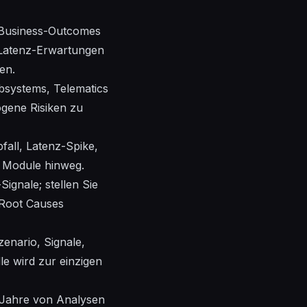
t Business-Outcomes
, Latenz-Erwartungen
en.
ubsystems, Telematics
ogene Risiken zu
fall, Latenz-Spike,
d Module hinweg.
ignale; stellen Sie
 Root Causes
enario, Signale,
e wird zur einzigen
t Jahre von Analysen