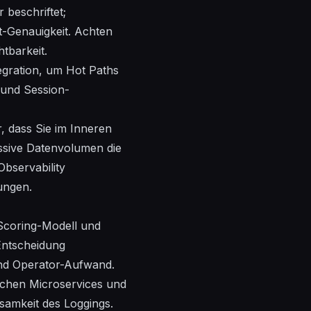
 beschriftet;
t-Genauigkeit.
Achten
tbarkeit.
egration, um Hot Paths
n und
Session-
er, dass Sie im Inneren
sive Datenvolumen die
Observability
ungen.
-Scoring-Modell und
 Entscheidung
und Operator-Aufwand.
ischen Microservices und
samkeit des Loggings.