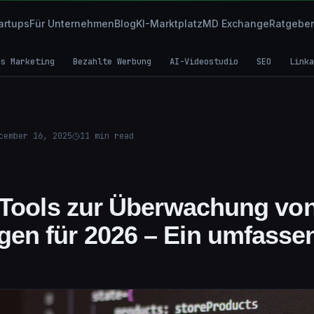
artups
Für Unternehmen
Blog
KI-Marktplatz
MD Exchange
Ratgeber
es Marketing
Bezahlte Werbung
AI-Videostudio
SEO
Linka
cember 16, 2025
11
min read
 Tools zur Überwachung vo
en für 2026 – Ein umfasse