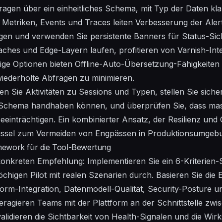
ragen
über ein einheitliches
Schema
, mit
Typ
der Daten klar
 Metriken, Events und Traces leiten
Verbesserung
der Aler
gen und verwenden Sie persistente
Banners
für Status-Sich
aches und Edge-Layern laufen, profitieren von
Varnish-
Int
ige Optionen bieten Offline-
Auto-Übersetzung
-Fähigkeite
iederholte Abfragen zu minimieren.
ren Sie
Aktivitäten
zu
Sessions
und
Typen
, stellen Sie sich
Schema
handhaben können, und überprüfen Sie, dass mas
einträchtigen. Ein kombinierter Ansatz, der Resilienz und 
ssel
zum Vermeiden von Engpässen in Produktionsumgeb
mework für die Tool-Bewertung
konkreten Empfehlung: Implementieren Sie ein 6-Kriterien
chigen Pilot mit realen Szenarien durch. Basieren Sie die
form-Integration, Datenmodell-Qualität, Security-Posture 
eragieren Teams mit der Plattform an der Schnittstelle zw
lidieren die Sichtbarkeit von Health-Signalen und die Wirk