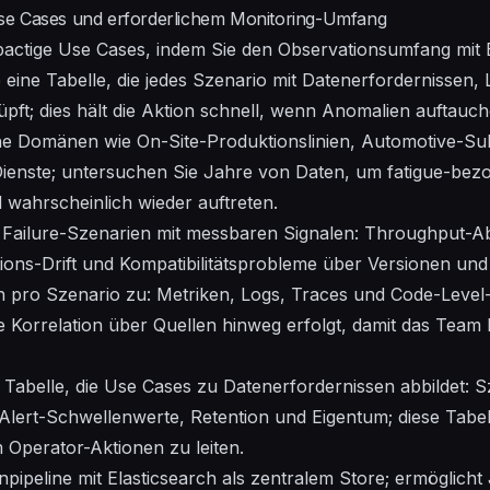
r Use Cases und erforderlichem Monitoring-Umfang
mpactige Use Cases, indem Sie den Observationsumfang mi
ie eine Tabelle, die jedes Szenario mit Datenerfordernissen
ft; dies hält die Aktion schnell, wenn Anomalien auftauch
ische Domänen wie On-Site-Produktionslinien, Automotive-S
Dienste; untersuchen Sie Jahre von Daten, um fatigue-bez
ld wahrscheinlich wieder auftreten.
 Failure-Szenarien mit messbaren Signalen: Throughput-Ab
tions-Drift und Kompatibilitätsprobleme über Versionen un
 pro Szenario zu: Metriken, Logs, Traces und Code-Level-S
le Korrelation über Quellen hinweg erfolgt, damit das Team
Tabelle, die Use Cases zu Datenerfordernissen abbildet: Sz
lert-Schwellenwerte, Retention und Eigentum; diese Tabell
 Operator-Aktionen zu leiten.
enpipeline mit Elasticsearch als zentralem Store; ermöglich