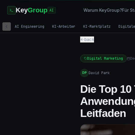
Key
Group
Warum KeyGroup?
Für St
AI
AI Engineering
KI-Arbeiter
KI-Marktplatz
Digital
back
Digital Marketing
De
David Park
DP
Die Top 10
Anwendung
Leitfaden