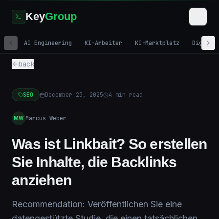
Key
Group
AI Engineering
KI-Arbeiter
KI-Marktplatz
Digital
back
SEO
December 23, 2025
4
min read
Marcus Weber
MW
Was ist Linkbait? So erstellen
Sie Inhalte, die Backlinks
anziehen
Recommendation: Veröffentlichen Sie eine
datengestützte Studie, die einen tatsächlichen