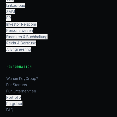
Linkaufbau
SMM
PR
Investor Relations
Personalwesen
Finanzen & Buchhaltung
Recht & Beratung
AI Engineering
›
INFORMATION
Warum KeyGroup?
Für Startups
Für Unternehmen
Portfolio
Ratgeber
FAQ