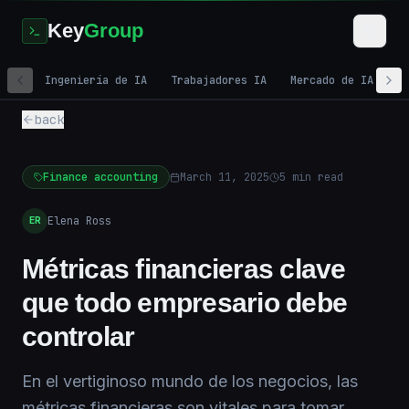
Key
Group
Ingeniería de IA
Trabajadores IA
Mercado de IA
M
back
Finance accounting
March 11, 2025
5
min read
Elena Ross
ER
Métricas financieras clave
que todo empresario debe
controlar
En el vertiginoso mundo de los negocios, las
métricas financieras son vitales para tomar