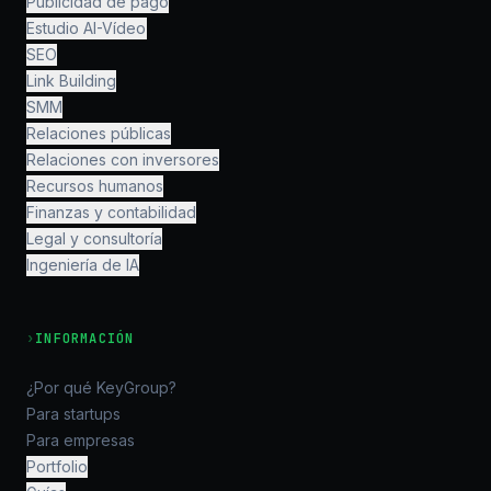
Publicidad de pago
Estudio AI-Vídeo
SEO
Link Building
SMM
Relaciones públicas
Relaciones con inversores
Recursos humanos
Finanzas y contabilidad
Legal y consultoría
Ingeniería de IA
›
INFORMACIÓN
¿Por qué KeyGroup?
Para startups
Para empresas
Portfolio