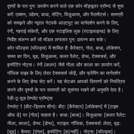
दृश्यों के पार पुन: उपयोग करने वाले एक कोर मॉड्यूलर प्रॉम्प्ट से शुरू
करें: एक्शन, उद्देश्य, बाधा, सेटिंग, विज़ुअल्स, और पैरामीटर्स। सामग्री
को समझने और न्यूरल नेटवर्क आउटपुट का मार्गदर्शन करने के लिए,
रंगों, गहराई संकेतों, और एक स्टाइलिश लुक (स्टाइलाइज्ड) के लिए
निर्देश संलग्न करें जो मॉडल लगातार पुन: उत्पन्न कर सके।
कोर फील्ड्स (फील्ड्स) में शामिल हैं: कैरेक्टर, गोल, बाधा, लोकेशन,
समय का दिन, मूड, विज़ुअल्स, कलर पैलेट, डेप्थ, टेक्सचर्स, और
इनपेंटिंग नोट्स। रंगों (कलर) जैसे नीला और काला का उपयोग करें,
गॉथिक वाइब के लिए लेदर टेक्सचर्स जोड़ें, और फ्रेमिंग का मार्गदर्शन
करने के लिए डेप्थ सेट करें। यह सेटअप आपको विवरणों को नियंत्रित
करने और दृश्यों के पार सामग्री को सुसंगत रखने की अनुमति देता है।
रेडी-टू-यूज़ टेम्प्लेट प्रॉम्प्ट्स
टेम्प्लेट 1 (बीट-ड्रिवन सीन): बीट: [कैरेक्टर] [लोकेशन] में [टाइम
ऑफ डे] पर [गोल] चाहता है। बाधा: [बाधा]। विज़ुअल्स: [कलर पैलेट:
नीला, काला], डेप्थ: [डेप्थ], स्टाइल: गॉथिक, टेक्सचर्स: लेदर, मूड:
[मूड]। कैमरा: [एंगल], इनपेंटिंग: [हां/नहीं]। नोट्स: [फील्ड्स]।