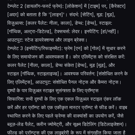
टेम्प्लेट 2 (डायलॉग-फर्स्ट फ्रेम): [लोकेशन] में [टाइम] पर, [कैरेक्टर]
[अदर] को बताता है कि '[लाइन]'। संदर्भ: [सेटिंग], मूड: [मूड],
विज़ुअल्स: [कलर पैलेट: नीला, काला], डेप्थ: [डेप्थ], स्टाइल:
[गॉथिक, अल्ट्रा-डिटेल्ड], टेक्सचर्स: लेदर। इनपेंटिंग: [हां/नहीं]।
आउटपुट: स्टेज डायरेक्शन्स और लाइन ब्रेक्स।
टेम्प्लेट 3 (इनपेंटिंग/रिफाइनमेंट): फ्रेम [एन] को [गोल] में सुधार करने
के लिए समायोजन की आवश्यकता है। कोर एलिमेंट्स को संरक्षित करें:
कलर पैलेट [नीला, काला], डेप्थ संकेत [डेप्थ], मूड [मूड], और
स्टाइल [गॉथिक, स्टाइलाइज्ड]। आवश्यक परिवर्तन: [संशोधित करने के
लिए एलिमेंट्स], आउटपुट: संशोधित पैनल नोट्स और कैमरा नोट्स।
दृश्यों के पार विज़ुअल स्टाइल सुसंगतता के लिए प्रॉम्प्ट्स
सिफारिश: सभी दृश्यों के लिए एक एकल विज़ुअल स्टाइल एंकर लॉक
करें और हर प्रॉम्प्ट को एक एकीकृत मास्टर प्रॉम्प्ट से फीड करें। वाइब
स्थापित करने के लिए पहले फ्रेम्स की वाक्यांशों का उपयोग करें, जैसे
ब्लूज़-लेड पैलेट, क्लीन ज्योमेट्री, और सूक्ष्म डिटेलिंग (डिटेलाइजेशन)।
फील्ड को प्रॉम्प्ट्स की एक लाइब्रेरी के रूप में संग्रहीत किया जाता है