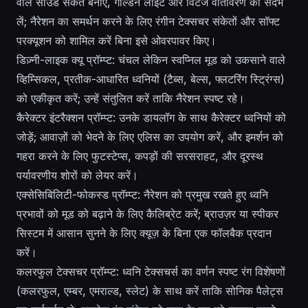
वाले साउंड संकेत बनाएं, गोल्डन लाइट और विंटेज वातावरण का संदर्भ
लें; नैरेशन का समर्थन करने के लिए रंगीन टेक्सचर संकेतों और सॉफ्ट
परक्यूशन को शामिल करें बिना इसे ओवरपावर किए।
डिज़्नी-लाइक क्यू प्रॉम्प्ट: चंचल लेकिन स्वप्निल मूड को उकसाने वाले
व्हिम्सिकल, प्रतीक-आधारित ध्वनियों (टैब्स, बेल्स, फ्लटरिंग स्ट्रिंग्स)
को एकीकृत करें; उन्हें संतुलित करें ताकि नैरेशन स्पष्ट रहे।
कैरेक्टर इंटरैक्शन प्रॉम्प्ट: उनके डायलॉग के साथ कैरेक्टर ध्वनियों को
जोड़ें; आवाज़ों को भेदने के लिए एलिस का उपयोग करें, और इमर्शन को
गहरा करने के लिए फुटस्टेप्स, कपड़ों की सरसराहट, और दूरस्थ
पर्यावरणीय शोरों को लेयर करें।
एक्सेसिबिलिटी-फोकस्ड प्रॉम्प्ट: नैरेशन को प्रमुख रखते हुए ध्वनि
प्रभावों को मूड को बढ़ाने के लिए कैलिब्रेट करें; ब्राउज़र या स्पीकर
सिस्टम में आसान सुनने के लिए क्यूज़ के बिना एक फॉलबैक प्रदान
करें।
कलरफुल टेक्सचर प्रॉम्प्ट: ध्वनि टेक्सचर्स का वर्णन स्पष्ट रंग विशेषणों
(कलरफुल, एम्बर, एमराल्ड, स्लेट) के साथ करें ताकि सोनिक पैलेट्स