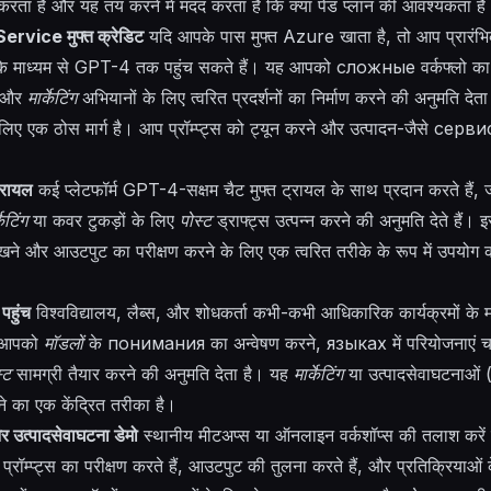
करता है और यह तय करने में मदद करता है कि क्या पेड प्लान की आवश्यकता है
rvice मुफ्त क्रेडिट
यदि आपके पास मुफ्त Azure खाता है, तो आप प्रारंभ
माध्यम से GPT-4 तक पहुंच सकते हैं। यह आपको
сложные
वर्कफ्लो का
, और
मार्केटिंग
अभियानों के लिए त्वरित प्रदर्शनों का निर्माण करने की अनुमति दे
लिए एक ठोस मार्ग है। आप प्रॉम्प्ट्स को ट्यून करने और उत्पादन-जैसे
серви
ट्रायल
कई प्लेटफॉर्म GPT-4-सक्षम चैट मुफ्त ट्रायल के साथ प्रदान करते हैं
केटिंग
या कवर टुकड़ों के लिए
पोस्ट
ड्राफ्ट्स उत्पन्न करने की अनुमति देते हैं। 
ेखने और आउटपुट का परीक्षण करने के लिए एक त्वरित तरीके के रूप में उपयो
पहुंच
विश्वविद्यालय, लैब्स, और शोधकर्ता कभी-कभी आधिकारिक कार्यक्रमों के
यह आपको
मॉडलों
के
понимания
का अन्वेषण करने,
языках
में परियोजनाएं 
्ट
सामग्री तैयार करने की अनुमति देता है। यह
मार्केटिंग
या उत्पादसेवाघटनाओं (
रने का एक केंद्रित तरीका है।
र उत्पादसेवाघटना डेमो
स्थानीय मीटअप्स या ऑनलाइन वर्कशॉप्स की तलाश करें
 प्रॉम्प्ट्स का परीक्षण करते हैं, आउटपुट की तुलना करते हैं, और प्रतिक्रियाओं