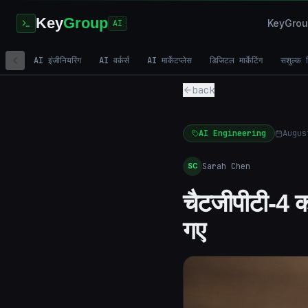
Key
Group
KeyGroup 
AI
AI इंजीनियरिंग
AI वर्कर्स
AI मार्केटप्लेस
डिजिटल मार्केटिंग
सशुल्क व
back
AI Engineering
Augus
Sarah Chen
SC
चैटजीपीटी-4 क
गए