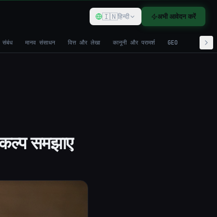
🇮🇳
हिन्दी
अभी आवेदन करें
 संबंध
मानव संसाधन
वित्त और लेखा
कानूनी और परामर्श
GEO
विकल्प समझाए