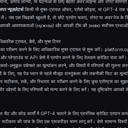
नों, उत्पाद लॉन्चों, या घटनाओं के लिए बेहतर
कवर
लाइन्स और
पोस्ट
सामग्री 
र न्यूज़लेटर्स
किसी भी मुफ्त-ट्रायल ऑफर, प्रोमो कोड्स, या GPT-4 तक स
लें। जब एक खिड़की खुलती है, तो छोटे प्रयोग चलाएं,
पोस्ट
या
कवर
पेज के ल
े आपकी आवश्यकताओं (
нужны
) और आपकी टीम की
знаю
सर्वोत्तम प्रथा
।
िकारिक ट्रायल, डेमो, और मुफ्त टियर
का परीक्षण करने के लिए आधिकारिक मुफ्त ट्रायल से शुरू करें। platfor
, और प्लेग्राउंड या API डेमो में प्रयोग करने के लिए वेलकम क्रेडिट दावा कर
गकर्ता-अनुकूल वर्कफ्लो का मूल्यांकन करने, और विषयों में परिणामों की तुलना करन
टीमों के लिए, यह पेड प्लान से पहले मौजूदा वास्तुकला और तकनीकी फिट का मूल्
सटीकता, तर्क, और स्थिरता का परीक्षण करने के लिए कुछ प्रॉम्प्ट्स का सुझाव
उद्देश्यों के लिए परिणामों को मान्य करने के लिए करें। यह दृष्टिकोण आपको तेजी
ैट और कोड कार्यों में GPT-4 चलाने के लिए प्रारंभिक क्रेडिट प्रदान कर
सटीकता की जांच के लिए एक प्रूफरीडर चरण लागू करें। डेमो सामान्य विषयों और वि