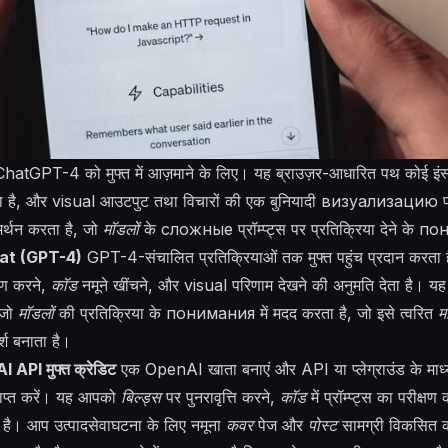
hatGPT-4 को मुफ्त में आज़माने के लिए। यह ब्राउज़र-आधारित पथ कोई इंस
ता है, और
visual
आउटपुट तथा विचारों की एक बुनियादी
визуализацию
प
्थन करता है, जो
मॉडलों
के
сложные
प्रॉम्प्ट्स पर प्रतिक्रिया देने के
по
 Chat (GPT-4)
GPT-4-संचालित प्रतिक्रियाओं तक मुफ्त पहुंच प्रदान करत
्षण करने,
कॉड
नमूने खींचने, और
visual
परिणाम देखने की अनुमति देता है। यह 
 जो
मॉडलों
की प्रतिक्रिया के
понимания
में मदद करता है, जो इसे त्वरित
मा
्श बनाता है।
 API मुफ्त क्रेडिट
एक OpenAI खाता बनाएं और API या प्लेग्राउंड के माध
्राप्त करें। यह आपको
बिल्ड्स
पर पुनरावृत्ति करने,
कॉड
में प्रॉम्प्ट्स का परीक्
 है। आप उत्पादसेवाघटना के लिए नमूना
कवर
पेज और
पोस्ट
सामग्री विकसित क