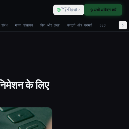
🇮🇳
हिन्दी
अभी आवेदन करें
 संबंध
मानव संसाधन
वित्त और लेखा
कानूनी और परामर्श
GEO
निमेशन के लिए