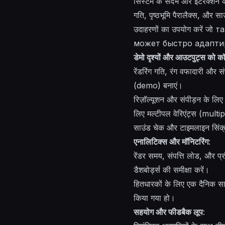
सिस्टम के संदर्भ और इंटरैक्शन 
गति, पृष्ठभूमि पैरालैक्स, और स
उदाहरणों का उपयोग करें जो 
может быстро адаптиро
डेमो दृश्यों और आउटपुट्स को कॉन
रेंडरिंग गति, रंग वफादारी औ
(demo) बनाएं।
रिज़ॉल्यूशन और संपीड़न के लि
लिए मल्टीपल वेरिएंट्स (multi
साउंड चेक और टाइमलाइन सिंक्रन
एनालिटिक्स और मॉनिटरिंग
:
रेंडर समय, संपत्ति लोड, और प्
डैशबोर्ड्स की समीक्षा करें।
हितधारकों के लिए एक दैनिक सारां
किया गया हो।
सहयोग और फीडबैक लूप
: