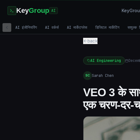
Key
Group
KeyGroup 
AI
AI इंजीनियरिंग
AI वर्कर्स
AI मार्केटप्लेस
डिजिटल मार्केटिंग
सशुल्क व
back
AI Engineering
Decem
Sarah Chen
SC
VEO 3 के साथ 
एक चरण-दर-च