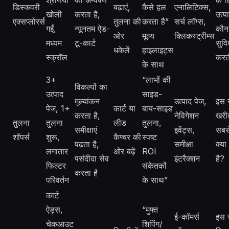
डिस्कवरी
बढ़ाएं,
कैसे हल
एनालिटिक्स,
खोली
करता है,
उत्प
एक्सप्लोरर्स
तुलना की
करता है”
सर्च लॉग्स,
गईं,
न्यूनतम ऐड-
कौन
ओर
मूल्य
क्लिकस्ट्रीम्स
मध्यम
टू-कार्ट
सुव
धकेलें
हाइलाइट्स
स्क्रॉल
करत
के साथ
3+
“लाभों की
विकल्पों का
उत्पाद
साइड-
मूल्यांकन
उत्पाद पेज,
इस स
पेज, 1+
कार्ट या
बाय-साइड
करता है,
नेविगेशन
खरी
तुलना
तुलना
लीड
तुलना,
समीक्षाएं
इवेंट्स,
सबस
शॉपर्स
शुरू,
कैप्चर की
स्पष्ट
पढ़ता है,
समीक्षा
क्या
लगातार
ओर बढ़ें
ROI
पसंदीदा सेव
इंटरैक्शन
है?
फिल्टर
संकेतकों
करता है
परिवर्तन
के साथ”
कार्ट
ऐड्स,
“मुफ्त
ई-कॉमर्स
इस स
चेकआउट
शिपिंग/