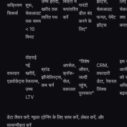
उच्च इरादा,
बिक्री में
इवेंट्स,
लिए
सक्रियण
शुरू,
गारंटी
खरीद तक
रूपांतरित
चेकआउट
चेक
सिकर्स
चेकआउट
डील बंद
त्वरित पथ
करें
फनल, पेमेंट
क्या 
तक समय
करने के
इवेंट्स
करत
< 10
लिए”
मिनट
दोहराई
“विशेष
इस से
गई
अपसेल,
CRM,
ब्रांड
ऑफर,
आजी
वफादार
खरीदें,
क्रॉस-
वफादारी
इवैंजेलिस्ट्स,
जल्दी
को 
एडवोकेट्स
रेफरल्स,
सेल,
डेटा, रेफरल
कम चर्न
पहुंच,
अधि
उच्च
वकालत
लिंक्स
पुरस्कार”
बढ़ा
LTV
डेटा तैयार करें: न्यूरल ट्रेनिंग के लिए साफ करें, लेबल करें, और
सामान्यीकृत करें