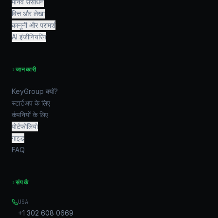
मानव संसाधन
वित्त और लेखा
कानूनी और परामर्श
AI इंजीनियरिंग
›
जानकारी
KeyGroup क्यों?
स्टार्टअप के लिए
कंपनियों के लिए
पोर्टफोलियो
गाइड
FAQ
›
संपर्क
USA
+1 302 608 0669