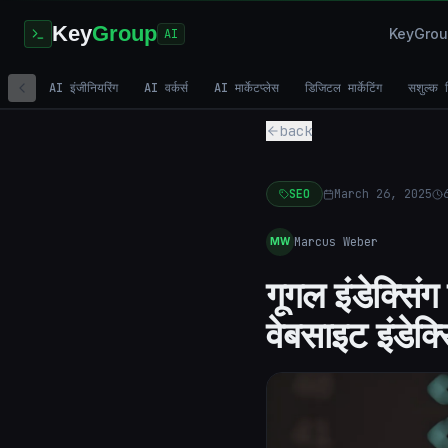
Key
Group
KeyGroup 
AI
AI इंजीनियरिंग
AI वर्कर्स
AI मार्केटप्लेस
डिजिटल मार्केटिंग
सशुल्क व
back
SEO
March 26, 2025
Marcus Weber
MW
गूगल इंडेक्सिं
वेबसाइट इंडेक्स