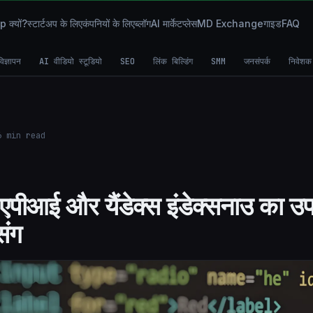
क्यों?
स्टार्टअप के लिए
कंपनियों के लिए
ब्लॉग
AI मार्केटप्लेस
MD Exchange
गाइड
FAQ
िज्ञापन
AI वीडियो स्टूडियो
SEO
लिंक बिल्डिंग
SMM
जनसंपर्क
निवेशक
6
min read
ग एपीआई और यैंडेक्स इंडेक्सनाउ का 
िंग