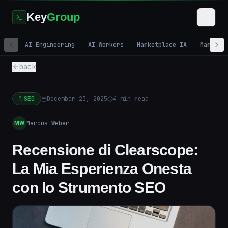
Key
Group
AI Engineering
AI Workers
Marketplace IA
Marketi
back
SEO
December 23, 2025
4
min read
Marcus Weber
MW
Recensione di Clearscope:
La Mia Esperienza Onesta
con lo Strumento SEO