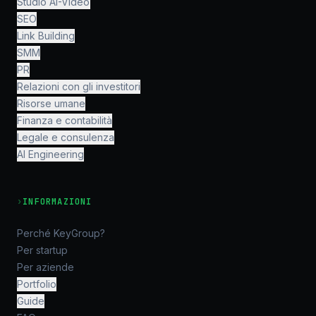
Studio AI-Video
SEO
Link Building
SMM
PR
Relazioni con gli investitori
Risorse umane
Finanza e contabilità
Legale e consulenza
AI Engineering
›
INFORMAZIONI
Perché KeyGroup?
Per startup
Per aziende
Portfolio
Guide