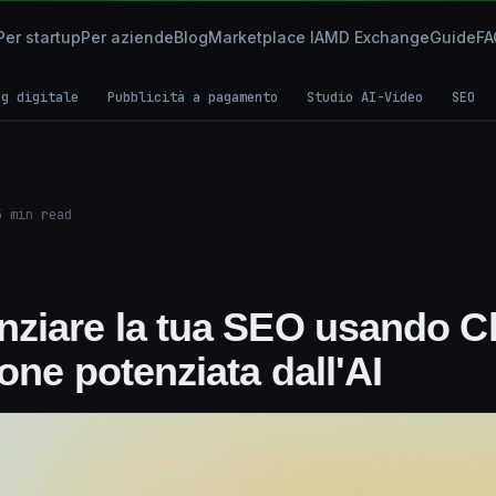
Per startup
Per aziende
Blog
Marketplace IA
MD Exchange
Guide
FA
ng digitale
Pubblicità a pagamento
Studio AI-Video
SEO
5
min read
ziare la tua SEO usando C
one potenziata dall'AI