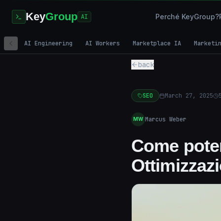
Key
Group
Perché KeyGroup?
AI
AI Engineering
AI Workers
Marketplace IA
Marketi
back
SEO
March 27, 2025
Marcus Weber
MW
Come poten
Ottimizzazi