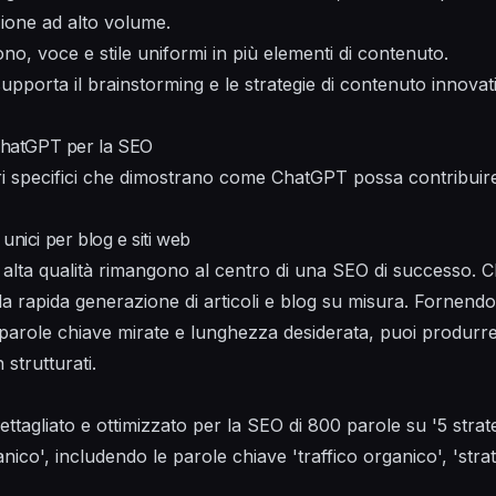
zione ad alto volume.
no, voce e stile uniformi in più elementi di contenuto.
upporta il brainstorming e le strategie di contenuto innova
 ChatGPT per la SEO
i specifici che dimostrano come ChatGPT possa contribuire 
unici per blog e siti web
i alta qualità rimangono al centro di una SEO di successo. C
 rapida generazione di articoli e blog su misura. Fornendo
i, parole chiave mirate e lunghezza desiderata, puoi produr
strutturati.
dettagliato e ottimizzato per la SEO di 800 parole su '5 str
ganico', includendo le parole chiave 'traffico organico', 'str