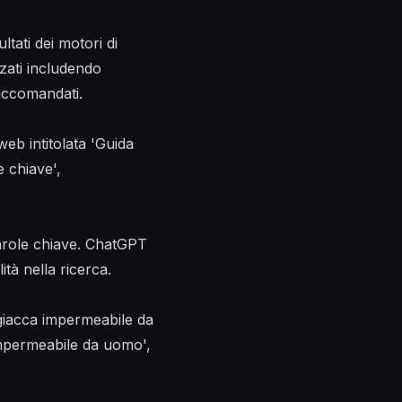
ltati dei motori di
zati includendo
raccomandati.
eb intitolata 'Guida
e chiave',
parole chiave. ChatGPT
lità nella ricerca.
 giacca impermeabile da
impermeabile da uomo',