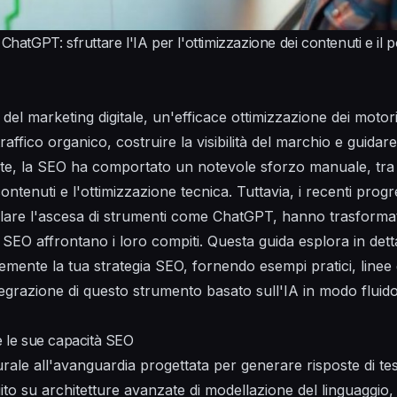
 ChatGPT: sfruttare l'IA per l'ottimizzazione dei contenuti e il
l marketing digitale, un'efficace ottimizzazione dei motori
raffico organico, costruire la visibilità del marchio e guidar
te, la SEO ha comportato un notevole sforzo manuale, tra c
ontenuti e l'ottimizzazione tecnica. Tuttavia, i recenti progre
ticolare l'ascesa di strumenti come ChatGPT, hanno trasformat
ti SEO affrontano i loro compiti. Questa guida esplora in d
emente la tua strategia SEO, fornendo esempi pratici, linee 
egrazione di questo strumento basato sull'IA in modo fluido
le sue capacità SEO
ale all'avanguardia progettata per generare risposte di tes
ito su architetture avanzate di modellazione del linguaggio, 