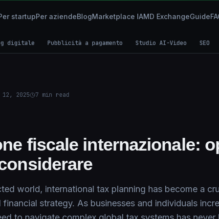
Per startup
Per aziende
Blog
Marketplace IA
MD Exchange
Guide
FA
ng digitale
Pubblicità a pagamento
Studio AI-Video
SEO
 12, 2025
7
min read
one fiscale internazionale: 
 considerare
ted world, international tax planning has become a cru
financial strategy. As businesses and individuals incr
eed to navigate complex global tax systems has never