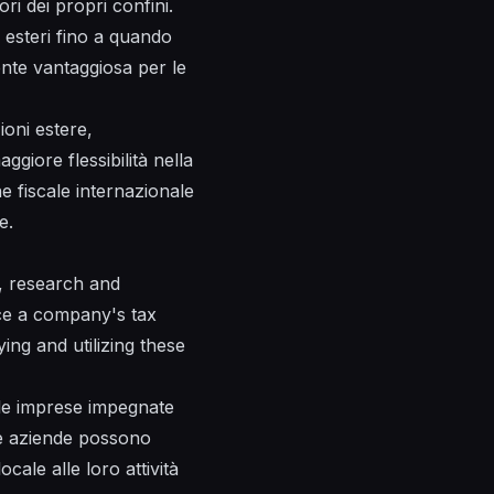
ori dei propri confini.
i esteri fino a quando
ente vantaggiosa per le
ioni estere,
iore flessibilità nella
ne fiscale internazionale
e.
t, research and
uce a company's tax
ing and utilizing these
lle imprese impegnate
 le aziende possono
cale alle loro attività