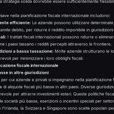
 strategia solida dovrebbe essere sufficientemente flessibi
hiave nella pianificazione fiscale internazionale includono:
nte efficiente:
Le aziende possono utilizzare determinate s
mite debito, per ridurre il reddito imponibile in giurisdizioni
ali:
I trattati fiscali internazionali possono ridurre o elimin
 i paesi tassano i redditi percepiti attraverso le frontiere.
sdizioni a bassa tassazione:
Molte aziende strutturano le lo
revoli per minimizzare i loro obblighi fiscali.
icazione fiscale internazionale
asse in altre giurisdizioni
 per cui aziende e privati si impegnano nella pianificazione 
e di aliquote fiscali più basse in altri paesi. Diverse giurisdi
revole per attrarre investimenti esteri. Queste politiche fis
le società più basse, esenzioni o incentivi speciali per settori
l'Irlanda, la Svizzera e Singapore sono scelte popolari pe