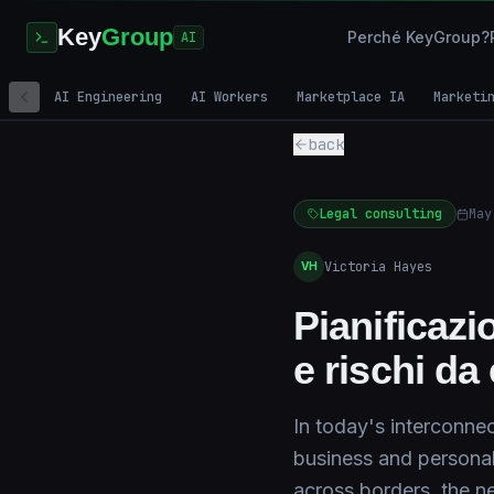
Key
Group
Perché KeyGroup?
AI
AI Engineering
AI Workers
Marketplace IA
Marketi
back
Legal consulting
May
Victoria Hayes
VH
Pianificazi
e rischi da
In today's interconnec
business and personal 
across borders, the n