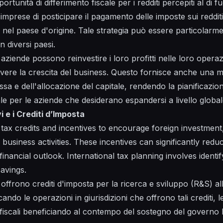
rtunità di differimento fiscale per i redditi percepiti al di fu
 imprese di posticipare il pagamento delle imposte sui reddit
 nel paese d'origine. Tale strategia può essere particolarm
in diversi paesi.
aziende possono reinvestire i loro profitti nelle loro operaz
re la crescita del business. Questo fornisce anche una magg
ssa e dell'allocazione del capitale, rendendo la pianificazio
e per le aziende che desiderano espandersi a livello global
vi e i Crediti d’Imposta
 tax credits and incentives to encourage foreign investmen
business activities. These incentives can significantly red
inancial outlook. International tax planning involves identify
avings.
offrono crediti d'imposta per la ricerca e sviluppo (R&S) a
cando le operazioni in giurisdizioni che offrono tali crediti,
 fiscali beneficiando al contempo del sostegno del governo lo