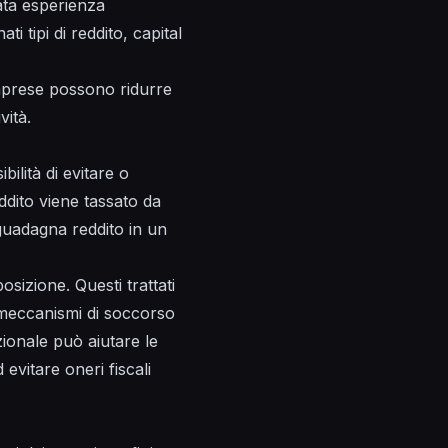
ata esperienza
ti tipi di reddito, capital
imprese possono ridurre
vità.
bilità di evitare o
ddito viene tassato da
guadagna reddito in un
posizione. Questi trattati
o meccanismi di soccorso
zionale può aiutare le
 evitare oneri fiscali