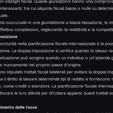
pri obblighi fiscali. Queste giurisdizioni hanno una comprov
i interessanti, tra cui aliquote fiscali basse o nulle su determina
uale.
 una succursale in una giurisdizione a bassa tassazione, le 
effettivo complessivo, migliorando la redditività e la competiti
posizione
portunità nella pianificazione fiscale internazionale è la possi
zione. La doppia imposizione si verifica quando lo stesso re
 situazione può sorgere quando un individuo o un'azienda 
to nuovamente nel proprio paese d'origine.
o stipulato trattati fiscali bilaterali per evitare la doppia im
 il diritto di tassare determinati tipi di reddito e forniscon
, come crediti o esenzioni. La pianificazione fiscale interna
tturare le loro attività per sfruttare appieno questi trattati ed
rimento delle tasse