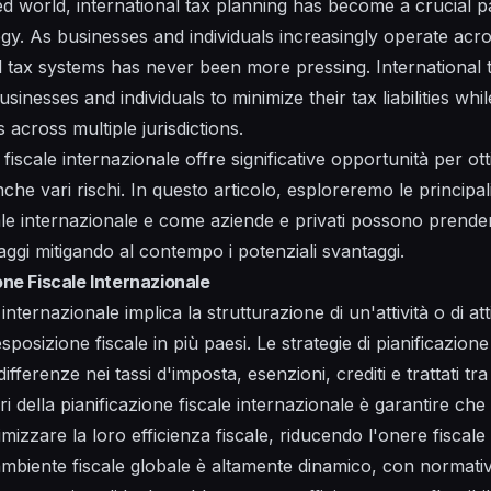
ed world, international tax planning has become a crucial p
egy. As businesses and individuals increasingly operate acr
 tax systems has never been more pressing. International t
usinesses and individuals to minimize their tax liabilities w
s across multiple jurisdictions.
fiscale internazionale offre significative opportunità per ott
he vari rischi. In questo articolo, esploreremo le principali
cale internazionale e come aziende e privati possono prende
ggi mitigando al contempo i potenziali svantaggi.
ione Fiscale Internazionale
internazionale implica la strutturazione di un'attività o di att
posizione fiscale in più paesi. Le strategie di pianificazion
ifferenze nei tassi d'imposta, esenzioni, crediti e trattati tra 
ari della pianificazione fiscale internazionale è garantire ch
mizzare la loro efficienza fiscale, riducendo l'onere fiscal
'ambiente fiscale globale è altamente dinamico, con normati