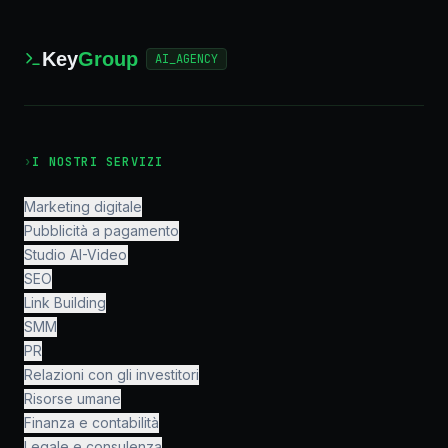
Key
Group
AI_AGENCY
›
I NOSTRI SERVIZI
Marketing digitale
Pubblicità a pagamento
Studio AI-Video
SEO
Link Building
SMM
PR
Relazioni con gli investitori
Risorse umane
Finanza e contabilità
Legale e consulenza