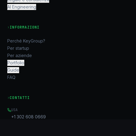
AI Engineering
›
INFORMAZIONI
Perché KeyGroup?
Per startup
Per aziende
Portfolio
Guide
FAQ
›
CONTATTI
USA
+1 302 608 0669
EMAIL
Info@key-g.com
OFFICE