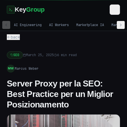
Key
Group
AI Engineering
AI Workers
Marketplace IA
Marketi
back
SEO
March 25, 2025
6
min read
Marcus Weber
MW
Server Proxy per la SEO:
Best Practice per un Miglior
Posizionamento