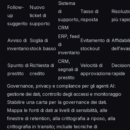
Sistema
Follow-
Nuovo
di
Tasso di
Risoluzi
up
ticket di
supporto,
risposta
più rapi
suggerito
supporto
CRM
ERP, feed
Avviso di
Soglia di
Evitamento di
Affidabil
di
inventario
stock basso
stockout
dell'eva
inventario
CRM,
Spunto di
Richiesta di
Velocità di
Decision
segnali di
prestito
credito
approvazione
rapide
prestito
Governance, privacy e compliance per gli agenti AI:
gestione dei dati, controllo degli accessi e monitoraggio
Stabilire una carta per la governance dei dati.
Mappa le fonti di dati ai livelli di sensibilità, alle
finestre di retention, alla crittografia a riposo, alla
crittografia in transito; include tecniche di