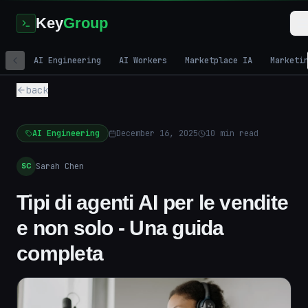
Key
Group
AI Engineering
AI Workers
Marketplace IA
Marketi
back
AI Engineering
December 16, 2025
10
min read
Sarah Chen
SC
Tipi di agenti AI per le vendite
e non solo - Una guida
completa