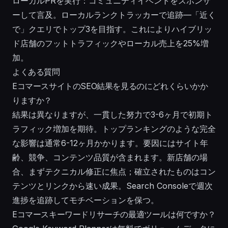
ローカルPRを実行：コミュニティイベントをスポンサ
ーして言及。ローカルランクトラッカーで追跡—「近く
で」クエリでトップ3を目指す。これによりハイブリッ
ド店舗のフットトラフィックやローカル売上を25%増
加。
よくある質問
EコマースサイトのSEO結果を見るのにどれくらいかか
りますか？
結果は異なりますが、一貫した努力で3-6ヶ月で初期ト
ラフィック増加を期待。トップランキングのような完全
な影響は通常6-12ヶ月かかります。要因にはサイト年
齢、競争、コンテンツ品質が含まれます。新店舗の場
合、まずテクニカル修正に焦点；確立されたものはコン
テンツとリンクから速い成果。Search Consoleで週次
進捗を追跡してモチベーションを保つ。
Eコマースキーワードリサーチの最適ツールは何ですか？