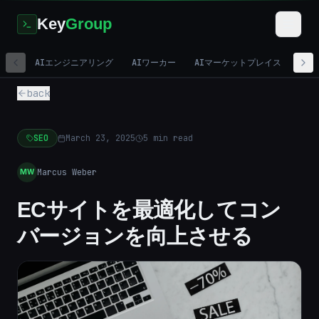
Key
Group
AIエンジニアリング
AIワーカー
AIマーケットプレイス
デジ
back
SEO
March 23, 2025
5
min read
Marcus Weber
MW
ECサイトを最適化してコン
バージョンを向上させる