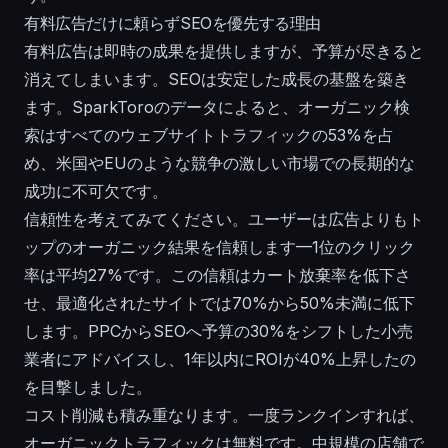
有料広告だけに頼らずSEOを優先する理由
有料広告は即時の成果を提供しますが、予算が尽きると
消えてしまいます。SEOは安定した成長の基盤を築き
ます。SparkToroのデータによると、オーガニック検
索はすべてのウェブサイトトラフィックの53%を占
め、米国やEUのような競争の激しい市場での長期的な
成功に不可欠です。
信頼性を考えてみてください。ユーザーは広告よりもト
ップのオーガニック結果を信頼します—1位のクリック
率は平均27%です。この信頼はカート放棄率を低下さ
せ、最適化されたサイトでは70%から50%未満に低下
します。PPCからSEOへ予算の30%をシフトした小売
業者にアドバイスし、1年以内にROIが40%上昇したの
を目撃しました。
コスト削減も積み重なります。一度ランクインすれば、
オーガニックトラフィックは無料です。中規模の店舗で