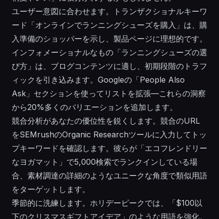
ユーザー意図に合わせます。トランザクショナルキーワ
ード「オンラインでランニングシューズを購入」は、購
入準備のショッパーを示し、製品ページに理想的です。
インフォメーショナルなもの「ランニングシューズの選
び方」は、ブログコンテンツに適し、初期段階のトラフ
ィックを引き込みます。Googleの「People Also
Ask」セクションを使ってリストを拡張—これらの洞察
から20%多くのバリエーションを追加します。
競合分析があなたの優位性を鋭くします。競合のURL
をSEMrushのOrganic Researchツールに入力してトッ
プキーワードを確認します。彼らが「エコフレンドリー
なヨガマット」で5,000検索でランクインしている場
合、素材調達の詳細のようなユニークな角度で類似用語
をターゲットします。
季節的に洗練します。ホリデーピークでは、「$100以
下のクリスマスギフトアイデア」のような用語を強化。