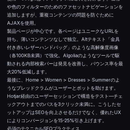
や色のフィルターのためのファセットナビゲーションを
追加しますが、重複コンテンツの問題を防ぐために
AJAXを使用。
製品ページが中心です。各ページはユニークなURLを
持ち、薄いコンテンツなしで独立。Altテキスト「金具
付き赤いレザーハンドバッグ」のような高解像度画像
（各100KB未満）で強化。Algoliaのようなツールで駆
動される内部検索バーは発見を改善し、バウンス率を最
大20%低減します。
最後に、Home > Women > Dresses > Summerのよ
うなブレッドクラムがユーザーとボットを助けます。
Hotjar経由のユーザーセッションで構造をテスト—チェ
ックアウトまでのパスを3クリック未満に。こうしたセ
ットアップはSEOを向上させるだけでなく、優れたUX
によりコンバージョンを15-25%引き上げます。
必須のテクニカルSEOプラクティス