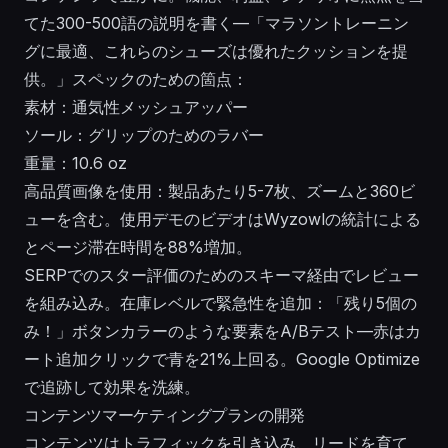
てた300-500語の説明を書く—「マラソントレーニン
グに最適、これらのシューズは優れたクッションを提
供。」スペックのための箇点：
素材：通気性メッシュアッパー
ソール：グリップのためのラバー
重量：10.6 oz
高品質画像を使用：製品あたり5-7枚、ズームと360ビ
ューを含む。使用デモのビデオはWyzowlの統計による
とページ滞在時間を88%増加。
SERPでのスター評価のためのスキーマ経由でレビュー
を組み込み。在庫レベルで緊急性を追加：「残り5個の
み！」ボタンカラーのような要素をA/Bテスト—赤はカ
ート追加クリックで青を21%上回る。Google Optimize
で追跡して効果を洗練。
コンテンツマーケティングプランの開発
コンテンツはトラフィックを引き込み、リードを育て