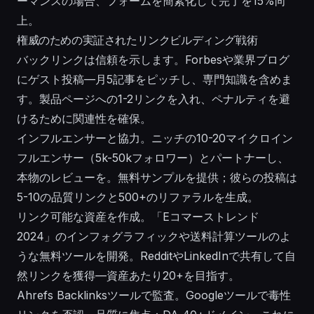
ーマンスの場合、フォームを簡素化して完了を15%向
上。
権威のための実証されたリンクビルディング戦術
バックリンクは信頼を示します。Forbesや業界ブログ
にゲスト投稿—月5記事をピッチし、専門知識を含めま
す。製品ページへの1-2リンクを入れ、ペナルティを避
けるために関連性を確保。
インフルエンサーと協力。ニッチの10-20マイクロイン
フルエンサー（5k-50kフォロワー）とパートナーし、
本物のレビューを。無料サンプルを提供；彼らの投稿は
5-10の品質リンクと500+のリファラルを生成。
リンク可能な資産を作成。「Eコマーストレンド
2024」のインフォグラフィックや送料計算ツールのよ
うな無料ツールを開発。RedditやLinkedInで共有して自
然リンクを獲得—資産あたり20+を目指す。
Ahrefs Backlinksツールで監査。Googleツールで毒性