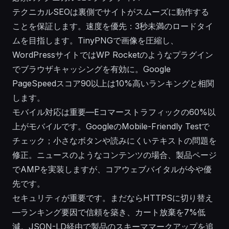
テクニカルSEOは裏側でサイトがスムーズに動作する
ことを保証します。速度を優先：3秒未満のロードタイ
ムを目指します。TinyPNGで画像を圧縮し、
WordPressサイトではWP Rocketのようなプラグイン
でブラウザキャッシングを有効に。Google
PageSpeedスコア90以上は10%高いランキングと相関
します。
モバイル対応は重要—Eコマーストラフィックの60%以
上がモバイルです。GoogleのMobile-Friendly Testで
チェック；小さなボタンや読みにくいテキストの問題を
修正。ニュースのようなコンテンツの場合、製品ページ
でAMPを実装しますが、コアウェブバイタルが今や優
先です。
セキュリティが重要です。まだならHTTPSに切り替え
—ランキング要因で信頼を築き、カート放棄を7%低
減。JSON-LD経由で製品のスキーママークアップを追