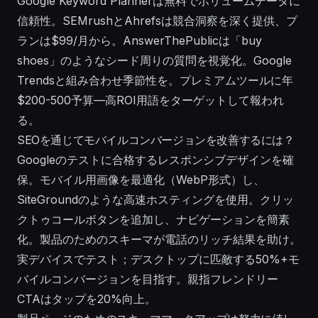
Google Keyword Plannerは無料でボリュームデータに
信頼性。SEMrushとAhrefsは競合洞察を深く提供、プ
ランは$99/月から。AnswerThePublicは「buy
shoes」のようなシード周りの質問を視覚化。Google
Trendsと組み合わせ季節性を。プレミアムツールに年
$200-500予算—高ROI用語をターゲットして報われ
る。
SEOを通じてモバイルコンバージョンを改善するには？
Googleのテストに合格するレスポンシブデザインを確
保。モバイル用画像を最適化（WebP形式）し、
SiteGroundのような高速ホスティングを使用。クリッ
クトゥコールボタンを追加し、ナビゲーションを簡素
化。製品のためのスキーマが電話のリッチ結果を助け。
実デバイスでテスト；デスクトップに匹敵する50%+モ
バイルコンバージョンを目指す。親指フレンドリー
CTAはタップを20%向上。