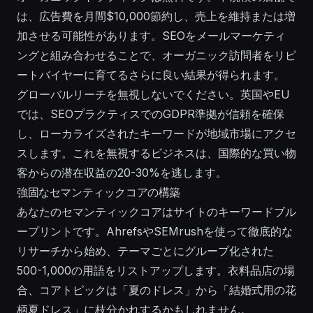
は、広告費を月間$10,000節約し、売上を維持または増
加させる可能性があります。SEOをメールマーケティ
ングと組み合わせることで、オーガニック訪問者をリピ
ートバイヤーに育てるさらに良い結果が得られます。
グローバルリーチを無視しないでください。英国やEU
では、SEOプラクティスでのGDPR準拠が信頼を確保
し、ローカライズされたキーワードが地域市場にアクセ
スします。これを無視するビジネスは、国際的な買い物
客からの潜在収益の20-30%を逃します。
強固なセマンティックコアの構築
あなたのセマンティックコアはサイトのキーワードブル
ープリントです。AhrefsやSEMrushを使って徹底的な
リサーチから始め、テーマごとにグループ化された
500-1,000の用語をリストアップします。衣料品店の場
合、コアトピックは「夏のドレス」から「結婚式用の花
柄夏ドレス」に枝分かれするかもしれません。