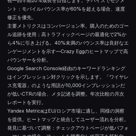
視—四半期20%成長を目指します。デバイスでセグメ
ント：モバイルバウンス率が60%を超える場合、速度
修正を優先。
主要メトリクスはコンバージョン率。購入のためのゴー
ル追跡を使用；高トラフィックページの最適化で2%か
ら4%に引き上げる。40%未満のバウンス率は良好なエ
ンゲージメントを示す—Crazy Eggのヒートマップで高
バウンサーを分析。
Google Search Console経由のキーワードランキング
はインプレッション対クリックを示します。「ワイヤレ
ス充電器」のような用語が10,000インプレッションだ
が低いCTRの場合、メタ記述を調整。年次比較の月次
レポートを実行。
Yandex MetricaはEU/ロシア市場に適し、同様の洞察
を提供。ヒートマップと統合してユーザー流れを分析。
発見に基づいて調整：チェックアウトページが低パフォ