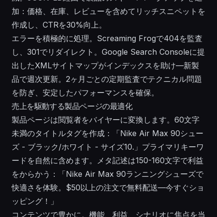
加：価格、在庫、レビューを含めてリッチスニペットを
作成し、CTRを30%向上。
エラーを積極的に処理。Screaming Frogで404を監査
し、301でリダイレクト。Google Search Consoleに提
出したXMLサイトマップがインデックスを助け—新製
品で週次更新。2ヶ月ごとの定期監査でテクニカル問題
を防ぎ、安定したパフォーマンスを確保。
売上を駆動する製品ページの最適化
製品ページは閲覧者をバイヤーに変換します。60文字
未満のタイトルタグを作成：「Nike Air Max 90シュー
ズ - ブラック/ホワイト - サイズ10.」プライマリキーワ
ードを自然に含めます。メタ記述は150-160文字で利益
をからかう：「Nike Air Max 90ランニングシューズで
快適さを体験。$50以上の注文で無料配送—今すぐショ
ッピング！」
コンテンツで豊かに。機能、利益、シナリオに焦点を当