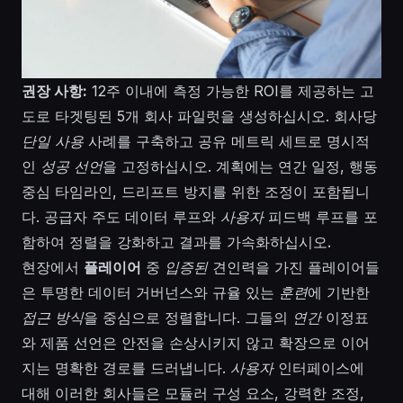
권장 사항:
12주 이내에 측정 가능한 ROI를 제공하는 고
도로 타겟팅된 5개 회사 파일럿을 생성하십시오. 회사당
단일 사용
사례를 구축하고 공유 메트릭 세트로 명시적
인
성공 선언
을 고정하십시오. 계획에는 연간 일정, 행동
중심 타임라인, 드리프트 방지를 위한 조정이 포함됩니
다. 공급자 주도 데이터 루프와
사용자
피드백 루프를 포
함하여 정렬을 강화하고 결과를 가속화하십시오.
현장에서
플레이어
중
입증된
견인력을 가진 플레이어들
은 투명한 데이터 거버넌스와 규율 있는
훈련
에 기반한
접근 방식
을 중심으로 정렬합니다. 그들의
연간
이정표
와 제품 선언은 안전을 손상시키지 않고 확장으로 이어
지는 명확한 경로를 드러냅니다.
사용자
인터페이스에
대해 이러한 회사들은 모듈러 구성 요소, 강력한 조정,