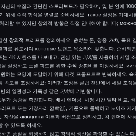
자산의 수집과 간단한 스토리보드가 필요하며, 몇 분 안에 108
하기 위해 수직 형식을 병렬로 준비하세요.
такое
설정은 기대치를
처리할 수 있지만 창의적 방향은 직접 안내해야 합니다;
можн
간결한
창의적
브리프를 정의하세요:
원하는
톤, 청중
가치
, 목표 
결과로 유도하여
которые
브랜드 목소리에 맞춥니다. 준비되면
 또는 4K 시퀀스를 내보내고, 관심 있는
가치
를 사용하여 세밀 
을 설정하고 소셜 피드를 위한
수직
종횡비를 지정하세요.
ии-
; 원하는 모양에 도달하기 위해 타겟 프롬프트로 반복하세요. 속
임 속도를 조정하세요; 이러한 조정은 클립 전반에서 세밀 조정
 전반의 일관성과 가독성 같은
가치
에 기반합니다.
로우가
성장
을 촉진합니다: 배치 렌더링, 시청 시간 델타 비교, 
 드리프트 또는 가장자리 깜빡임), 기준으로 롤백하고 노이즈 제
. 자산을
аккаунта
이름과 버전으로 정리하고, 각 렌더에 사
 수 있도록 하세요.
하면 품질을 희생하지 않고 창의적 생산을 확장할 수 있습니다