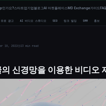
oup인가요?
스타트업
기업
블로그
AI 마켓플레이스
MD Exchange
가이드
FA
유료 광고
AI 비디오 스튜디오
SEO
링크 빌딩
SMM
홍보
er 10, 2022
13
min read
 구글의 신경망을 이용한 비디오