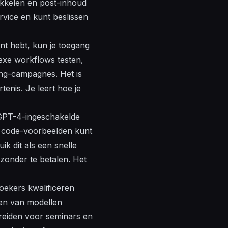
ikkelen en
post
-inhoud
rvice en kunt beslissen
nt hebt, kun je toegang
exe
workflows testen,
ng
-campagnes. Het is
enis. Je leert hoe je
 GPT-4-ingeschakelde
,
code
-voorbeelden kunt
k dit als een snelle
zonder te betalen. Het
oekers kwalificeren
en
van
modellen
reiden voor seminars en