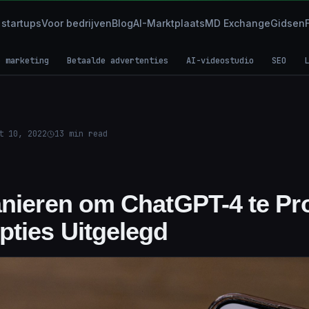
 startups
Voor bedrijven
Blog
AI-Marktplaats
MD Exchange
Gidsen
e marketing
Betaalde advertenties
AI-videostudio
SEO
L
t 10, 2022
13
min read
anieren om ChatGPT-4 te Pr
ties Uitgelegd