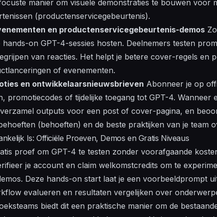
gefocuste manier om
visuele
demonstraties te bouwen voor
tenissen (productenservicegebeurtenis).
venementen en productenservicegebeurtenis-demos
Zo
e hands-on GPT-4-sessies hosten. Deelnemers testen promp
egrijpen
van reacties. Het helpt je betere
cover
-regels en
p
ctlanceringen of evenementen.
oties en ontwikkelaarsnieuwsbrieven
Abonneer je op offi
n, promotiecodes of tijdelijke toegang tot GPT-4. Wanneer 
, verzamel outputs voor een
post
of
cover
-pagina, en beoo
 behoeften (
behoeften
) en de beste praktijken van je team 
kelijk Is: Officiële Proeven, Demos en Gratis Niveaus
gratis proef om GPT-4 te testen zonder voorafgaande koste
rifieer je account en claim welkomstcredits om te experime
demos. Deze hands-on start laat je een voorbeeldprompt ui
rkflow evalueren en resultaten vergelijken over onderwerp
zoeksteams biedt dit een praktische manier om de bestaand