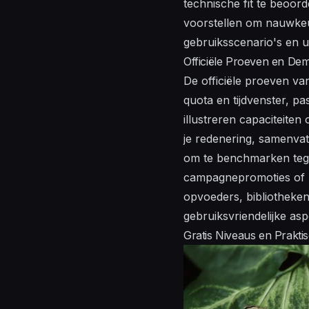
technische fit te beoor
voorstellen om nauwkeur
gebruiksscenario's en u
Officiële Proeven en De
De officiële proeven va
quota en tijdvenster, p
illustreren capaciteit
je redenering, samenvat
om te benchmarken tegen
campagnepromoties of ui
opvoeders, bibliotheken
gebruiksvriendelijke as
Gratis Niveaus en Prakt