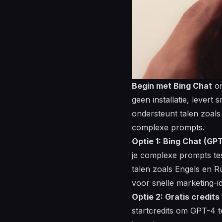
Begin met Bing Chat
om
geen installatie, levert
ondersteunt
talen
zoals 
complexe
prompts.
Optie 1: Bing Chat (GPT
je
complexe
prompts te
talen
zoals Engels en Ru
voor snelle
marketing
-i
Optie 2: Gratis credit
startcredits om GPT-4 t