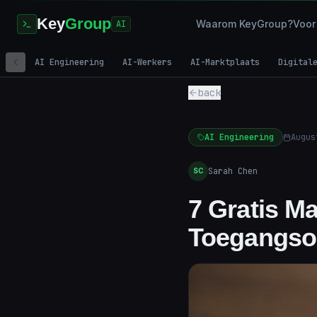
Key
Group
Waarom KeyGroup?
Voor
AI
AI Engineering
AI-Werkers
AI-Marktplaats
Digital
back
AI Engineering
Augus
Sarah Chen
SC
7 Gratis M
Toegangsop