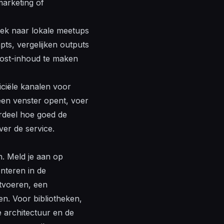
marketing
of
ek naar lokale meetups
ts, vergelijken outputs
ost
-inhoud te maken
ciële kanalen voor
een venster opent, voer
rdeel hoe goed de
over de
service
.
n. Meld je aan op
nteren in de
tvoeren, een
en. Voor bibliotheken,
e architectuur en de