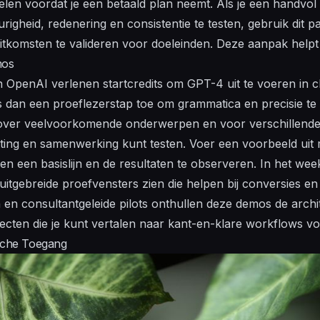
delen voordat je een betaald plan neemt. Als je een handvol
igheid, redenering en consistentie te testen, gebruik dit p
itkomsten te valideren voor doeleinden. Deze aanpak helpt j
mos
n OpenAI verlenen startcredits om GPT-4 uit te voeren in 
as dan een proeflezerstap toe om grammatica en precisie t
en over veelvoorkomende onderwerpen en voor verschillend
ting en samenwerking kunt testen. Voer een voorbeeld uit 
 een basislijn en de resultaten te observeren. In het we
tgebreide proefvensters zien die helpen bij conversies en
 en consultantgeleide pilots onthullen deze demos de archi
pecten die je kunt vertalen naar kant-en-klare workflows v
ische Toegang