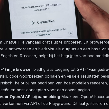
 ChatGPT-4 vandaag gratis uit te proberen. Dit browserge
 snelle antwoorden en biedt
visuele
outputs en een basis
visu
Engels en Russisch, helpt bij het
begrijpen
van hoe
modell
-4) in je browser
biedt gratis toegang tot GPT-4-aangedreve
sten,
code
-voorbeelden ophalen en
visuele
resultaten beki
ssisch, helpt bij het
begrijpen
van hoe
modellen
reageren, 
deeën en
post
-concepten voor een
cover
-pagina.
s voor OpenAI API bij aanmelding
Maak een OpenAI-accoun
e verkennen via API of de Playground. Dit laat je itereren 