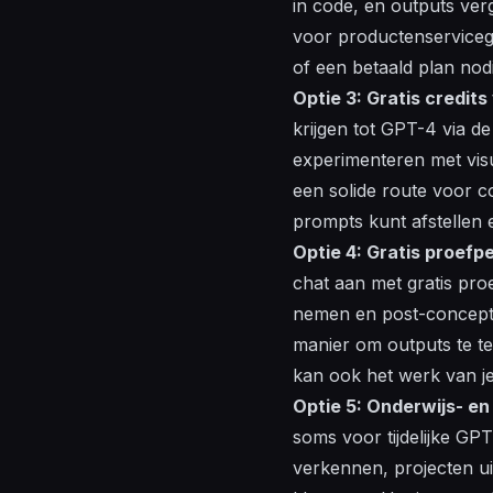
in
code
, en outputs ver
voor productenservicege
of een betaald plan nodi
Optie 3: Gratis credit
krijgen tot GPT-4 via de
experimenteren met
vis
een solide route voor
c
prompts kunt afstellen 
Optie 4: Gratis proefp
chat aan met gratis pro
nemen en
post
-concep
manier om outputs te te
kan ook het werk van j
Optie 5: Onderwijs- e
soms voor tijdelijke GPT
verkennen, projecten u