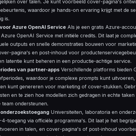
gelijken over
talen
. Je kunt voorbeeld
cover
-pagina's ontw
beurtenis, waardoor je hands-on ervaring krijgt met de se
g is.
s voor Azure OpenAI Service
Als je een gratis Azure-accou
 Azure OpenAI Service met initiële credits. Dit laat je
compl
uele
outputs en snelle demonstraties bouwen voor
marketi
over
-pagina's en
post
-inhoud voor productenservicegebeurt
en latentie kunt beheren in een productie-achtige
service
.
eriodes van partner-apps
Verschillende platforms bieden
efperiodes, waardoor je
complexe
prompts kunt uitvoeren
ten kunt genereren voor
marketing
of cover-stukken. Gebrui
sten en te zien hoe
modellen
zich gedragen in echte taken 
e team ondersteunen.
n onderzoekstoegang
Universiteiten, laboratoria en onderz
-4-toegang via officiële programma's. Dit laat je het
begrijp
itvoeren in
talen
, en
cover
-pagina's of
post
-inhoud voorbe