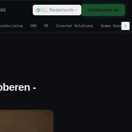
🇳🇱
FAQ
Nederlands
Solliciteer nu
inkbuilding
SMM
PR
Investor Relations
Human Resources
oberen -