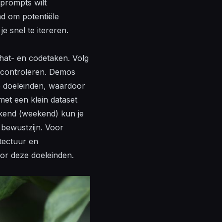
 prompts wilt
ad om potentiële
e snel te itereren.
chat- en codetaken. Volg
e controleren. Demos
e doeleinden, waardoor
met een klein dataset
ekend (weekend) kun je
 bewustzijn. Voor
tectuur en
oor deze doeleinden.