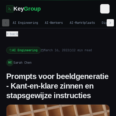
Key
Group
AI Engineering
AI-Werkers
AI-Marktplaats
Digital
back
AI Engineering
March 16, 2022
12
min read
Sarah Chen
SC
Prompts voor beeldgeneratie
- Kant-en-klare zinnen en
stapsgewijze instructies