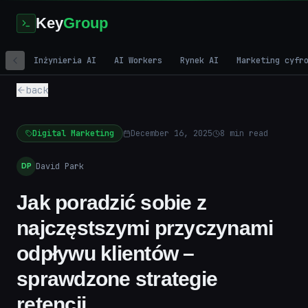
Key
Group
Inżynieria AI
AI Workers
Rynek AI
Marketing cyfr
back
Digital Marketing
December 16, 2025
8
min read
David Park
DP
Jak poradzić sobie z
najczęstszymi przyczynami
odpływu klientów –
sprawdzone strategie
retencji