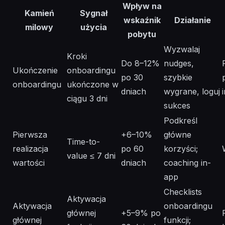
Wpływ na
Kamień
Sygnał
wskaźnik
Działanie
milowy
użycia
pobytu
Wyzwalaj
Kroki
Do 8–12%
nudges,
Ukończenie
onboardingu
po 30
szybkie
onboardingu
ukończone w
dniach
wygrane, loguj
ciągu 3 dni
sukces
Podkreśl
Pierwsza
+6–10%
główne
Time-to-
realizacja
po 60
korzyści;
value ≤ 7 dni
wartości
dniach
coaching in-
app
Checklists
Aktywacja
Aktywacja
onboardingu
głównej
+5–9% po
głównej
funkcji;