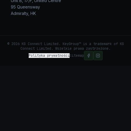
Unit B, 17/F, United Centre
95 Queensway
Admiralty, HK
©
2026
KG Connect Limited. KeyGroup™ is a trademark of KG
Connect Limited.
Wszelkie prawa zastrzeżone.
Polityka prywatności
Sitemap