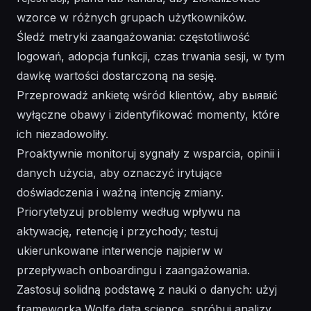
wzorce w różnych grupach użytkowników.
Śledź metryki zaangażowania: częstotliwość
logowań, adopcja funkcji, czas trwania sesji, w tym
dawkę wartości dostarczoną na sesję.
Przeprowadź ankietę wśród klientów, aby выявić
wyłączne obawy i zidentyfikować momenty, które
ich niezadowoliły.
Proaktywnie monitoruj sygnały z wsparcia, opinii i
danych użycia, aby oznaczyć irytujące
doświadczenia i ważną intencję zmiany.
Priorytetyzuj problemy według wpływu na
aktywację, retencję i przychody; testuj
ukierunkowane interwencje najpierw w
przepływach onboardingu i zaangażowania.
Zastosuj solidną podstawę z nauki o danych: użyj
frameworka Wolfe data science, spróbuj analizy