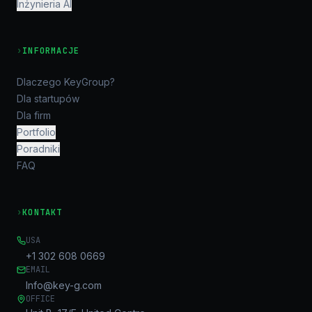
Inżynieria AI
›
INFORMACJE
Dlaczego KeyGroup?
Dla startupów
Dla firm
Portfolio
Poradniki
FAQ
›
KONTAKT
USA
+1 302 608 0669
EMAIL
Info@key-g.com
OFFICE