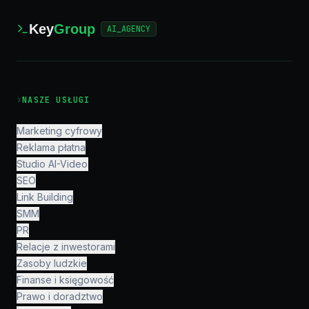
Key
Group
AI_AGENCY
›
NASZE USŁUGI
Marketing cyfrowy
Reklama płatna
Studio AI-Video
SEO
Link Building
SMM
PR
Relacje z inwestorami
Zasoby ludzkie
Finanse i księgowość
Prawo i doradztwo