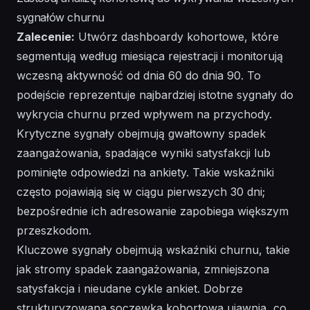
sygnałów churnu
Zalecenie:
Utwórz dashboardy kohortowe, które
segmentują według miesiąca rejestracji i monitorują
wczesną aktywność od dnia 60 do dnia 90. To
podejście reprezentuje najbardziej istotne sygnały do
wykrycia churnu przed wpływem na przychody.
Krytyczne sygnały obejmują gwałtowny spadek
zaangażowania, spadające wyniki satysfakcji lub
pominięte odpowiedzi na ankiety. Takie wskaźniki
często pojawiają się w ciągu pierwszych 30 dni;
bezpośrednie ich adresowanie zapobiega większym
przeszkodom.
Kluczowe sygnały obejmują wskaźniki churnu, takie
jak stromy spadek zaangażowania, zmniejszona
satysfakcja i nieudane cykle ankiet. Dobrze
strukturyzowana soczewka kohortowa ujawnia, co