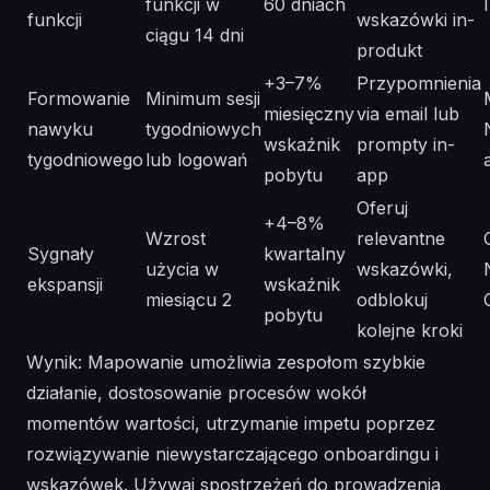
funkcji w
60 dniach
funkcji
wskazówki in-
ciągu 14 dni
produkt
+3–7%
Przypomnienia
Formowanie
Minimum sesji
miesięczny
via email lub
nawyku
tygodniowych
wskaźnik
prompty in-
tygodniowego
lub logowań
pobytu
app
Oferuj
+4–8%
Wzrost
relevantne
Sygnały
kwartalny
użycia w
wskazówki,
ekspansji
wskaźnik
miesiącu 2
odblokuj
pobytu
kolejne kroki
Wynik: Mapowanie umożliwia zespołom szybkie
działanie, dostosowanie procesów wokół
momentów wartości, utrzymanie impetu poprzez
rozwiązywanie niewystarczającego onboardingu i
wskazówek. Używaj spostrzeżeń do prowadzenia