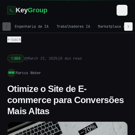
Key
Group
Engenharia de IA
Trabalhadores IA
Marketplace de IA
back
SEO
March 23, 2025
5
min read
Marcus Weber
MW
Otimize o Site de E-
commerce para Conversões
Mais Altas