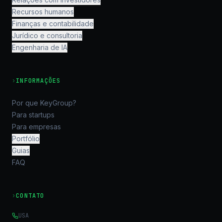
Recursos humanos
Finanças e contabilidade
Jurídico e consultoria
Engenharia de IA
›
INFORMAÇÕES
Por que KeyGroup?
Para startups
Para empresas
Portfólio
Guias
FAQ
›
CONTATO
USA