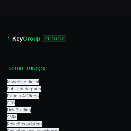
Key
Group
AI_AGENCY
›
NOSSOS SERVIÇOS
Marketing digital
Publicidade paga
Estúdio AI-Vídeo
SEO
Link Building
SMM
Relações públicas
Relações com investidores