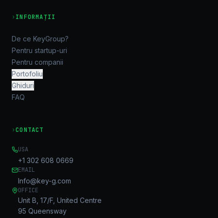
›
INFORMAȚII
De ce KeyGroup?
Pentru startup-uri
Pentru companii
Portofoliu
Ghiduri
FAQ
›
CONTACT
USA
+1 302 608 0669
EMAIL
Info@key-g.com
OFFICE
Unit B, 17/F, United Centre
95 Queensway