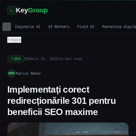
Key
Group
Inginerie AI
AI Workers
Piață AI
Marketing digit
back
SEO
March 31, 2025
6
min read
Marcus Weber
MW
Implementați corect
redirecționările 301 pentru
beneficii SEO maxime