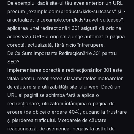
De exemplu, dacă site-ul tău avea anterior un URL
precum „example.com/products/kids-suitcases” și l-
ai actualizat la „example.com/kids/travel-suitcases”,
aplicarea unei redirecționări 301 asigură că oricine
accesează URL-ul original ajunge automat la pagina
corectă, actualizată, fără nicio întrerupere.
De Ce Sunt Importante Redirecționările 301 pentru
SEO?
Implementarea corectă a redirecționărilor 301 este
vitală pentru menținerea clasamentelor motoarelor
de căutare și a utilizabilității site-ului web. Dacă un
URL al paginii se schimbă fără a aplica o
redirecționare, utilizatorii întâmpină o pagină de
eroare (de obicei o eroare 404), ducând la frustrare
și pierderea traficului. Motoarele de căutare
reacționează, de asemenea, negativ la astfel de