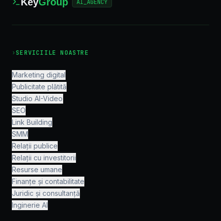
Key
Group
AI_AGENCY
›
SERVICIILE NOASTRE
Marketing digital
Publicitate plătită
Studio AI-Video
SEO
Link Building
SMM
Relații publice
Relații cu investitorii
Resurse umane
Finanțe și contabilitate
Juridic și consultanță
Inginerie AI