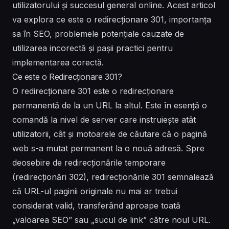
utilizatorului și succesul general online. Acest articol
va explora ce este o redirecționare 301, importanța
sa în SEO, problemele potențiale cauzate de
utilizarea incorectă și pașii practici pentru
implementarea corectă.
Ce este o Redirecționare 301?
O redirecționare 301 este o redirecționare
permanentă de la un URL la altul. Este în esență o
comandă la nivel de server care instruiește atât
utilizatorii, cât și motoarele de căutare că o pagină
web s-a mutat permanent la o nouă adresă. Spre
deosebire de redirecționările temporare
(redirecționări 302), redirecționările 301 semnalează
că URL-ul paginii originale nu mai ar trebui
considerat valid, transferând aproape toată
„valoarea SEO” sau „sucul de link” către noul URL.