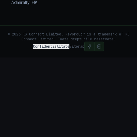
Admiralty, HK
©
2026
KG Connect Limited. KeyGroup™ is a trademark of KG
Connect Limited.
Toate drepturile rezervate.
Confidențialitate
Sitemap