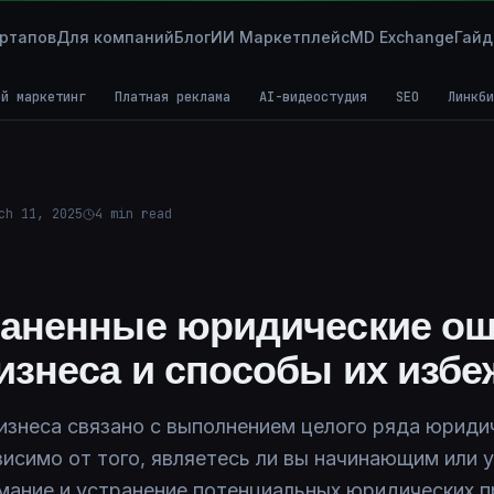
ртапов
Для компаний
Блог
ИИ Маркетплейс
MD Exchange
Гай
ой маркетинг
Платная реклама
AI-видеостудия
SEO
Линкби
ch 11, 2025
4
min read
аненные юридические ош
изнеса и способы их избе
изнеса связано с выполнением целого ряда юриди
висимо от того, являетесь ли вы начинающим или
мание и устранение потенциальных юридических 