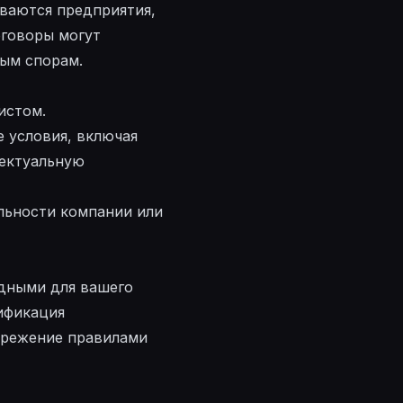
ваются предприятия,
оговоры могут
ым спорам.
истом.
 условия, включая
лектуальную
ельности компании или
дными для вашего
ификация
брежение правилами