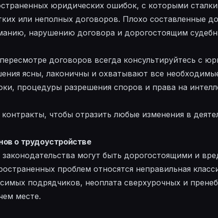
остраненных юридических ошибок, с которыми сталки
тких или неполных договоров. Плохо составленные д
манию, нарушению договора и дорогостоящим судебн
пересмотре договоров всегда консультируйтесь с юр
шения ясны, лаконичны и охватывают все необходимые
оки, процедуры разрешения споров и права на интел
 контракты, чтобы отразить любые изменения в деят
нов о трудоустройстве
 законодательства могут быть дорогостоящими и вре
пространенных проблем относятся неправильная класс
исимых подрядчиков, неоплата сверхурочных и прене
чем месте.