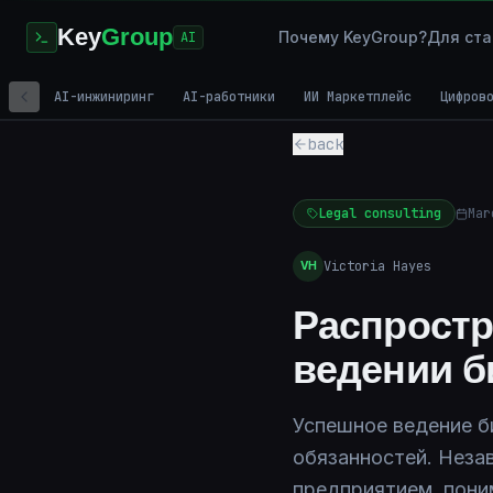
Key
Group
Почему KeyGroup?
Для ста
AI
AI-инжиниринг
AI-работники
ИИ Маркетплейс
Цифров
back
Legal consulting
Mar
Victoria Hayes
VH
Распростр
ведении б
Успешное ведение б
обязанностей. Неза
предприятием, пони