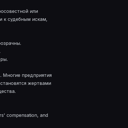
росовестной или
и к судебным искам,
розрачны.
.
ры.
. Многие предприятия
 становятся жертвами
щества.
kers' compensation, and