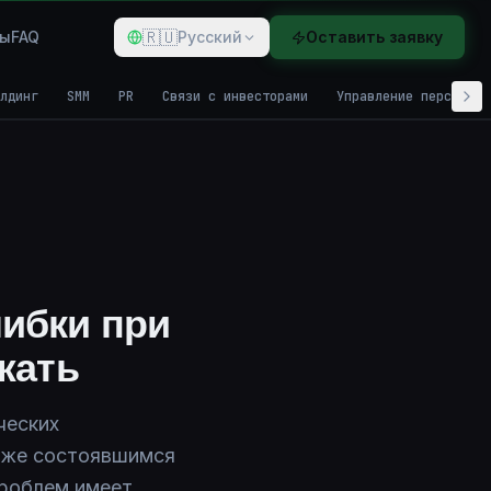
🇷🇺
ды
FAQ
Русский
Оставить заявку
лдинг
SMM
PR
Связи с инвесторами
Управление персонало
ибки при
жать
ческих
 уже состоявшимся
проблем имеет