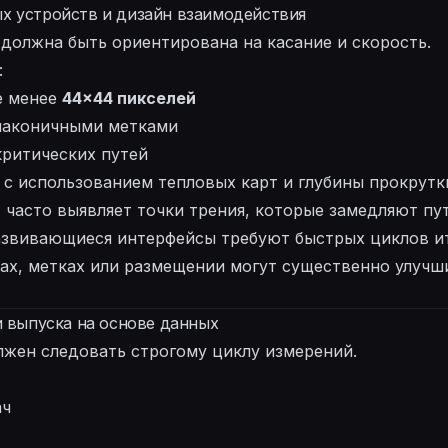
х устройств и дизайн взаимодействия
должна быть ориентирована на касание и скорость.
:
е менее
44×44 пикселей
лаконичными метками
критических путей
с использованием тепловых карт и глубины прокрутк
 часто выявляет точки трения, которые замедляют пу
азвивающиеся интерфейсы требуют быстрых циклов и
лах, метках или размещении могут существенно улуч
и выпуска на основе данных
лжен следовать строгому циклу измерений.
ач