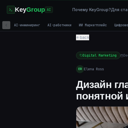
Key
Group
Почему KeyGroup?
Для ста
AI
AI-инжиниринг
AI-работники
ИИ Маркетплейс
Цифров
back
Digital Marketing
De
Elena Ross
ER
Дизайн гл
понятной 