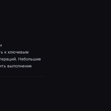
и
ть к ключевым
тераций. Небольшие
шить выполнение