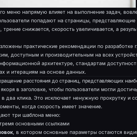
го меню напрямую влияет на выполнение задач, вовл
пользователи попадают на страницы, представляющи
а, трение снижается, скорость увеличивается, а резул
изложены практические рекомендации по разработке 
ким, доступным и производительным на всех устройс
информационной архитектуре, стандартам доступност
х и итерациям на основе данных.
кращение расстояния до страниц, представляющих наи
якоря в заголовке, чтобы пользователи могли достич
 в два клика. Это исключает ненужную прокрутку и с
оменты, когда скорость имеет значение.
дают три шаблона меню:
тремя основными ссылками
ловок
, в котором основные параметры остаются вид