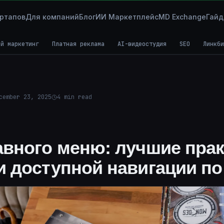
ртапов
Для компаний
Блог
ИИ Маркетплейс
MD Exchange
Гай
ой маркетинг
Платная реклама
AI-видеостудия
SEO
Линкби
cember 23, 2025
4
min read
авного меню: лучшие прак
и доступной навигации по