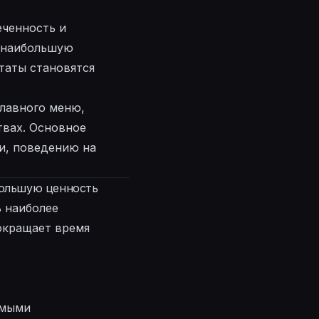
еченность и
е наибольшую
ьтаты становятся
главного меню,
твах. Основное
и, поведению на
большую ценность
ь наиболее
окращает время
имыми