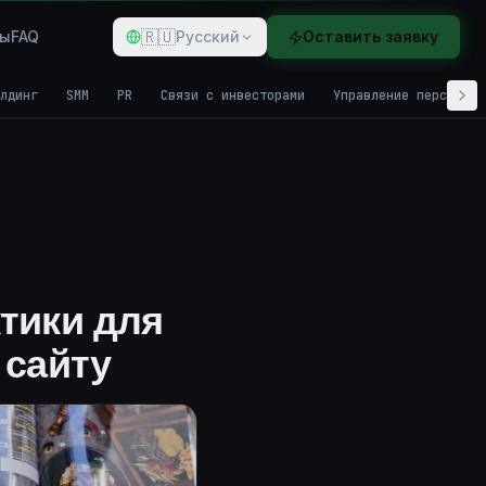
🇷🇺
ды
FAQ
Русский
Оставить заявку
лдинг
SMM
PR
Связи с инвесторами
Управление персонало
тики для
 сайту