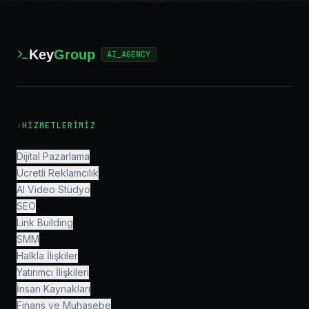
Key
Group
AI_AGENCY
›
HIZMETLERIMIZ
Dijital Pazarlama
Ücretli Reklamcılık
AI Video Stüdyo
SEO
Link Building
SMM
Halkla İlişkiler
Yatırımcı İlişkileri
İnsan Kaynakları
Finans ve Muhasebe