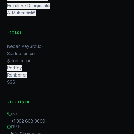
Hukuk ve Danışmanlık
AI Mühendisliği
›
BILGI
Neden KeyGroup?
Startup'lar için
Şirketler için
Portföy
Rehberler
SSS
›
İLETIŞIM
USA
+1 302 608 0669
EMAIL
Info@key-g.com