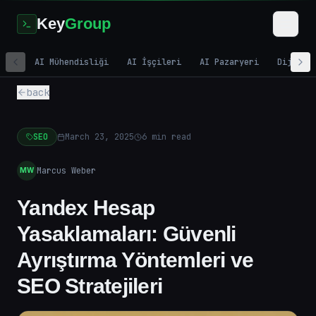
Key
Group
AI Mühendisliği
AI İşçileri
AI Pazaryeri
Dijital
back
SEO
March 23, 2025
6
min read
Marcus Weber
MW
Yandex Hesap
Yasaklamaları: Güvenli
Ayrıştırma Yöntemleri ve
SEO Stratejileri