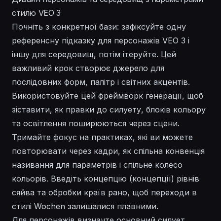
стилю VEO 3
Почніть з конкретної бази: зафіксуйте одну
референсну підказку для персонажів VEO 3 і
іншу для середовищ, потім ітеруйте. Цей
важливий крок створює джерело для
послідовних форм, палітр і світних акцентів.
Використовуйте цей фреймворк генерації, щоб
зіставити, як правки до силуету, блоків кольору
та освітлення поширюються через сцени.
Тримайте фокус на практиках, які ви можете
повторювати через кадри, як спільна конвенція
називання для параметрів і спільне колесо
кольорів. Введіть концепцію (концепції) рівнів
сяйва та обробки країв рано, щоб переходи в
стилі Wochen залишалися плавними.
Для персонажів визначте основний силует,