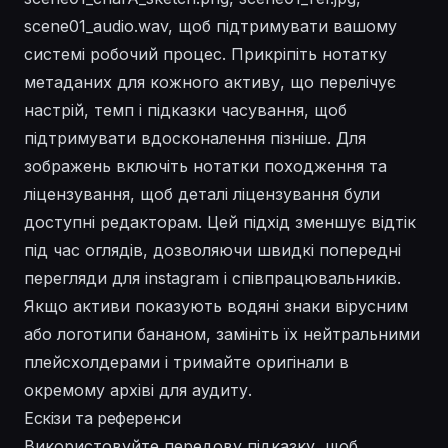
scene01_audio.wav, щоб підтримувати вашому
системі робочий процес. Прикріпіть нотатку
метаданих для кожного активу, що перелічує
настрій, темп і підказки часування, щоб
підтримувати вдосконалення пізніше. Для
зображень включіть нотатки походження та
ліцензування, щоб деталі ліцензування були
доступні редакторам. Цей підхід зменшує відтік
під час оглядів, дозволяючи швидкі попередні
перегляди для instagram і співпрацювальників.
Якщо активи показують водяні знаки вірусним
або логотипи бананом, замініть їх нейтральними
плейсхолдерами і тримайте оригінали в
окремому архіві для аудиту.
Ескізи та референси
Використовуйте передову підказку, щоб