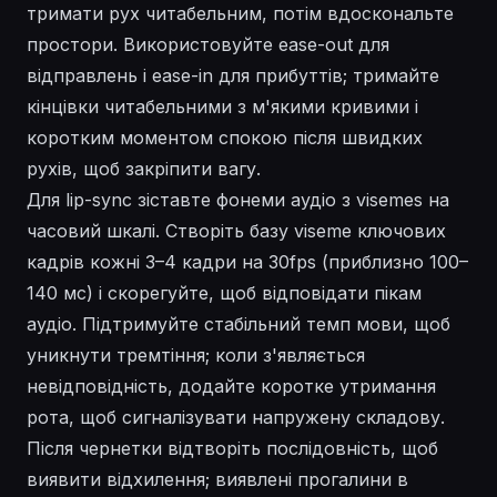
тримати рух читабельним, потім вдоскональте
простори. Використовуйте ease-out для
відправлень і ease-in для прибуттів; тримайте
кінцівки читабельними з м'якими кривими і
коротким моментом спокою після швидких
рухів, щоб закріпити вагу.
Для lip-sync зіставте фонеми аудіо з visemes на
часовий шкалі. Створіть базу viseme ключових
кадрів кожні 3–4 кадри на 30fps (приблизно 100–
140 мс) і скорегуйте, щоб відповідати пікам
аудіо. Підтримуйте стабільний темп мови, щоб
уникнути тремтіння; коли з'являється
невідповідність, додайте коротке утримання
рота, щоб сигналізувати напружену складову.
Після чернетки відтворіть послідовність, щоб
виявити відхилення; виявлені прогалини в