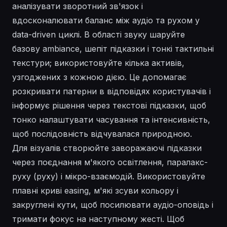
аналізувати зворотний зв'язок і
вдосконалювати баланс між аудіо та рухом у
data-driven циклі. В області звуку шаруйте
базову ambiance, шепіт підказки і тонкі тактильні
текстури; використовуйте кілька активів,
узгоджених з кожною дією. Це допомагає
розкривати патерни в відповідях користувачів і
інформує рішення через текстові підказки, щоб
тонко налаштувати часування та інтенсивність,
щоб послідовність відчувалася природною.
Для візуалів створюйте заворажаючі підказки
через поєднання м'якого освітлення, паралакс-
руху (руху) і мікро-взаємодій. Використовуйте
плавні криві easing, м'які зсуви кольору і
закруглені кути, щоб посилювати аудіо-оповідь і
тримати фокус на наступному жесті. Щоб