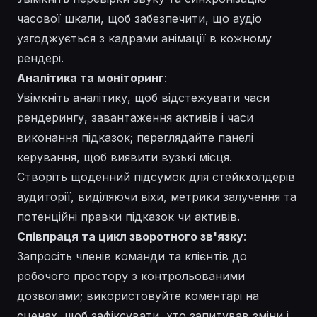
часової шкали, щоб забезпечити, що аудіо
узгоджується з кадрами анімації в кожному
рендері.
Аналітика та моніторинг
:
Увімкніть аналітику, щоб відстежувати часи
рендерингу, завантаження активів і часи
виконання підказок; переглядайте панелі
керування, щоб виявити вузькі місця.
Створіть щоденний підсумок для стейкхолдерів
аудиторії, виділяючи віхи, метрики залучення та
потенційні правки підказок чи активів.
Співпраця та цикл зворотного зв'язку
:
Запросіть членів команди та клієнтів до
робочого простору з контрольованими
дозволами; використовуйте коментарі на
сценах, щоб зафіксувати, хто запитував зміни і