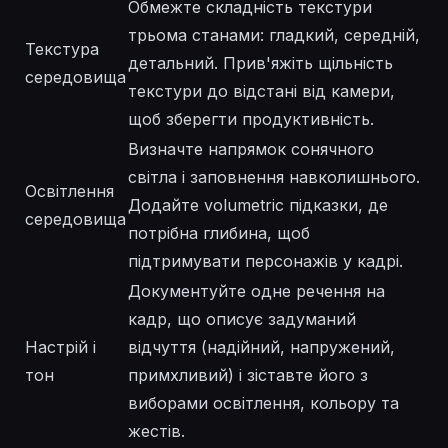
Обмежте складність текстури
трьома станами: гладкий, середній,
Текстура
детальний. Прив'яжіть щільність
середовища
текстури до відстані від камери,
щоб зберегти продуктивність.
Визначте напрямок сонячного
світла і заповнення навколишнього.
Освітлення
Додайте volumetric підказки, де
середовища
потрібна глибина, щоб
підтримувати персонажів у кадрі.
Документуйте одне речення на
кадр, що описує задуманий
Настрій і
відчуття (надійний, напружений,
тон
примхливий) і зіставте його з
виборами освітлення, кольору та
жестів.