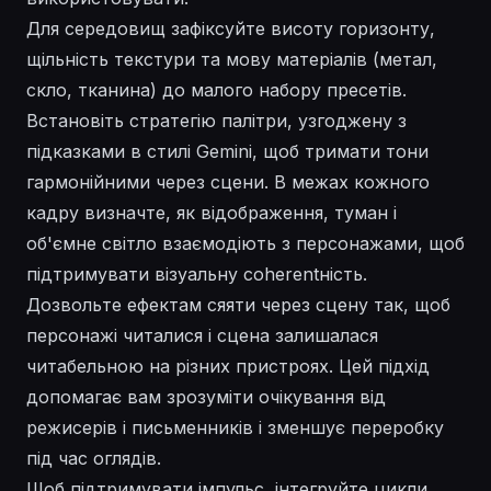
Для середовищ зафіксуйте висоту горизонту,
щільність текстури та мову матеріалів (метал,
скло, тканина) до малого набору пресетів.
Встановіть стратегію палітри, узгоджену з
підказками в стилі Gemini, щоб тримати тони
гармонійними через сцени. В межах кожного
кадру визначте, як відображення, туман і
об'ємне світло взаємодіють з персонажами, щоб
підтримувати візуальну coherentність.
Дозвольте ефектам сяяти через сцену так, щоб
персонажі читалися і сцена залишалася
читабельною на різних пристроях. Цей підхід
допомагає вам зрозуміти очікування від
режисерів і письменників і зменшує переробку
під час оглядів.
Щоб підтримувати імпульс, інтегруйте цикли