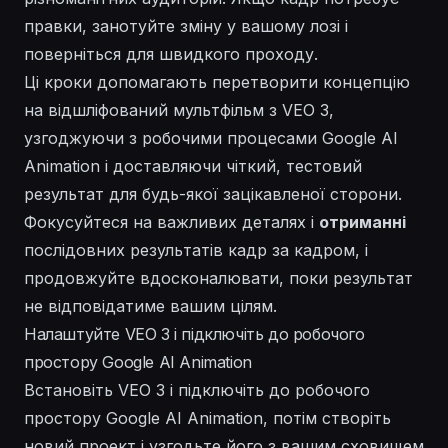
правки, занотуйте зміну у вашому лозі і
поверніться для швидкого проходу.
Ці кроки допомагають перетворити концепцію
на відшліфований мультфільм з VEO 3,
узгоджуючи з робочими процесами Google AI
Animation і доставляючи чіткий, тестовий
результат для будь-якої зацікавленої сторони.
Фокусуйтеся на
важливих
деталях і
отриманні
послідовних результатів кадр за кадром, і
продовжуйте вдосконалювати, поки результат
не відповідатиме вашим цілям.
Налаштуйте VEO 3 і підключіть до робочого
простору Google AI Animation
Встановіть VEO 3 і підключіть до робочого
простору Google AI Animation, потім створіть
новий проект і узгодьте його з вашим сховищем