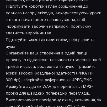
Підготуйте короткий план розширення до
повного набору епізодів, використовуючи уроки
з цього початкового налаштування, щоб
інформувати творчий напрямок і пропускну
здатність виробництва.
Підготуйте вихідні активи: ескізи, референси та
аудіо
Організуйте ваші створення в одній папці
проекту, з підпапкою, названою створення, щоб
тримати ескізи, референси та аудіо. Тримайте
ескізи високої роздільної здатності (PNG/TIF,
300 dpi) і зберігайте референси як JPEG/PNG.
Архівуйте аудіо як WAV для оригіналів і MP3-
проксі для швидких попередніх переглядів.
Використовуйте послідовну схему називання, як
scene01_charA_sketch.png, scene01_ref.jpg,