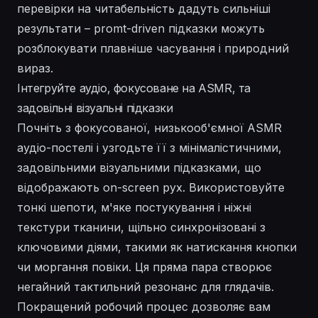
перевірки на читабельність дадуть сильніші
результати – promt-driven підказки можуть
розблокувати плавніше часування і природний
вираз.
Інтегруйте аудіо, фокусоване на ASMR, та
задовільні візуальні підказки
Почніть з фокусованої, низькооб'ємної ASMR
аудіо-постелі і узгодьте її з мінімалістичними,
задовільними візуальними підказками, що
відображають on-screen рух. Використовуйте
тонкі шепоти, м'яке постукування і ніжні
текстури тканини, щільно синхронізовані з
ключовими діями, такими як натискання кнопки
чи моргання повіки. Ця пряма пара створює
негайний тактильний резонанс для глядачів.
Покращений робочий процес дозволяє вам