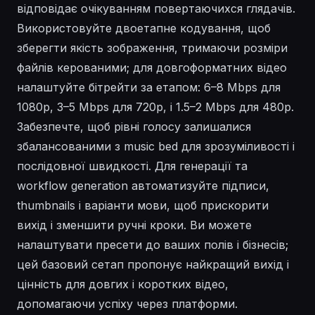
відповідає очікуванням повертаючихся глядачів.
Використовуйте двоетапне кодування, щоб
зберегти якість зображення, тримаючи розміри
файлів керованими; для довгоформатних відео
налаштуйте бітрейти за етапом: 6–8 Mbps для
1080p, 3–5 Mbps для 720p, і 1.5–2 Mbps для 480p.
Забезпечте, щоб рівні голосу залишалися
збалансованими з music bed для зрозуміливості і
послідовної швидкості. Для генерації та
workflow generation автоматизуйте підписи,
thumbnails і варіанти мови, щоб прискорити
вихід і зменшити ручні кроки. Ви можете
налаштувати пресети до ваших полів і бізнесів;
цей базовий сетап пропонує найкращий вихід і
цінність для довгих і коротких відео,
допомагаючи успіху через платформи.