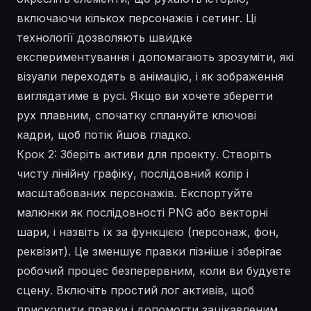
включаючи кількох персонажів і сетинг. Ці
технології
дозволяють швидке
експериментування і допомагають зрозуміти, які
візуали переходять в анімацію, і як
зображення
виглядатиме в русі. Якщо ви хочете зберегти
рух плавним, спочатку сплануйте ключові
кадри, щоб потік йшов гладко.
Крок 2: Зберіть активи для проекту. Створіть
чисту лінійну графіку, послідовний колір і
масштабованих персонажів. Експортуйте
малюнки як послідовності PNG або векторні
шари, і назвіть їх за функцією (персонаж, фон,
реквізит). Це зменшує правки пізніше і зберігає
робочий процес безперервним, коли ви будуєте
сцену. Включіть простий лог активів, щоб
прискорити правки і допомогти зацікавленим