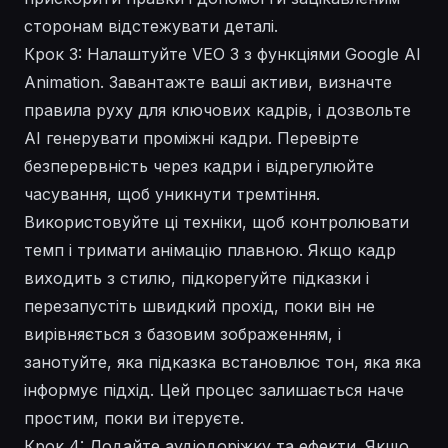
сторонам відстежувати деталі.
Крок 3: Налаштуйте VEO 3 з функціями Google AI
Animation. Завантажте ваші активи, визначте
правила руху для ключових кадрів, і дозвольте
AI генерувати проміжні кадри. Перевірте
безперервність через кадри і відрегулюйте
часування, щоб уникнути тремтіння.
Використовуйте ці техніки, щоб контролювати
темп і тримати анімацію плавною. Якщо кадр
виходить з стилю, підкорегуйте підказки і
перезапустіть швидкий прохід, поки він не
вирівняється з базовим зображенням, і
занотуйте, яка підказка встановлює тон, яка
яка
інформує підхід. Цей процес залишається
наче
простим, поки ви ітеруєте.
Крок 4: Додайте аудіодоріжку та ефекти. Якщо