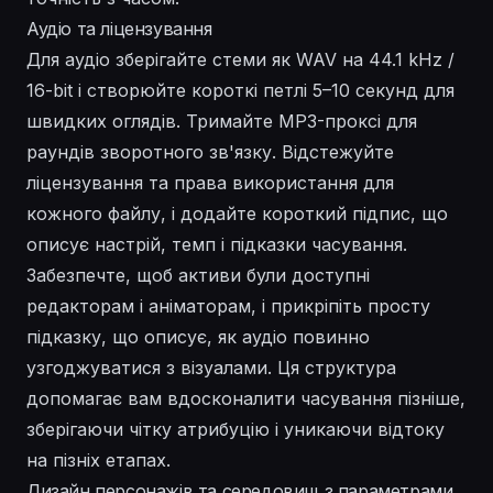
Аудіо та ліцензування
Для аудіо зберігайте стеми як WAV на 44.1 kHz /
16-bit і створюйте короткі петлі 5–10 секунд для
швидких оглядів. Тримайте MP3-проксі для
раундів зворотного зв'язку. Відстежуйте
ліцензування та права використання для
кожного файлу, і додайте короткий підпис, що
описує настрій, темп і підказки часування.
Забезпечте, щоб активи були доступні
редакторам і аніматорам, і прикріпіть просту
підказку, що описує, як аудіо повинно
узгоджуватися з візуалами. Ця структура
допомагає вам вдосконалити часування пізніше,
зберігаючи чітку атрибуцію і уникаючи відтоку
на пізніх етапах.
Дизайн персонажів та середовищ з параметрами