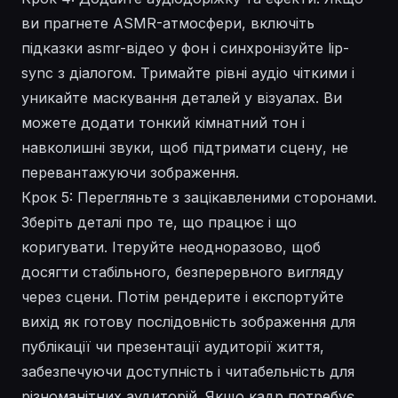
ви прагнете ASMR-атмосфери, включіть
підказки asmr-відео у фон і синхронізуйте lip-
sync з діалогом. Тримайте рівні аудіо чіткими і
уникайте маскування
деталей
у візуалах. Ви
можете додати тонкий кімнатний тон і
навколишні звуки, щоб підтримати сцену, не
перевантажуючи зображення.
Крок 5: Перегляньте з зацікавленими сторонами.
Зберіть
деталі
про те, що працює і що
коригувати. Ітеруйте неодноразово, щоб
досягти стабільного, безперервного вигляду
через сцени. Потім рендерите і експортуйте
вихід як готову послідовність
зображення
для
публікації чи презентації аудиторії життя,
забезпечуючи доступність і читабельність для
різноманітних аудиторій. Якщо кадр потребує