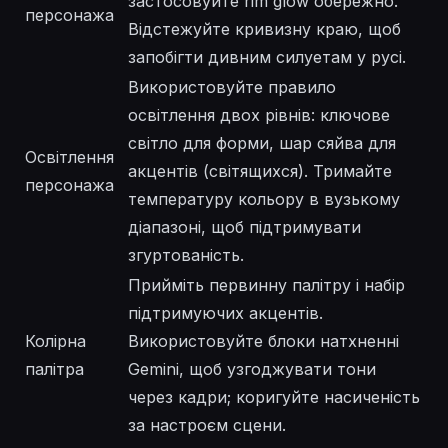
застосовуйте rim glow обережно.
персонажа
Відстежуйте кривизну краю, щоб
запобігти дивним силуетам у русі.
Використовуйте правило
освітлення двох рівнів: ключове
світло для форми, шар сяйва для
Освітлення
акцентів (світящихся). Тримайте
персонажа
температуру кольору в вузькому
діапазоні, щоб підтримувати
згуртованість.
Прийміть первинну палітру і набір
підтримуючих акцентів.
Колірна
Використовуйте блоки натхненні
палітра
Gemini, щоб узгоджувати тони
через кадри; коригуйте насиченість
за настроєм сцени.