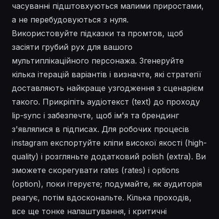
часуванні підштовхуються малими приростами,
а не перебудовуються з нуля.
Використовуйте підказки та промтов, щоб
засіяти грубий рух для вашого
мультиплікаційного персонажа. Згенеруйте
кілька ітерацій варіантів і визначте, які стратегії
доставляють найкраще узгодження з сценарієм
такого. Прикріпіть аудіотекст (text) до проходу
lip-sync і забезпечте, щоб ім'я та брендинг
з'являлися в підписах. Для робочих процесів
instagram експортуйте кліпи високої якості (high-
quality) і розгляньте додатковий polish (extra). Ви
зможете скорегувати rates (rates) і options
(option), поки ітеруєте; подумайте, як аудиторія
реагує, потім вдоскональте. Кілька проходів,
все ще тонке налаштування, і критичні