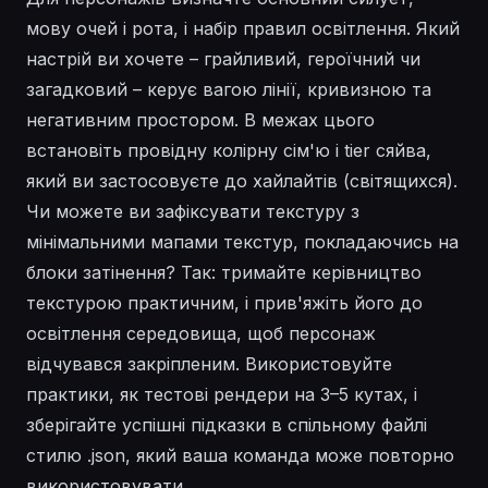
мову очей і рота, і набір правил освітлення. Який
настрій ви хочете – грайливий, героїчний чи
загадковий – керує вагою лінії, кривизною та
негативним простором. В межах цього
встановіть провідну колірну сім'ю і tier сяйва,
який ви застосовуєте до хайлайтів (світящихся).
Чи можете ви зафіксувати текстуру з
мінімальними мапами текстур, покладаючись на
блоки затінення? Так: тримайте керівництво
текстурою практичним, і прив'яжіть його до
освітлення середовища, щоб персонаж
відчувався закріпленим. Використовуйте
практики, як тестові рендери на 3–5 кутах, і
зберігайте успішні підказки в спільному файлі
стилю .json, який ваша команда може повторно
використовувати.