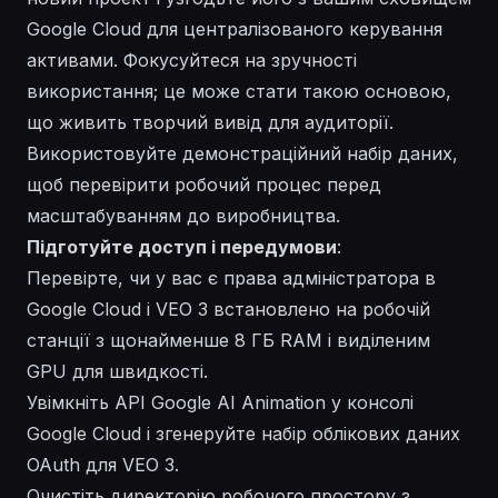
Google Cloud для централізованого керування
активами. Фокусуйтеся на зручності
використання; це може стати такою основою,
що живить творчий вивід для аудиторії.
Використовуйте демонстраційний набір даних,
щоб перевірити робочий процес перед
масштабуванням до виробництва.
Підготуйте доступ і передумови
:
Перевірте, чи у вас є права адміністратора в
Google Cloud і VEO 3 встановлено на робочій
станції з щонайменше 8 ГБ RAM і виділеним
GPU для швидкості.
Увімкніть API Google AI Animation у консолі
Google Cloud і згенеруйте набір облікових даних
OAuth для VEO 3.
Очистіть директорію робочого простору з