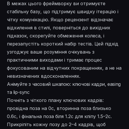
В межах цього фреймворку ви отримуєте
стабільну базу, що підтримує швидку ітерацію і
чітку комунікацію. Якщо рецензент відзначає
відхилення в стилі, поверніться до вихідних
підказок, скорегуйте обмеження колеса, і
перезапустіть короткий набір тестів. Цей підхід
узгоджує ваше розуміння очікувань з
практичними виходами і тримає процес
фокусованим на відчутних покращеннях, а не на
невизначених вдосконаленнях.
Анімуйте з часовий шкалою: ключові кадри, easing
та lip-sync
Почніть з чіткого плану ключових кадрів:
провідна поза на 0с, вторинна поза близько
0.6с, і фінальна поза біля 1.2с для кліпу 1.5–2с.
Прикріпіть кожну позу до 2–4 кадрів, щоб