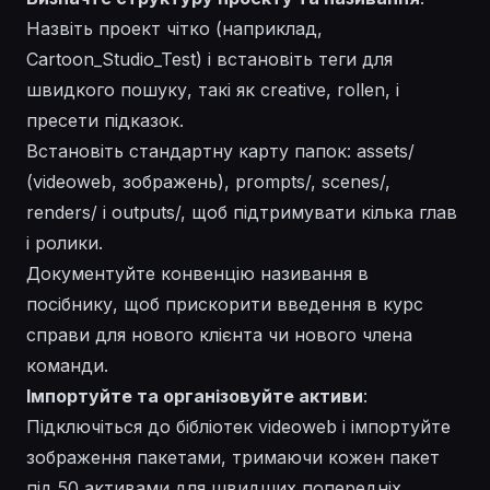
Назвіть проект чітко (наприклад,
Cartoon_Studio_Test
) і встановіть теги для
швидкого пошуку, такі як creative, rollen, і
пресети підказок.
Встановіть стандартну карту папок: assets/
(videoweb, зображень), prompts/, scenes/,
renders/ і outputs/, щоб підтримувати кілька глав
і ролики.
Документуйте конвенцію називання в
посібнику, щоб прискорити введення в курс
справи для нового клієнта чи нового члена
команди.
Імпортуйте та організовуйте активи
:
Підключіться до бібліотек videoweb і імпортуйте
зображення пакетами, тримаючи кожен пакет
під 50 активами для швидших попередніх