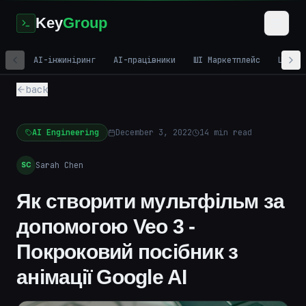
Key
Group
AI-інжиніринг
AI-працівники
ШІ Маркетплейс
Цифро
back
AI Engineering
December 3, 2022
14
min read
Sarah Chen
SC
Як створити мультфільм за
допомогою Veo 3 -
Покроковий посібник з
анімації Google AI