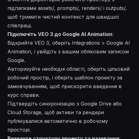
підпапками assets/, prompts/, renders/ і outputs/,
щоб тримати чистий контекст для швидшої
співпраці.
Підключіть VEO 3 до Google AI Animation
:
Відкрийте VEO 3, оберіть Integrations > Google AI
Animation, і увійдіть з вашим обліковим записом
Google.
Авторизуйте необхідні області, оберіть цільовий
робочий простір, і оберіть шаблон проекту за
замовчуванням, щоб прискорити введення в
курс справи.
Підтвердіть синхронізацію з Google Drive або
Cloud Storage, щоб активи та рендери
публікувалися автоматично в робочому
просторі.
Визначте структуру проекту та називання
: