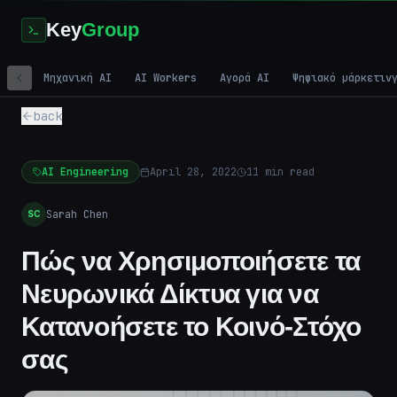
Key
Group
Μηχανική AI
AI Workers
Αγορά AI
Ψηφιακό μάρκετιν
back
AI Engineering
April 28, 2022
11
min read
Sarah Chen
SC
Πώς να Χρησιμοποιήσετε τα
Νευρωνικά Δίκτυα για να
Κατανοήσετε το Κοινό-Στόχο
σας