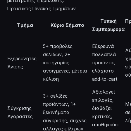
μετατροπής ή εμπλοκής.
Πρακτικός Πίνακας Τμημάτων
Τυπική
Π
Τμήμα
Κύρια Σήματα
Συμπεριφορά
5+ προβολές
Εξερευνά
Α
σελίδων, 2+
πολλαπλά
Εξερευνητές
χρ
κατηγορίες
προϊόντα,
Άνισης
si
ανοιγμένες, μέτρια
ελάχιστο
σύ
κύλιση
add-to-cart
Αξιολογεί
3+ σελίδες
επιλογές,
προϊόντων, 1+
Με
Σύγκρισης
διαβάζει
ξεκινήματα
σε
Αγοραστές
κριτικές,
σύγκρισης, συχνές
λή
αποθηκεύει
αλλαγές φίλτρων