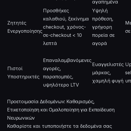
αγαπημένα
Προσθήκες
Υψηλή
καλαθιού, ξεκίνημα
πρόθεση,
Ζητητές
Μ
checkout, χρόνος-
γρήγορη
Ενεργοποίησης
σε
σε-checkout < 10
πορεία σε
λεπτά
αγορά
Επαναλαμβανόμενες
Ευαγγελιστές
Up
Πιστοί
αγορές,
μάρκας,
sel
Υποστηρικτές
παραπομπές,
χαμηλή φυγή
υπ
υψηλότερο LTV
Προετοιμασία Δεδομένων: Καθαρισμός,
Ετικετοποίηση και Ομαλοποίηση για Εκπαίδευση
Νευρωνικών
Καθαρίστε και τυποποιήστε τα δεδομένα σας