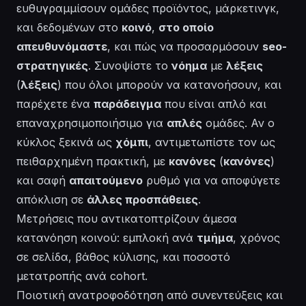
ευθυγραμμίσουν ομάδες προϊόντος, μάρκετινγκ,
και δεδομένων στο
κοινό
,
στο οποίο
απευθυνόμαστε
, και πώς να προσαρμόσουν
seo-
στρατηγικές
. Συνοψίστε το
νόημα
με
λέξεις
(
λέξεις
) που όλοι μπορούν να κατανοήσουν, και
παρέχετε ένα
παράδειγμα
που είναι απλό και
επαναχρησιμοποιήσιμο για
απλές
ομάδες. Αν ο
κύκλος ξεκινά ως
χόμπι
, αντιμετωπίστε τον ως
πειθαρχημένη πρακτική, με
κανόνες
(
κανόνες
)
και σαφή
απαιτούμενο
ρυθμό για να αποφύγετε
απόκλιση σε
άλλες προσπάθειες
.
Μετρήσεις που αντικατοπτρίζουν άμεσα
κατανόηση κοινού: εμπλοκή ανά
τμήμα
, χρόνος
σε σελίδα, βάθος κύλισης, και ποσοστό
μετατροπής ανά cohort.
Ποιοτική ανατροφοδότηση από συνεντεύξεις και