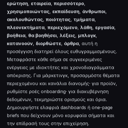
ερώτηση
,
εταιρεία
,
περισσότερο
,
χρησιμοποιώντας
,
εκπαίδευση
,
άνθρωποι
,
ακολουθώντας
,
ποιότητας
,
τμήματα
,
πλεονεκτήματα
,
περιεχόμενο
,
λάθη
,
εργασία
,
βοήθεια
,
θα βοηθήσει
,
λέξεις
,
μπλογκ
,
κατανοούν
,
διορθώστε
,
άρθρα
, αυτή η
προσέγγιση διατηρεί όλους ευθυγραμμισμένους.
Μεταφράστε κάθε σήμα σε συγκεκριμένες
ενέργειες με ιδιοκτήτες και χρονοδιαγράμματα
απόκρισης. Για μάρκετινγκ, προσαρμόστε θέματα
περιεχομένου και κανάλια διανομής· για προϊόν,
ρυθμίστε ροές onboarding· για διακυβέρνηση
δεδομένων, τεκμηριώστε ορισμούς και όρια.
Δημιουργήστε ελαφριά dashboards ή one-page
briefs που δείχνουν μόνο κορυφαία σήματα και
την επίδρασή τους στην επιχείρηση.