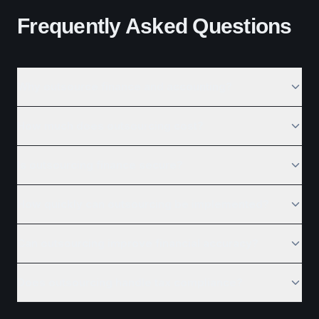
Frequently Asked Questions
Why outsource finance and accounting?
How much does outsourcing cost?
Is outsourcing finance secure?
How quickly can outsourcing be implemented?
Can outsourcing improve financial accuracy?
Does outsourcing handle tax compliance?