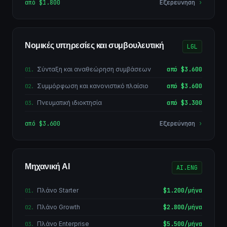
από $1.800
Εξερεύνηση
›
Νομικές υπηρεσίες και συμβουλευτική
LGL
Σύνταξη και αναθεώρηση συμβάσεων
από $3.600
01
.
Συμμόρφωση και κανονιστικό πλαίσιο
από $3.600
02
.
Πνευματική ιδιοκτησία
από $3.300
03
.
από $3.600
Εξερεύνηση
›
Μηχανική AI
AI.ENG
Πλάνο Starter
$1.200/μήνα
01
.
Πλάνο Growth
$2.800/μήνα
02
.
Πλάνο Enterprise
$5.500/μήνα
03
.