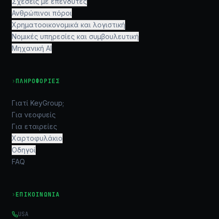
Σχέσεις με επενδυτές
Ανθρώπινοι πόροι
Χρηματοοικονομικά και λογιστική
Νομικές υπηρεσίες και συμβουλευτική
Μηχανική AI
›
ΠΛΗΡΟΦΟΡΊΕΣ
Γιατί KeyGroup;
Για νεοφυείς
Για εταιρείες
Χαρτοφυλάκιο
Οδηγοί
FAQ
›
ΕΠΙΚΟΙΝΩΝΊΑ
USA