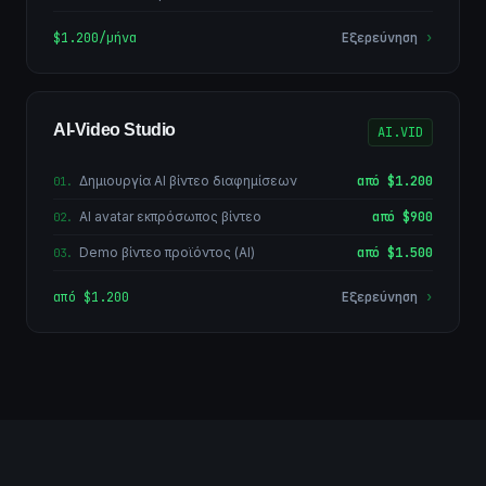
$1.200/μήνα
Εξερεύνηση
›
AI-Video Studio
AI.VID
Δημιουργία AI βίντεο διαφημίσεων
από $1.200
01
.
AI avatar εκπρόσωπος βίντεο
από $900
02
.
Demo βίντεο προϊόντος (AI)
από $1.500
03
.
από $1.200
Εξερεύνηση
›