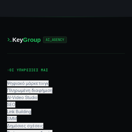
Key
Group
AI_AGENCY
›
ΟΙ ΥΠΗΡΕΣΊΕΣ ΜΑΣ
Ψηφιακό μάρκετινγκ
Πληρωμένη διαφήμιση
AI-Video Studio
SEO
Link Building
SMM
Δημόσιες σχέσεις