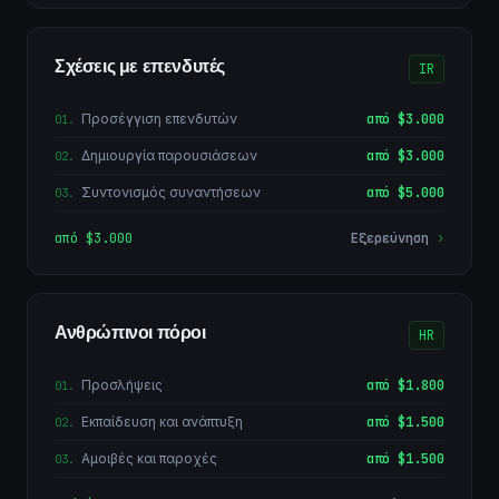
Σχέσεις με επενδυτές
IR
Προσέγγιση επενδυτών
από $3.000
01
.
Δημιουργία παρουσιάσεων
από $3.000
02
.
Συντονισμός συναντήσεων
από $5.000
03
.
από $3.000
Εξερεύνηση
›
Ανθρώπινοι πόροι
HR
Προσλήψεις
από $1.800
01
.
Εκπαίδευση και ανάπτυξη
από $1.500
02
.
Αμοιβές και παροχές
από $1.500
03
.