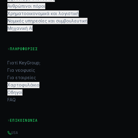
Ανθρώπινοι πόροι
Χρηματοοικονομικά και λογιστική
Νομικές υπηρεσίες και συμβουλευτική
Μηχανική AI
›
ΠΛΗΡΟΦΟΡΊΕΣ
Γιατί KeyGroup;
Για νεοφυείς
Για εταιρείες
Χαρτοφυλάκιο
Οδηγοί
FAQ
›
ΕΠΙΚΟΙΝΩΝΊΑ
USA