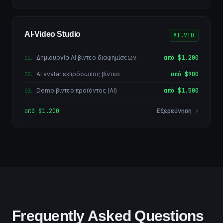
AI-Video Studio
AI.VID
Δημιουργία AI βίντεο διαφημίσεων
από $1.200
01
.
AI avatar εκπρόσωπος βίντεο
από $900
02
.
Demo βίντεο προϊόντος (AI)
από $1.500
03
.
από $1.200
Εξερεύνηση
›
Frequently Asked Questions