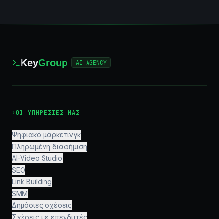
Key
Group
AI_AGENCY
›
ΟΙ ΥΠΗΡΕΣΊΕΣ ΜΑΣ
Ψηφιακό μάρκετινγκ
Πληρωμένη διαφήμιση
AI-Video Studio
SEO
Link Building
SMM
Δημόσιες σχέσεις
Σχέσεις με επενδυτές