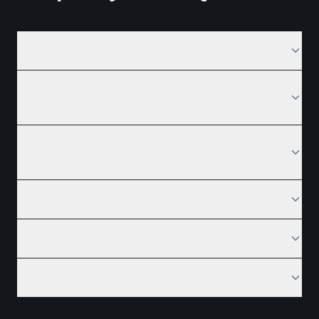
What is a UAE Free Zone company?
How long does it take to set up a company in the
Emirates?
Do I need to be physically present to register a
company?
What is the minimum capital requirement?
Can I open a UAE bank account as a foreigner?
What is the UAE Golden Visa?