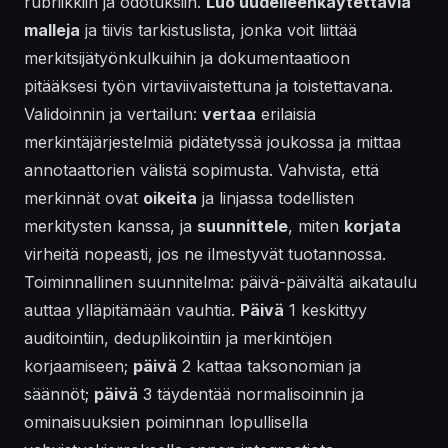
rubriikkiin ja odotuksiin.
Luo uudelleenkäytettäviä
malleja
ja tiivis tarkistuslista, jonka voit liittää
merkitsijätyönkulkuihin ja dokumentaatioon
pitääksesi työn virtaviivaistettuna ja toistettavana.
Validoinnin ja vertailun:
vertaa
erilaisia
merkintäjärjestelmiä pidätetyssä joukossa ja mittaa
annotaattorien välistä sopimusta. Vahvista, että
merkinnät ovat
oikeita
ja linjassa todellisten
merkitysten kanssa, ja
suunnittele
, miten
korjata
virheitä nopeasti, jos ne ilmestyvät tuotannossa.
Toiminnallinen suunnitelma: päivä-päivältä aikataulu
auttaa ylläpitämään vauhtia.
Päivä
1 keskittyy
auditointiin, deduplikointiin ja merkintöjen
korjaamiseen;
päivä
2 kattaa taksonomian ja
säännöt;
päivä
3 täydentää normalisoinnin ja
ominaisuuksien poiminnan lopullisella