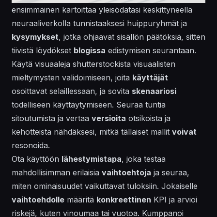
ensimmäinen kartoittaa yleisödatasi keskittyneellä
neuraaliverkolla tunnistaaksesi huippuryhmät ja
kysymykset
, jotka ohjaavat sisällön päätöksiä, sitten
tiivistä löydökset
blogissa
edistymisen seurantaan.
Käytä visuaaleja shutterstockista visuaalisten
mieltymysten validoimiseen, joita
käyttäjät
osoittavat selaillessaan, ja sovita
skenaariosi
todelliseen käyttäytymiseen. Seuraa
tuntia
sitoutumista ja vertaa
versioita
otsikoista ja
kehotteista nähdäksesi, mitkä tällaiset mallit
voivat
resonoida.
Ota käyttöön
lähestymistapa
, joka testaa
mahdollisimman erilaisia
vaihtoehtoja
ja seuraa,
miten ominaisuudet vaikuttavat tuloksiin. Jokaiselle
vaihtoehdolle
määritä
konkreettinen
KPI ja arvioi
riskejä, kuten vinoumaa tai vuotoa. Kumppanoi