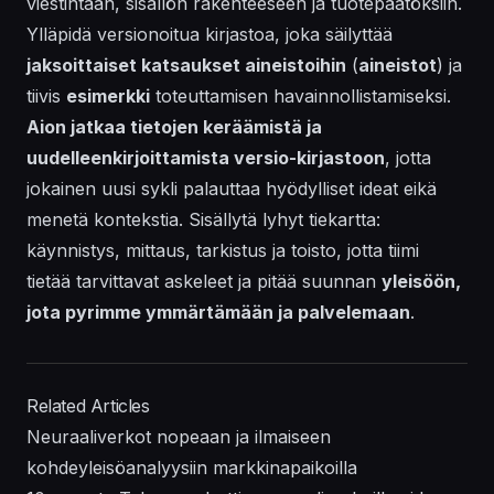
viestintään, sisällön rakenteeseen ja tuotepäätöksiin.
Ylläpidä versionoitua kirjastoa, joka säilyttää
jaksoittaiset katsaukset aineistoihin
(
aineistot
) ja
tiivis
esimerkki
toteuttamisen havainnollistamiseksi.
Aion jatkaa tietojen keräämistä ja
uudelleenkirjoittamista versio-kirjastoon
, jotta
jokainen uusi sykli palauttaa hyödylliset ideat eikä
menetä kontekstia. Sisällytä lyhyt tiekartta:
käynnistys, mittaus, tarkistus ja toisto, jotta tiimi
tietää tarvittavat askeleet ja pitää suunnan
yleisöön,
jota pyrimme ymmärtämään ja palvelemaan
.
Related Articles
Neuraaliverkot nopeaan ja ilmaiseen
kohdeyleisöanalyysiin markkinapaikoilla