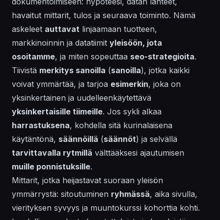
dokumentoimiseen: hypoteesi, datan lähteet,
havaitut mittarit, tulos ja seuraava toiminto. Nämä
askeleet
auttavat
linjaamaan tuotteen,
markkinoinnin ja datatiimit
yleisöön, jota
osoitamme
, ja miten sopeuttaa
seo-strategioita
.
Tiivistä
merkitys sanoilla
(
sanoilla
), jotka kaikki
voivat ymmärtää, ja tarjoa
esimerkin
, joka on
yksinkertainen ja uudelleenkäytettävä
yksinkertaisille tiimeille
. Jos sykli alkaa
harrastuksena
, kohdella sitä kurinalaisena
käytäntönä,
säännöillä
(
säännöt
) ja selvällä
tarvittavalla rytmillä
välttääksesi ajautumisen
muille ponnistuksille
.
Mittarit, jotka heijastavat suoraan yleisön
ymmärrystä: sitoutuminen
ryhmässä
, aika sivulla,
vierityksen syvyys ja muuntokurssi kohorttia kohti.