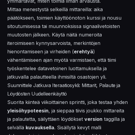
ymmärtävät, miten toimia ilman arvausta.
Mittaa menestystä selkeillä mittareilla: aika
päätökseen, toimien käyttöönoton kurssi ja nousu
sitoutumisessa tai muunnoksissa signaalivetoisten
muutosten jälkeen. Käytä näitä numeroita
iteroimiseen kynnysarvoista, merkintöjen
hienontamiseen ja virheiden (
erehtyä
)
vähentämiseen ajan myötä varmistaen, että tiimi
työskentelee datavetoinen luottamuksella ja
jatkuvalla palautteella ihmisiltä osastojen yli.
Suunnittele Jatkuva Iteraatiosykli: Mittarit, Palaute ja
Löydösten Uudelleenkäyttö
Suorita kiinteä viikoittainen sprintti, joka testaa yhden
yleisöhypoteesin
, ja sieppaa tiivis joukko mittareita
ja palautetta, säilyttäen löydökset
version
taggilla ja
selvällä
kuvauksella
. Sisällytä kevyt malli