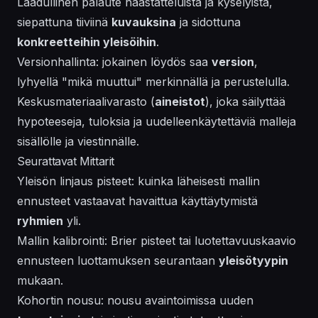
Laadullinen palaute haastatteluista ja kyselyistä,
siepattuna tiiviinä
kuvauksina
ja sidottuna
konkreetteihin yleisöihin
.
Versionhallinta: jokainen löydös saa
version
,
lyhyellä "mikä muuttui" merkinnällä ja perustelulla.
Keskusmateriaalivarasto (
aineistot
), joka säilyttää
hypoteeseja, tuloksia ja uudelleenkäytettäviä malleja
sisällölle ja viestinnälle.
Seurattavat Mittarit
Yleisön linjaus pisteet: kuinka läheisesti mallin
ennusteet vastaavat havaittua käyttäytymistä
ryhmien
yli.
Mallin kalibrointi: Brier pisteet tai luotettavuuskaavio
ennusteen luottamuksen seurantaan
yleisötyypin
mukaan.
Kohortin nousu: nousu avaintoimissa uuden