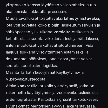
yliopistojen kanssa löydösten validoimiseksi ja tuo
akateemista tiukkuutta prosessiin.
Muuta oivallukset toistettavaksi
lähestymistavaksi
,
jota voit soveltaa koko
blogin
, laskeutumissivujen ja
sähköpostien yli. Julkaise
versioita
otsikoista ja
kehotteista ja suorita viikoittaisia testejä nähdäksesi,
miten muutokset vaikuttavat sitoutumiseen. Pidä
laajuus tiukkana ylisovittamisen estämiseksi ja
dokumentoi päätökset, jotta sidosryhmät voivat
seurata suositusten logiikkaa.
Määritä Tarkat Yleisöryhmät Käyttäytymis- ja
Vuorovaikutustiedoista
Aloita
konkretilla
joukolla yleisöryhmiä, jotka on
rakennettu käyttäytymis- ja vuorovaikutustiedoista,
ei demografiasta. Kartoittaa signaalit tarkoitukseen:
sivunäkymät, vierityksen syvyys, aika tehtävässä,