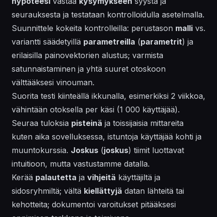
hypoteesi
vastaa
kysymykseen
syystä ja
seurauksesta ja testataan kontrolloidulla asetelmalla.
Suunnittele kokeita kontrolleilla: perustason
malli
vs.
variantti säädetyillä
parametreilla
(
parametrit
) ja
erilaisilla painovektorien alustus; varmista
satunnaistaminen ja yhtä suuret otoskoon
välttääksesi vinouman.
Suorita testi kiinteällä ikkunalla, esimerkiksi 2 viikkoa,
vähintään otoksella per käsi (1 000 käyttäjää).
Seuraa tuloksia
pisteinä
ja toissijaisia mittareita
kuten aika sovelluksessa, istuntoja käyttäjää kohti ja
muuntokurssia.
Joskus
(
joskus
) tiimit luottavat
intuitioon, mutta vastustamme datalla.
Kerää
palautetta
ja
vihjeitä
käyttäjiltä ja
sidosryhmiltä; vältä
kiellättyjä
datan lähteitä tai
kehotteita; dokumentoi varoitukset pitääksesi