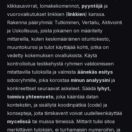
klikkausvirrat, lomakekomennot,
pyyntöjä
ja
vuorovaikutukset linkkien (
linkkien
) kanssa.
Rakenna pääryhmiä: Tutkiminen, Vertailu, Aktivointi
ja Uskollisuus, joista jokainen on määritelty
mittareilla, kuten keskimääräinen istuntokesto,
muuntokurssi ja tulot käyttäjää kohti, jotka on
vedetty kokemuksen oivalluksista. Käytä
kontrolloitua testikehystä ryhmien validoimiseen
mitattavilla tuloksilla ja valmista
äänekäs esitys
sidosryhmille, joka korostaa
minun analyysini
ja
konkreettiset seuraavat askeleet. Säädä
lyhyt,
toimiva yhteenveto
, joka kääntää datan
kontekstiin, ja sisällytä koodinpätkiä (code) ja
konsepteja, joita tiimikaverit voivat uudelleenkäyttää
mycelissä
tai muissa tiimeissä. Mittarit tulisi sitoa
merkittäviin tuloksiin, ei turhamaisiin numeroihin, ja