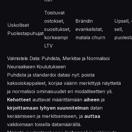
Toistuvat
ostokset,
Brändin
Upsell,
Uskolliset
suositukset,
evankelistat,
sell,
Puolestapuhujat
korkeampi
matala churn
puoles
LTV
Valmistele Data: Puhdista, Merkitse ja Normalisoi
Neuraaliseen Koulutukseen
Puhdista ja standardoi datasi nyt: poista
kaksoiskappaleet, korjaa väärin merkittyjä näytteitä
ja normalisoi ominaisuudet eri modaliteettien yli.
Kehotteet
auttavat määrittämään
aiheen
ja
kirjoittamaan
lyhyen suunnitelman
datan
keräämiseen ja merkitsemiseen, ja
auttaa
validoimaan toisella datamäärällä.