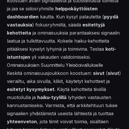
koostuen avain signaaleista ja suositelluista toimista
ja jaa se sidosryhmille
helppokäyttöisten
dashboardien
kautta. Kun kysyt palautetta (
pyydä
vastauksia
) fokusryhmiltä, säädä
esitettyjä
kehotteita
ja ominaisuuksia parantaaksesi signaalin
laatua ja tulkittavuutta. Kokeile haiku-kehotteita
pitääksesi kyselyt lyhyinä ja toimivina. Testaa
koti-
istuntojen
yli vakauden validoimiseksi.
Ominaisuuksien Suunnittelu Yleisöoivallukselle
Keskitä ominaisuusjoukkoon koostuen:
sivut
(
sivut
)
vierailtu, aika sivulla, klikit, käytetyt kehotteet ja
esitetyt kysymykset
. Käytä kehotteita tiiviillä
muotoilulla ja
haiku-tyylillä
lyhyiden vastausten
kannustamiseksi. Varmista, että arkkitehtuuri tukee
signaalien yhdistämistä useista lähteistä ja tuottaa
yhteenveton
, jota tiimit voivat toimia, sisältäen