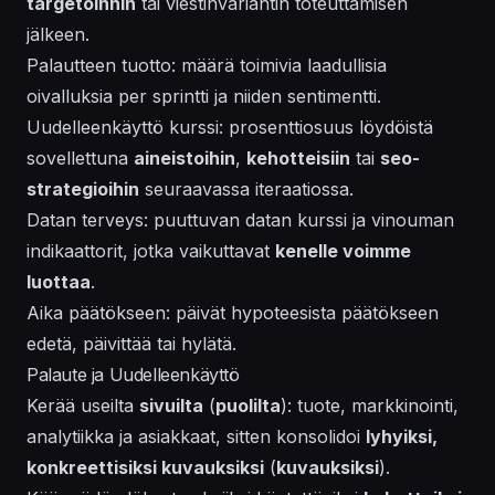
targetoinnin
tai viestinvariantin toteuttamisen
jälkeen.
Palautteen tuotto: määrä toimivia laadullisia
oivalluksia per sprintti ja niiden sentimentti.
Uudelleenkäyttö kurssi: prosenttiosuus löydöistä
sovellettuna
aineistoihin
,
kehotteisiin
tai
seo-
strategioihin
seuraavassa iteraatiossa.
Datan terveys: puuttuvan datan kurssi ja vinouman
indikaattorit, jotka vaikuttavat
kenelle voimme
luottaa
.
Aika päätökseen: päivät hypoteesista päätökseen
edetä, päivittää tai hylätä.
Palaute ja Uudelleenkäyttö
Kerää useilta
sivuilta
(
puolilta
): tuote, markkinointi,
analytiikka ja asiakkaat, sitten konsolidoi
lyhyiksi,
konkreettisiksi kuvauksiksi
(
kuvauksiksi
).