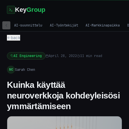
Key
Group
AI-suunnittelu
AI-Työntekijät
AI-Markkinapaikka
back
AI Engineering
April 28, 2022
11
min read
Sarah Chen
SC
Kuinka käyttää
neuroverkkoja kohdeyleisösi
ymmärtämiseen