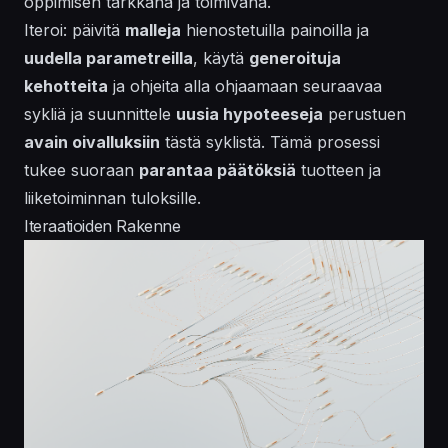
oppimisen tarkkana ja toimivana.
Iteroi: päivitä
malleja
hienostetuilla painoilla ja
uudella parametreilla
, käytä
generoituja
kehotteita
ja ohjeita alla ohjaamaan seuraavaa
sykliä ja suunnittele
uusia hypoteeseja
perustuen
avain oivalluksiin
tästä syklistä. Tämä prosessi
tukee suoraan
parantaa päätöksiä
tuotteen ja
liiketoiminnan tuloksille.
Iteraatioiden Rakenne