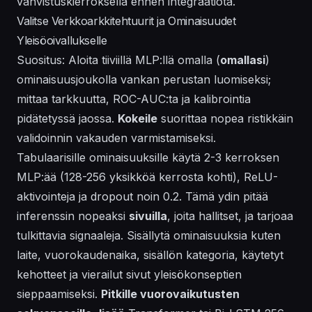
vahvistuskierroksella ennen integraatiota.
Valitse Verkkoarkkitehtuurit ja Ominaisuudet
Yleisöoivallukselle
Suositus: Aloita tiiviillä MLP:llä omalla (
omallasi
)
ominaisuusjoukolla vankan perustan luomiseksi;
mittaa tarkkuutta, ROC-AUC:ta ja kalibrointia
pidätetyssä jaossa.
Kokeile
suorittaa nopea ristikkäin
validoinnin vakauden varmistamiseksi.
Tabulaarisille ominaisuuksille käytä 2-3 kerroksen
MLP:ää (128-256 yksikköä kerrosta kohti), ReLU-
aktivointeja ja dropout noin 0.2. Tämä ydin pitää
inferenssin nopeaksi
sivuilla
, joita hallitset, ja tarjoaa
tulkittavia signaaleja. Sisällytä ominaisuuksia kuten
laite, vuorokaudenaika, sisällön kategoria, käytetyt
kehotteet ja vierailut sivut yleisökonseptien
sieppaamiseksi.
Pitkille vuorovaikutusten