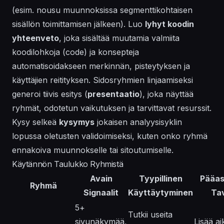
(esim. nousu muunnoksissa segmenttikohtaisen
sisällön toimittamisen jälkeen). Luo
lyhyt koodin
yhteenveto
, joka sisältää muutamia valmiita
koodilohkoja (code) ja konsepteja
automatisoidakseen merkinnän, pisteytyksen ja
käyttäjien reitityksen. Sidosryhmien linjaamiseksi
generoi tiivis esitys (
presentaatio
), joka näyttää
ryhmät, odotetun vaikutuksen ja tarvittavat resurssit.
Kysy selkeä
kysymys
jokaisen analyysisyklin
lopussa oletusten validoimiseksi, kuten onko ryhmä
ennakoiva muunnokselle tai sitoutumiselle.
Käytännön Taulukko Ryhmistä
Avain
Tyypillinen
Pääas
Ryhmä
Signaalit
Käyttäytyminen
Ta
5+
Tutkii useita
sivunäkymää,
Lisää ai