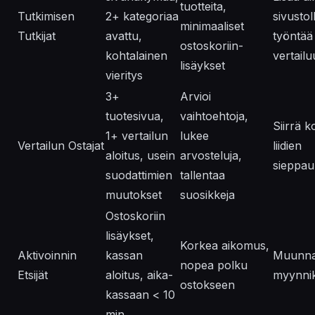
tuotteita,
Tutkimisen
2+ kategoriaa
sivustol
minimaaliset
Tutkijat
avattu,
työntää
ostoskoriin-
kohtalainen
vertail
lisäykset
vieritys
3+
Arvioi
tuotesivua,
vaihtoehtoja,
Siirrä ko
1+ vertailun
lukee
Vertailun Ostajat
liidien
aloitus, usein
arvosteluja,
sieppa
suodattimien
tallentaa
muutokset
suosikkeja
Ostoskoriin
lisäykset,
Korkea aikomus,
Aktivoinnin
kassan
Muunn
nopea polku
Etsijät
aloitus, aika-
myynnik
ostokseen
kassaan < 10
min