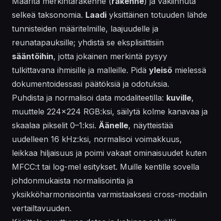
Määritä merkintärakenne (
rakenne
) ja vakiinnuta
selkeä taksonomia.
Laadi
yksittäinen totuuden lähde
tunnisteiden määritelmille, laajuudelle ja
reunatapauksille; yhdistä se eksplisiittisiin
sääntöihin
, jotta jokainen merkintä pysyy
tulkittavana ihmisille ja malleille. Pidä
yleisö
mielessä
dokumentoidessasi päätöksiä ja odotuksia.
Puhdista ja normalisoi data modaliteetilla:
kuville
,
muuttele 224x224 RGB:ksi, säilytä kolme kanavaa ja
skaalaa pikselit 0–1:ksi.
Äänelle
, näytteistää
uudelleen 16 kHz:ksi, normalisoi voimakkuus,
leikkaa hiljaisuus ja poimi vakaat ominaisuudet kuten
MFCC:t tai log-mel esitykset. Muille kentille sovella
johdonmukaista normalisointia ja
yksikköharmonisointia varmistaaksesi cross-modalin
vertailtavuuden.