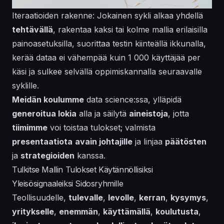
Iteraatioiden rakenne: Jokainen sykli alkaa yhdellä
tehtävällä
, rakentaa kaksi tai kolme mallia erilaisilla
painoasetuksilla, suorittaa testin kiinteällä ikkunalla,
kerää dataa ei vähempää kuin 1 000 käyttäjää per
käsi ja sulkee selvällä oppimiskannalla seuraavalle
syklille.
Meidän koulumme
data science:ssa, ylläpidä
generoitua lokia
alla ja säilytä
aineistoja
, jotta
tiimimme
voi toistaa tulokset; valmista
presentaatiota
avain johtajille
ja linjaa
päätösten
ja
strategioiden
kanssa.
Tulkitse Mallin Tulokset Käytännöllisiksi
Yleisösignaaleiksi Sidosryhmille
Teollisuudelle,
tulevalle
,
levolle
,
kerran
,
kysymys
,
yritykselle
,
enemmän
,
käyttämällä
,
koulutusta
,