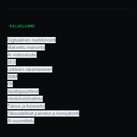
›
PALVELUMME
Digitaalinen markkinointi
Maksettu mainonta
AI-videostudio
SEO
Linkkien rakentaminen
SMM
PR
Sijoittajasuhteet
Henkilöstöhallinto
Talous ja kirjanpito
Oikeudelliset palvelut ja konsultointi
AI-suunnittelu