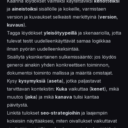
Käännä löydökset valmiiksi käytettäviksi
kehotteiksi
ja
aineistoiksi
sisällölle ja kokeille, varmistaen
version ja kuvaukset selkeästi merkittyinä (
version
,
kuvaus
).
Tagga löydökset
yleisötyypeillä
ja skenaariolla, jotta
tulevat testit uudelleenkäyttävät samaa logiikkaa
ilman pyörän uudelleenkeksintää.
Sisällytä yksinkertainen sulkemissääntö: jos löydös
generoi ainakin yhden konkreettisen toiminnon,
dokumentoi toiminto mallissa ja määritä omistajat.
Kysy
kysymyksiä
(
aseta
), jotka paljastavat
tarvittavan kontekstin:
Kuka
vaikuttaa (
kenet
), mikä
muutos (
joka
) ja mikä
kanava
tulisi kantaa
päivitystä.
Linkitä tulokset
seo-strategioihin
ja laajempiin
kokeisiin näyttääksesi, miten oivallukset vaikuttavat