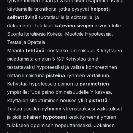
lyhyen toimien listan ja vastuulliset osapuolet. Käytä
käyttämällä tekniikoita, jotka pysyvät
helposti
selitettävinä
tuotetieuille ja editoreille, ja
dokumentoi tulokset
kätevien sivujen
arvostelulle.
Suorita Iteratiivisia Kokeita: Muotoile Hypoteeseja,
Testaa ja Opettele
Määritä
tehtävä
: nostaako ominaisuus X käyttäjien
pidättämistä ainakin 5 %? Kehystää tämä
testattavaksi hypoteesiksi ja valitse konkreettinen
mittari ilmaistuna
pisteinä
ryhmien vertailuun.
Kehystää hypoteeseja painon ja
parametrien
ympärille: "Jos paino ominaisuudelle Y kasvaa,
käyttäjien sitoutuminen nousee yli 3
pistettä
."
Testaa useiden
ryhmien
yli eristääksesi vaikutukset
ja pidä jokainen
hypoteesi
keskittyneenä yhteen
tulokseen oppimisen nopeuttamiseksi. Jokainen