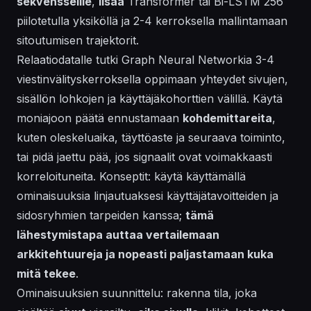
sekvensseille
,
lisää
Transformer tai Bi-LSTM 256
piilotetulla yksiköllä ja 2-4 kerroksella mallintamaan
sitoutumisen trajektorit.
Relaatiodatalle tutki Graph Neural Networkia 3-4
viestinvälityskerroksella oppimaan yhteydet sivujen,
sisällön lohkojen ja käyttäjäkohorttien välillä. Käytä
moniajoon päätä ennustamaan
kohdemittareita
,
kuten oleskeluaika, täyttöaste ja seuraava toiminto,
tai pidä jaettu pää, jos signaalit ovat voimakkaasti
korreloituneita. Konseptit: käytä käyttämällä
ominaisuuksia linjautuaksesi käyttäjätavoitteiden ja
sidosryhmien tarpeiden kanssa;
tämä
lähestymistapa auttaa vertailemaan
arkkitehtuureja ja nopeasti paljastamaan kuka
mitä tekee
.
Ominaisuuksien suunnittelu: rakenna tila, joka