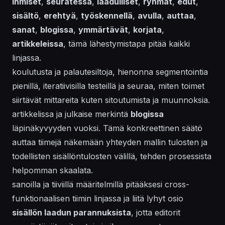
ihmiset
,
seuratessa
,
laadulliset
,
ryhmät
,
edut
,
sisältö
,
erehtyä
,
työskennellä
,
avulla
,
auttaa
,
sanat
,
blogissa
,
ymmärtävät
,
korjata
,
artikkeleissa
, tämä lähestymistapa pitää kaikki
linjassa.
koulutusta ja palautesiltoja, hienonna segmentointia
pienillä, iteratiivisilla testeillä ja seuraa, miten toimet
siirtävät mittareita kuten sitoutumista ja muunnoksia.
artikkelissa ja julkaise merkintä
blogissa
läpinäkyvyyden vuoksi. Tämä konkreettinen säätö
auttaa tiimejä näkemään yhteyden mallin tulosten ja
todellisten sisällöntulosten välillä, tehden prosessista
helpomman skaalata.
sanoilla ja tiiviillä määritelmillä pitääksesi cross-
funktionaalisen tiimin linjassa ja liitä lyhyt osio
sisällön laadun parannuksista
, jotta editorit