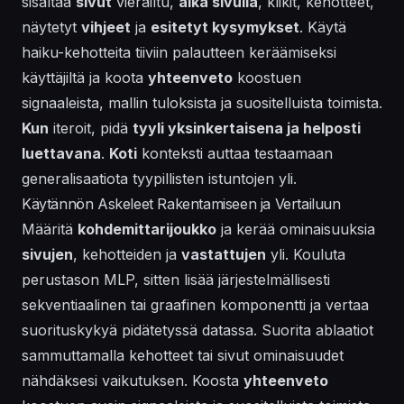
sisältää
sivut
vierailtu,
aika sivulla
, klikit, kehotteet,
näytetyt
vihjeet
ja
esitetyt kysymykset
. Käytä
haiku-kehotteita tiiviin palautteen keräämiseksi
käyttäjiltä ja koota
yhteenveto
koostuen
signaaleista, mallin tuloksista ja suositelluista toimista.
Kun
iteroit, pidä
tyyli yksinkertaisena ja helposti
luettavana
.
Koti
konteksti auttaa testaamaan
generalisaatiota tyypillisten istuntojen yli.
Käytännön Askeleet Rakentamiseen ja Vertailuun
Määritä
kohdemittarijoukko
ja kerää ominaisuuksia
sivujen
, kehotteiden ja
vastattujen
yli. Kouluta
perustason MLP, sitten lisää järjestelmällisesti
sekventiaalinen tai graafinen komponentti ja vertaa
suorituskykyä pidätetyssä datassa. Suorita ablaatiot
sammuttamalla kehotteet tai sivut ominaisuudet
nähdäksesi vaikutuksen. Koosta
yhteenveto