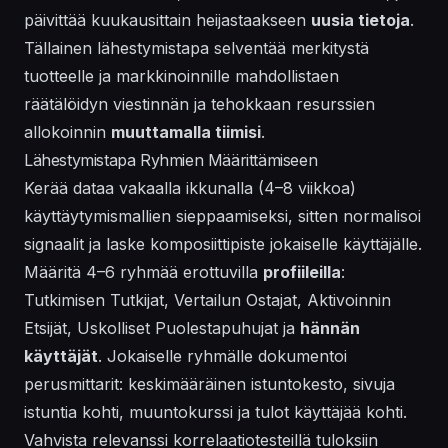
päivittää kuukausittain heijastaakseen
uusia tietoja
.
Tällainen lähestymistapa selventää merkitystä
tuotteelle ja markkinoinnille mahdollistaen
räätälöidyn viestinnän ja tehokkaan resurssien
allokoinnin
muuttamalla tiimisi
.
Lähestymistapa Ryhmien Määrittämiseen
Kerää dataa vakaalla ikkunalla (4–8 viikkoa)
käyttäytymismallien sieppaamiseksi, sitten normalisoi
signaalit ja laske komposiittipiste jokaiselle käyttäjälle.
Määritä 4–6 ryhmää erottuvilla
profiileilla
:
Tutkimisen Tutkijat, Vertailun Ostajat, Aktivoinnin
Etsijät, Uskolliset Puolestapuhujat ja
hännän
käyttäjät
. Jokaiselle ryhmälle dokumentoi
perusmittarit: keskimääräinen istuntokesto, sivuja
istuntia kohti, muuntokurssi ja tulot käyttäjää kohti.
Vahvista relevanssi korrelaatiotesteillä tuloksiin