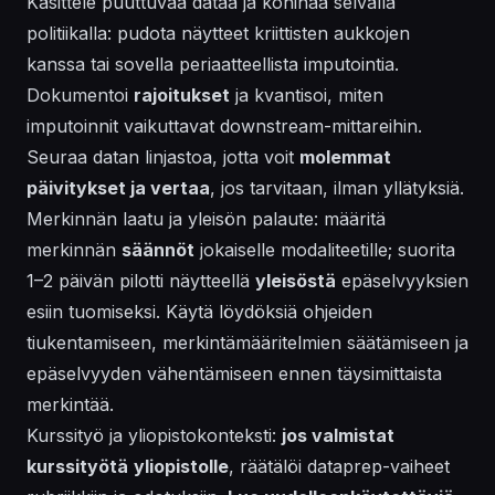
Käsittele puuttuvaa dataa ja kohinaa selvällä
politiikalla: pudota näytteet kriittisten aukkojen
kanssa tai sovella periaatteellista imputointia.
Dokumentoi
rajoitukset
ja kvantisoi, miten
imputoinnit vaikuttavat downstream-mittareihin.
Seuraa datan linjastoa, jotta voit
molemmat
päivitykset ja vertaa
, jos tarvitaan, ilman yllätyksiä.
Merkinnän laatu ja yleisön palaute: määritä
merkinnän
säännöt
jokaiselle modaliteetille; suorita
1–2 päivän pilotti näytteellä
yleisöstä
epäselvyyksien
esiin tuomiseksi. Käytä löydöksiä ohjeiden
tiukentamiseen, merkintämääritelmien säätämiseen ja
epäselvyyden vähentämiseen ennen täysimittaista
merkintää.
Kurssityö ja yliopistokonteksti:
jos valmistat
kurssityötä
yliopistolle
, räätälöi dataprep-vaiheet