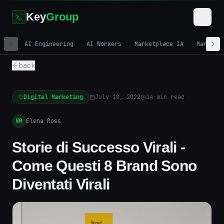
Key
Group
AI Engineering
AI Workers
Marketplace IA
Marketi
back
Digital Marketing
July 18, 2022
14
min read
Elena Ross
ER
Storie di Successo Virali -
Come Questi 8 Brand Sono
Diventati Virali