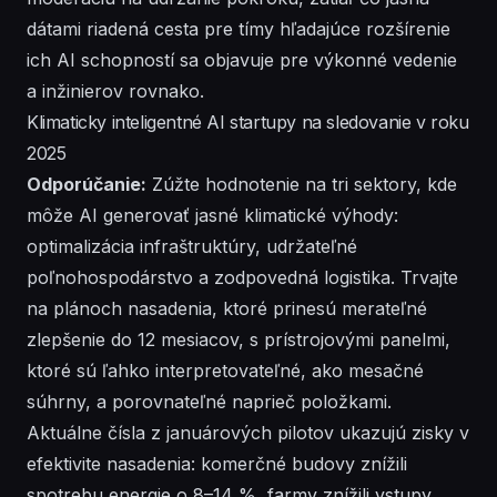
dátami riadená cesta pre tímy hľadajúce rozšírenie
ich AI schopností sa objavuje pre výkonné vedenie
a inžinierov rovnako.
Klimaticky inteligentné AI startupy na sledovanie v roku
2025
Odporúčanie:
Zúžte hodnotenie na tri sektory, kde
môže AI generovať jasné klimatické výhody:
optimalizácia infraštruktúry, udržateľné
poľnohospodárstvo a zodpovedná logistika. Trvajte
na plánoch nasadenia, ktoré prinesú merateľné
zlepšenie do 12 mesiacov, s prístrojovými panelmi,
ktoré sú ľahko interpretovateľné, ako mesačné
súhrny, a porovnateľné naprieč položkami.
Aktuálne čísla z januárových pilotov ukazujú zisky v
efektivite nasadenia: komerčné budovy znížili
spotrebu energie o 8–14 %, farmy znížili vstupy