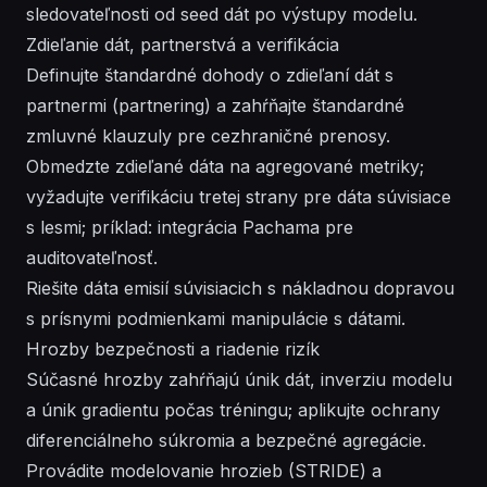
sledovateľnosti od seed dát po výstupy modelu.
Zdieľanie dát, partnerstvá a verifikácia
Definujte štandardné dohody o zdieľaní dát s
partnermi (partnering) a zahŕňajte štandardné
zmluvné klauzuly pre cezhraničné prenosy.
Obmedzte zdieľané dáta na agregované metriky;
vyžadujte verifikáciu tretej strany pre dáta súvisiace
s lesmi; príklad: integrácia Pachama pre
auditovateľnosť.
Riešite dáta emisií súvisiacich s nákladnou dopravou
s prísnymi podmienkami manipulácie s dátami.
Hrozby bezpečnosti a riadenie rizík
Súčasné hrozby zahŕňajú únik dát, inverziu modelu
a únik gradientu počas tréningu; aplikujte ochrany
diferenciálneho súkromia a bezpečné agregácie.
Provádite modelovanie hrozieb (STRIDE) a