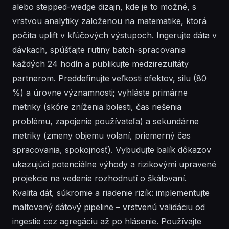
alebo stepped-wedge dizajn, kde je to možné, s
vrstvou analytiky založenou na matematike, ktorá
počíta uplift v kľúčových výstupoch. Ingerujte dáta v
dávkach, spúšťajte rutiny batch-spracovania
každých 24 hodín a publikujte medzirezultáty
partnerom. Preddefinujte veľkosti efektov, silu (80
%) a úrovne významnosti; vyhláste primárne
metriky (skóre zníženia bolesti, čas riešenia
problému, zapojenie používateľa) a sekundárne
metriky (zmeny objemu volaní, priemerný čas
spracovania, spokojnosť). Vybudujte balík dôkazov
ukazujúci potenciálne výhody a rizikovými upravené
projekcie na vedenie rozhodnutí o škálovaní.
Kvalita dát, súkromie a riadenie rizík: implementujte
maltovaný dátový pipeline – vrstvenú validáciu od
ingestie cez agregáciu až po hlásenie. Používajte