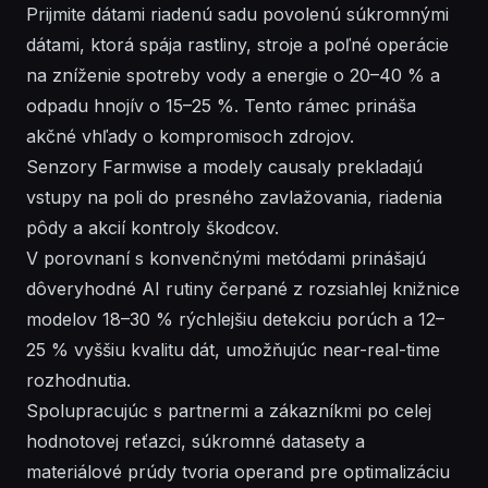
Prijmite dátami riadenú sadu povolenú súkromnými
dátami, ktorá spája rastliny, stroje a poľné operácie
na zníženie spotreby vody a energie o 20–40 % a
odpadu hnojív o 15–25 %. Tento rámec prináša
akčné vhľady o kompromisoch zdrojov.
Senzory Farmwise a modely causaly prekladajú
vstupy na poli do presného zavlažovania, riadenia
pôdy a akcií kontroly škodcov.
V porovnaní s konvenčnými metódami prinášajú
dôveryhodné AI rutiny čerpané z rozsiahlej knižnice
modelov 18–30 % rýchlejšiu detekciu porúch a 12–
25 % vyššiu kvalitu dát, umožňujúc near-real-time
rozhodnutia.
Spolupracujúc s partnermi a zákazníkmi po celej
hodnotovej reťazci, súkromné datasety a
materiálové prúdy tvoria operand pre optimalizáciu