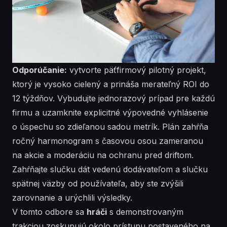
Odporúčanie:
vytvorte päťfirmový pilotný projekt,
ktorý je vysoko cielený a prináša merateľný ROI do
12 týždňov. Vybudujte
jednorazový
prípad pre každú
firmu a uzamknite explicitné
výpovedné
vyhlásenie
o úspechu so zdieľanou sadou metrík. Plán zahŕňa
ročný harmonogram s časovou osou zameranou
na akcie a moderáciu na ochranu pred driftom.
Zahŕňajte slučku dát vedenú dodávateľom a slučku
spätnej väzby od
používateľa
, aby ste zvýšili
zarovnanie a urýchlili výsledky.
V tomto odbore sa
hráči
s
demonstrovaným
trakciou zoskupujú okolo
prístupu
postaveného na