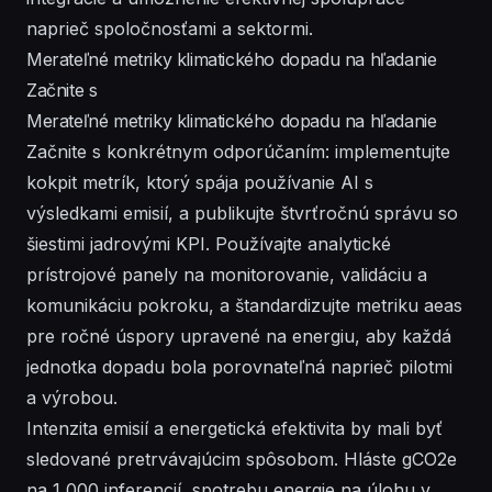
naprieč spoločnosťami a sektormi.
Merateľné metriky klimatického dopadu na hľadanie
Začnite s
Merateľné metriky klimatického dopadu na hľadanie
Začnite s konkrétnym odporúčaním: implementujte
kokpit metrík, ktorý spája používanie AI s
výsledkami emisií, a publikujte štvrťročnú správu so
šiestimi jadrovými KPI. Používajte analytické
prístrojové panely na monitorovanie, validáciu a
komunikáciu pokroku, a štandardizujte metriku aeas
pre ročné úspory upravené na energiu, aby každá
jednotka dopadu bola porovnateľná naprieč pilotmi
a výrobou.
Intenzita emisií a energetická efektivita by mali byť
sledované pretrvávajúcim spôsobom. Hláste gCO2e
na 1 000 inferencií, spotrebu energie na úlohu v