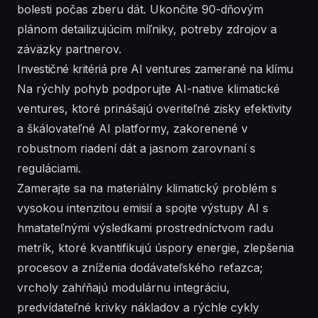
bolesti počas zberu dát. Ukončite 90-dňovým
plánom detailizujúcim míľniky, potreby zdrojov a
záväzky partnerov.
Investičné kritériá pre AI ventures zamerané na klímu
Na rýchly pohyb podporujte AI-native klimatické
ventures, ktoré prinášajú overiteľné zisky efektivity
a škálovateľné AI platformy, zakorenené v
robustnom riadení dát a jasnom zarovnaní s
reguláciami.
Zamerajte sa na materiálny klimatický problém s
vysokou intenzitou emisií a spojte výstupy AI s
hmatateľnými výsledkami prostredníctvom radu
metrík, ktoré kvantifikujú úspory energie, zlepšenia
procesov a zníženia dodávateľského reťazca;
vrcholy zahŕňajú modulárnu integráciu,
predvídateľné krivky nákladov a rýchle cykly