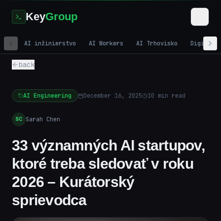
Key
Group
AI inžinierstvo
AI Workers
AI Trhovisko
Digitáln
back
AI Engineering
December 16, 2025
10
min read
Sarah Chen
SC
33 významných AI startupov,
ktoré treba sledovať v roku
2026 – Kurátorský
sprievodca