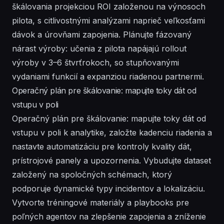
škálovania projekciou ROI založenou na výnosoch
pilota, s citlivostnými analýzami naprieč veľkosťami
dávok a úrovňami zapojenia. Plánujte fázovaný
nárast výroby: učenia z pilota napájajú rollout
výroby v 3–6 štvrťrokoch, so stupňovanými
vydaniami funkcií a expanziou riadenou partnermi.
Operačný plán pre škálovanie: mapujte toky dát od
vstupu v poli
Operačný plán pre škálovanie: mapujte toky dát od
vstupu v poli k analytike, založte kadenciu riadenia a
nastavte automatizáciu pre kontroly kvality dát,
prístrojové panely a upozornenia. Vybudujte dataset
založený na spoločných schémach, ktorý
podporuje dynamické typy incidentov a lokalizáciu.
Vytvorte tréningové materiály a playbooks pre
poľných agentov na zlepšenie zapojenia a zníženie