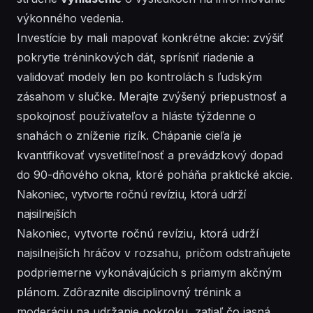
výkonného vedenia.
Investície by mali mapovať konkrétne akcie: zvýšiť
pokrytie
tréninkových
dát, sprísniť riadenie a
validovať modely len po kontrolách s ľudským
zásahom v slučke. Merajte
zvýšený
priepustnosť a
spokojnosť používateľov a hláste týždenne o
snahách o zníženie rizík.
Chápanie
cieľa je
kvantifikovať vysvetliteľnosť a prevádzkový dopad
do 90-dňového okna, ktoré poháňa praktické akcie.
Nakoniec, vytvorte ročnú revíziu, ktorá udrží
najsilnejších
Nakoniec, vytvorte ročnú revíziu, ktorá udrží
najsilnejších hráčov v rozsahu, pričom odstraňujete
podpriemerne vykonávajúcich s priamym
akčným
plánom. Zdôraznite disciplinovný
trénink
a
moderáciu na udržanie pokroku, zatiaľ čo jasná