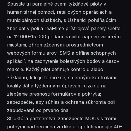
Spustite tri paralelné osem-týždňové piloty v
humanitárnej pomoci, retailových operáciách a
municipálnych službách, s Ushahidi poháňajúcim
zber dát v poli a real-time prístrojové panely. Cieľte
na 12 000–15 000 podaní na pilot naprieč viacerými
miestami, zhromaždenými prostredníctvom
webových formulárov, SMS a offline schopných
aplikácií, na zachytenie bolestivých bodov a časov
reakcie. Každý pilot definuje kontrolu alebo
základňu, kde je to možné, s dennými kontrolami
kvality dát a týždennými úpravami dizajnu na
zlepšenie presnosti formulárov a pokrytia;
zabezpečte, aby súhlas a ochrana súkromia boli
zabudované od prvého dňa.
Štruktúra partnerstva: zabezpečte MOUs s tromi
poľnými partnermi na vertikálu, spolufinancujte 40–