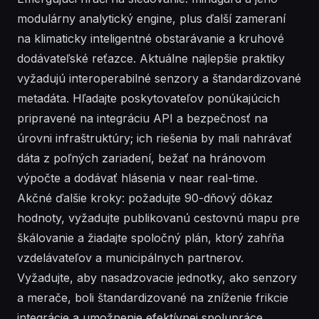
modulárny analytický engine, plus ďalší zameraní
na klimaticky inteligentné obstarávanie a kruhové
dodávateľské reťazce. Aktuálne najlepšie praktiky
vyžadujú interoperabilné senzory a štandardizované
metadáta. Hľadajte poskytovateľov ponúkajúcich
pripravené na integráciu API a bezpečnosť na
úrovni infraštruktúry; ich riešenia by mali nahrávať
dáta z poľných zariadení, bežať na hránovom
výpočte a dodávať hlásenia v near real-time.
Akčné ďalšie kroky: požadujte 90-dňový dôkaz
hodnoty, vyžadujte publikovanú cestovnú mapu pre
škálovanie a žiadajte spoločný plán, ktorý zahŕňa
vzdelávateľov a municipálnych partnerov.
Vyžadujte, aby nasadzovacie jednotky, ako senzory
a merače, boli štandardizované na zníženie frikcie
integrácie a umožnenie efektívnej spolupráce