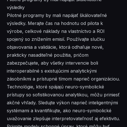
výsledky
Pilotné programy by mali napájať škálovateľné
výsledky. Merajte čas na hodnotu od pilota k
výrobe, celkové náklady na vlastníctvo a ROI
spojený so znížením emisií. Používajte slučku
objavovania a validácie, ktorá odhaľuje nové,
prakticky nasaditeľné použitia, pričom
zabezpečujete, aby všetky intervencie boli
interoperabilné s existujúcimi analytickými
zásobníkmi a prístupné tímom naprieč organizáciou.
Technológie, ktoré spájajú neuro-symbolické
prístupy so sofistikovanou analytikou, môžu priniesť
akčné vhľady. Sledujte výkon naprieč inteligentnými
systémami a kvantifikujte, ako neuro-symbolické
uvažovanie zlepšuje interpretovateľnosť aj efektivitu.
Prijmite modely schopné úprav, ktoré môžu byť