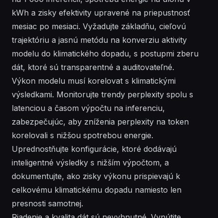
kWh a zisky efektivity upravené na priepustnosť
mesiac po mesiaci. Vyžadujte základňu, cieľovú
trajektóriu a jasnú metódu na konverziu aktivity
modelu do klimatického dopadu, s postupmi zberu
dát, ktoré sú transparentné a auditovateľné.
Výkon modelu musí korelovat s klimatickými
výsledkami. Monitorujte trendy perplexity spolu s
latenciou a časom výpočtu na inferenciu,
zabezpečujúc, aby zníženia perplexity na token
korelovali s nižšou spotrebou energie.
Uprednostňujte konfigurácie, ktoré dodávajú
inteligentné výsledky s nižším výpočtom, a
dokumentujte, ako zisky výkonu prispievajú k
celkovému klimatickému dopadu namiesto len
presnosti samotnej.
Riadenie a kvalita dát sú nevyhnutné. Vynútite