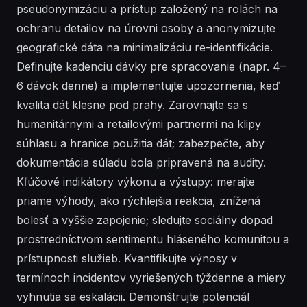
pseudonymizáciu a prístup založený na rolách na
ochranu detailov na úrovni osoby a anonymizujte
geografické dáta na minimalizáciu re-identifikácie.
Definujte kadenciu dávky pre spracovanie (napr. 4–
6 dávok denne) a implementujte upozornenia, keď
kvalita dát klesne pod prahy. Zarovnajte sa s
humanitárnymi a retailovými partnermi na klipy
súhlasu a hranice použitia dát; zabezpečte, aby
dokumentácia súladu bola pripravená na audity.
Kľúčové indikátory výkonu a výstupy: merajte
priame výhody, ako rýchlejšia reakcia, znížená
bolesť a vyššie zapojenie; sledujte sociálny dopad
prostredníctvom sentimentu hláseného komunitou a
prístupnosti služieb. Kvantifikujte výnosy v
termínoch incidentov vyriešených týždenne a miery
vyhnutia sa eskalácii. Demonštrujte potenciál