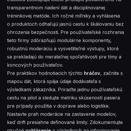
transparentnom riadení dát a disciplinovanej
tréninkovej
metóde. Ich
ročné
míľniky a vyhlásenia
o produktoch odhaľujú jasnú cestu k škálovaniu bez
ohrozenia bezpečnosti. Pre
používateľské
rozhrania
tieto firmy zdôrazňujú modulárne komponenty,
robustnú moderáciu a vysvetliteľné výstupy, ktoré
sa prekladajú do merateľnej spoľahlivosti pre tímy a
koncových používateľov.
Pre praktikov hodnotiacich týchto
hráčov
, začnite s
mapou dát, ktorá spája údaje
dodávateľa
s
výsledkami zákazníka. Priraďte jednu
používateľskú
cestu na pilot a sledujte metriku skúseností
pasiera
pre prípady použitia v doprave alebo logistike.
Nastavte prah moderácie na zastavenie modelov,
keď drift presiahne definované limity. Zdokumentujte
stručné
vyhlásenie
o výsledkoch na informovanie