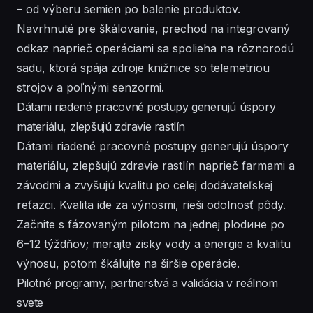
– od výberu semien po balenie produktov.
Navrhnuté pre škálovanie, prechod na integrovaný
odkaz naprieč operáciami sa spolieha na rôznorodú
sadu, ktorá spája zdroje knižnice so telemetriou
strojov a poľnými senzormi.
Dátami riadené pracovné postupy generujú úspory
materiálu, zlepšujú zdravie rastlín
Dátami riadené pracovné postupy generujú úspory
materiálu, zlepšujú zdravie rastlín naprieč farmami a
závodmi a zvyšujú kvalitu po celej dodávateľskej
reťazci. Kvalita ide za výnosmi, rieši odolnosť pôdy.
Začnite s fázovaným pilotom na jednej plodине po
6–12 týždňov; merajte zisky vody a energie a kvalitu
výnosu, potom škálujte na širšie operácie.
Pilotné programy, partnerstvá a validácia v reálnom
svete