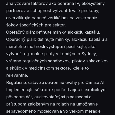
analyzovaní faktorov ako ochrana IP, ekosystémy
partnerov a schopnosť vytvoriť trvalé priekopy;
diverzifikujte naprieč vertikálami na zmiernenie
šokov špecifických pre sektor.
Operačný plán: definujte míľniky, alokáciu kapitálu,
Operačný plán: definujte míľniky, alokáciu kapitálu a
merateľné možnosti výstupu; špecifikujte, ako
vytvoriť regionálne piloty v Londýne a Sydney,
vrátane regulačných sandboxov, pilotov zákazníkov
a skúšok v medicínskom sektore, kde je to
relevantné.
Regulačné, dátové a súkromné úvahy pre Climate AI
Implementujte súkromie podľa dizajnu s explicitným
pôvodom dát, auditovateľnými pipelineami a
prístupom založeným na rolách na umožnenie
sebavedomého modelovania vo veľkom meradle