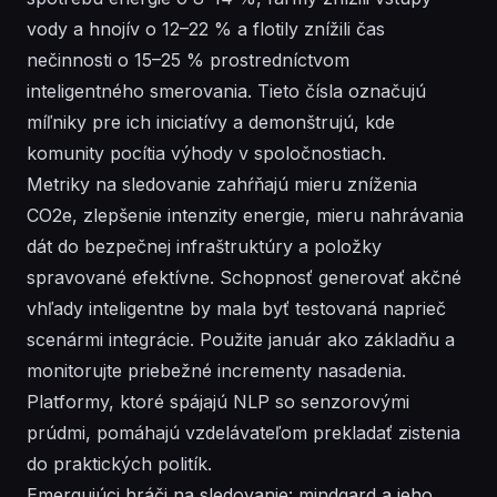
vody a hnojív o 12–22 % a flotily znížili čas
nečinnosti o 15–25 % prostredníctvom
inteligentného smerovania. Tieto čísla označujú
míľniky pre ich iniciatívy a demonštrujú, kde
komunity pocítia výhody v spoločnostiach.
Metriky na sledovanie zahŕňajú mieru zníženia
CO2e, zlepšenie intenzity energie, mieru nahrávania
dát do bezpečnej infraštruktúry a položky
spravované efektívne. Schopnosť generovať akčné
vhľady inteligentne by mala byť testovaná naprieč
scenármi integrácie. Použite január ako základňu a
monitorujte priebežné incrementy nasadenia.
Platformy, ktoré spájajú NLP so senzorovými
prúdmi, pomáhajú vzdelávateľom prekladať zistenia
do praktických politík.
Emergujúci hráči na sledovanie: mindgard a jeho