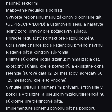
naprieč sektormi.
Mapovanie regulácií a dohľad
Vytvorte regionálnu mapu zákonov o ochrane dát
(GDPR/CCPA/LGPD) a ustanovení aeas, a nastavte
jediný zdroj pravdy pre požiadavky súladu.
Priraďte regulačný kontakt pre každú doménu;
udržiavajte change log s kadenciou prvého návrhu.
Riadenie dát a kontroly súkromia
Prijmite súkromie podľa dizajnu: minimalizácia dát,
explicitný súhlas, kde je potrebný, a explicitné okná
retencie (surové dáta 12–24 mesiacov; agregáty 60–
120 mesiacov, kde je to vhodné).
Vynútite prístup s najmenšími právami, šifrovanie v
pokoji a v tranzite, a pseudonymizáciu/diferenciálnu
súkromie pre tréningové dáta.
Implementujte schému pôvodu dát na podporu