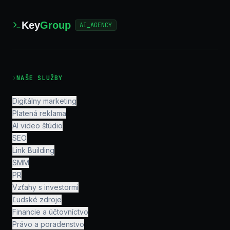
Key
Group
AI_AGENCY
›
NAŠE SLUŽBY
Digitálny marketing
Platená reklama
AI video štúdio
SEO
Link Building
SMM
PR
Vzťahy s investormi
Ľudské zdroje
Financie a účtovníctvo
Právo a poradenstvo