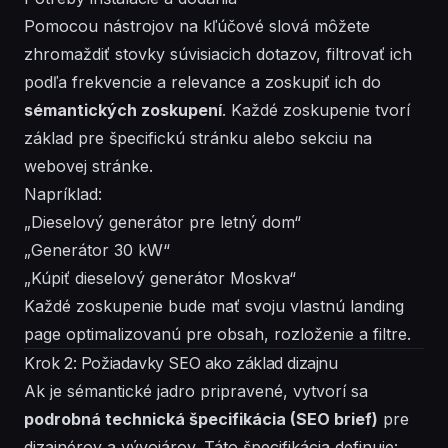
Pomocou nástrojov na kľúčové slová môžete
zhromaždiť stovky súvisiacich dotazov, filtrovať ich
podľa frekvencie a relevance a zoskupiť ich do
sémantických zoskupení
. Každé zoskupenie tvorí
základ pre špecifickú stránku alebo sekciu na
webovej stránke.
Napríklad:
„Dieselový generátor pre letný dom“
„Generátor 30 kW“
„Kúpiť dieselový generátor Moskva“
Každé zoskupenie bude mať svoju vlastnú landing
page optimalizovanú pre obsah, rozloženie a filtre.
Krok 2: Požiadavky SEO ako základ dizajnu
Ak je sémantické jadro pripravené, vytvorí sa
podrobná technická špecifikácia (SEO brief)
pre
dizajnérov a vývojárov. Táto špecifikácia definuje: