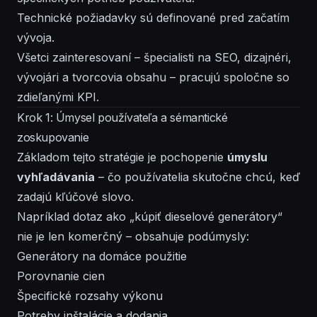
Technické požiadavky sú definované pred začatím
vývoja.
Všetci zainteresovaní – špecialisti na SEO, dizajnéri,
vývojári a tvorcovia obsahu – pracujú spoločne so
zdieľanými KPI.
Krok 1: Úmysel používateľa a sémantické
zoskupovanie
Základom tejto stratégie je pochopenie
úmyslu
vyhľadávania
– čo používatelia skutočne chcú, keď
zadajú kľúčové slovo.
Napríklad dotaz ako „kúpiť dieselové generátory“
nie je len komerčný – obsahuje podúmysly:
Generátory na domáce použitie
Porovnanie cien
Špecifické rozsahy výkonu
Potreby inštalácie a dodania