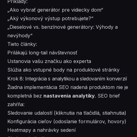
Príklady:
„Ako vybrať generátor pre vidiecky dom“
„Aký výkonový výstup potrebujete?“
„Dieselové vs. benzínové generátory: Výhody a
nevýhody“
Tieto články:
Prilákajú long-tail návštevnosť
Ustanovia vašu značku ako experta
Slúžia ako vstupné body na produktové stránky
Krok 8: Integrácia s analytikou a sledovaním konverzií
Žiadna implementácia SEO riadená produktom nie je
kompletná bez
nastavenia analytiky
. SEO brief
zahŕňa:
Sledovanie udalostí (kliknutia na tlačidlá, stiahnutia)
Konfigurácia cieľov (odoslanie formulárov, hovory)
Heatmapy a nahrávky sedení