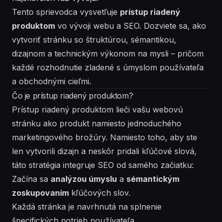
Tento sprievodca vysvetľuje
prístup riadený
produktom
vo vývoji webu a SEO. Dozviete sa, ako
vytvoriť stránku so štruktúrou, sémantikou,
dizajnom a technickým výkonom na mysli – pričom
každé rozhodnutie zladené s úmyslom používateľa
a obchodnými cieľmi.
Čo je prístup riadený produktom?
Prístup riadený produktom lieči vašu webovú
stránku ako produkt namiesto jednoduchého
marketingového brožúry. Namiesto toho, aby ste
len vytvorili dizajn a neskôr pridali kľúčové slová,
táto stratégia integruje SEO od samého začiatku:
Začína sa
analýzou úmyslu
a
sémantickým
zoskupovaním
kľúčových slov.
Každá stránka je navrhnutá na splnenie
špecifických potrieb používateľa.