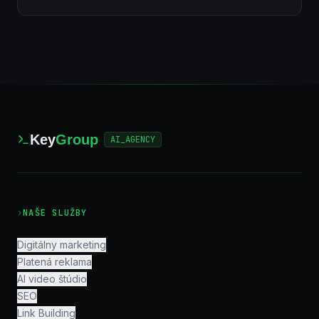
Key
Group
AI_AGENCY
›
NAŠE SLUŽBY
Digitálny marketing
Platená reklama
AI video štúdio
SEO
Link Building