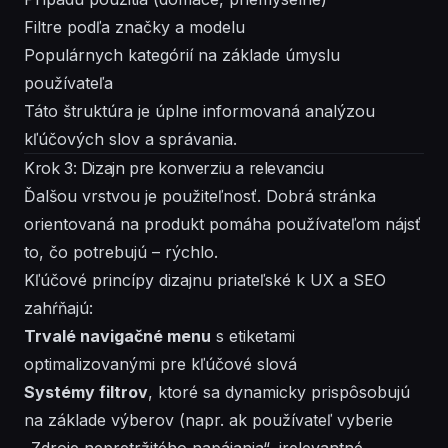
Filtre podľa značky a modelu
Populárnych kategórií na základe úmyslu
používateľa
Táto štruktúra je úplne informovaná analýzou
kľúčových slov a správania.
Krok 3: Dizajn pre konverziu a relevanciu
Ďalšou vrstvou je použiteľnosť. Dobrá stránka
orientovaná na produkt pomáha používateľom nájsť
to, čo potrebujú – rýchlo.
Kľúčové princípy dizajnu priateľské k UX a SEO
zahŕňajú:
Trvalé navigačné menu
s etiketami
optimalizovanými pre kľúčové slová
Systémy filtrov
, ktoré sa dynamicky prispôsobujú
na základe výberov (napr. ak používateľ vyberie
„Zdroje nepretržitého napájania“, irelevantné