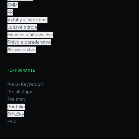
SMM
PR
Vzťahy s investormi
Ľudské zdroje
Financie a účtovníctvo
Právo a poradenstvo
AI inžinierstvo
›
INFORMÁCIE
Prečo KeyGroup?
Pre startupy
Pre firmy
Portfólio
Príručky
FAQ