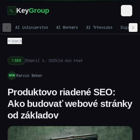
Key
Group
AI inžinierstvo
AI Workers
AI Trhovisko
Digitáln
back
SEO
April 1, 2025
6
min read
Marcus Weber
MW
Produktovo riadené SEO:
Ako budovať webové stránky
od základov