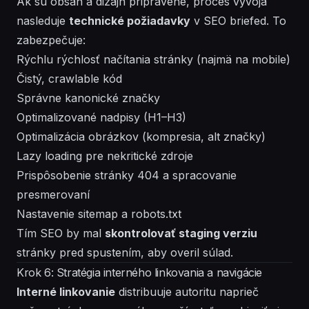
Ak sú obsah a dizajn pripravené, proces vývoja
nasleduje
technické požiadavky
v SEO briefed. To
zabezpečuje:
Rýchlu rýchlosť načítania stránky (najmä na mobile)
Čistý, crawlable kód
Správne kanonické značky
Optimalizované nadpisy (H1–H3)
Optimalizácia obrázkov (kompresia, alt značky)
Lazy loading pre nekritické zdroje
Prispôsobenie stránky 404 a spracovanie
presmerovaní
Nastavenie sitemap a robots.txt
Tím SEO by mal
skontrolovať staging verziu
stránky pred spustením, aby overil súlad.
Krok 6: Stratégia interného linkovania a navigácie
Interné linkovanie
distribuuje autoritu naprieč