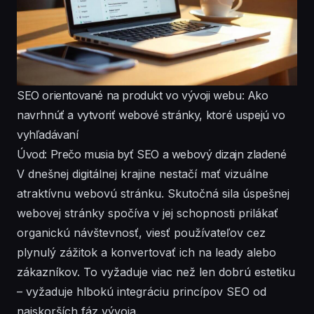
SEO orientované na produkt vo vývoji webu: Ako
navrhnúť a vytvoriť webové stránky, ktoré uspejú vo
vyhľadávaní
Úvod: Prečo musia byť SEO a webový dizajn zladené
V dnešnej digitálnej krajine nestačí mať vizuálne
atraktívnu webovú stránku. Skutočná sila úspešnej
webovej stránky spočíva v jej schopnosti prilákať
organickú návštevnosť, viesť používateľov cez
plynulý zážitok a konvertovať ich na leady alebo
zákazníkov. To vyžaduje viac než len dobrú estetiku
– vyžaduje hlbokú integráciu princípov SEO od
najskorších fáz vývoja.