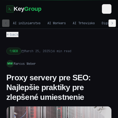
Key
Group
AI inžinierstvo
AI Workers
AI Trhovisko
Digitáln
back
SEO
March 25, 2025
6
min read
Marcus Weber
MW
Proxy servery pre SEO:
Najlepšie praktiky pre
zlepšené umiestnenie