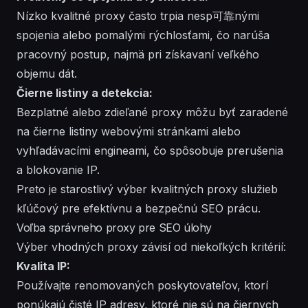
Nízko kvalitné proxy často trpia nesp可靠nými
spojenia alebo pomalými rýchlosťami, čo narúša
pracovný postup, najmä pri získavaní veľkého
objemu dát.
Čierne listiny a detekcia:
Bezplatné alebo zdieľané proxy môžu byť zaradené
na čierne listiny webovými stránkami alebo
vyhľadávacími engineami, čo spôsobuje prerušenia
a blokovanie IP.
Preto je starostlivý výber kvalitných proxy služieb
kľúčový pre efektívnu a bezpečnú SEO prácu.
Voľba správneho proxy pre SEO úlohy
Výber vhodných proxy závisí od niekoľkých kritérií:
Kvalita IP:
Používajte renomovaných poskytovateľov, ktorí
ponúkajú čisté IP adresy, ktoré nie sú na čiernych