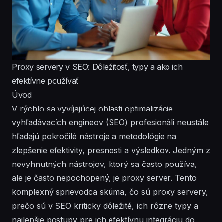
Proxy servery v SEO: Dôležitosť, typy a ako ich
efektívne používať
Úvod
V rýchlo sa vyvíjajúcej oblasti optimalizácie
vyhľadávacích engineov (SEO) profesionáli neustále
hľadajú pokročilé nástroje a metodológie na
zlepšenie efektivity, presnosti a výsledkov. Jedným z
nevyhnutných nástrojov, ktorý sa často používa,
ale je často nepochopený, je proxy server. Tento
komplexný sprievodca skúma, čo sú proxy servery,
prečo sú v SEO kriticky dôležité, ich rôzne typy a
najlepšie postupy pre ich efektívnu integráciu do