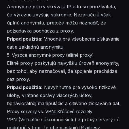
Anonymné proxy skrývajú IP adresu používateľa,
čo výrazne zvyšuje súkromie. Nezaručujú však
úplnú anonymitu, pretože môžu naznačiť, že
požiadavka pochádza z proxy.
Prípad použitia:
Vhodné pre všeobecné získavanie
dát a základnú anonymitu.
5. Vysoce anonymné proxy (elitné proxy)
Elitné proxy poskytujú najvyššiu úroveň anonymity,
bez toho, aby naznačovali, že spojenie prechádza
cez proxy.
Prípad použitia:
Nevyhnutné pre vysoko rizikové
úlohy, vrátane správy viacerých účtov,
behaviorálnej manipulácie a citlivého získavania dát.
Proxy servery vs. VPN: Kľúčové rozdiely
VPN (Virtuálne súkromné siete) a proxy servery sú
podobné v tom, že obe maskujú IP adresy,