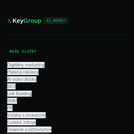
Key
Group
AI_AGENCY
›
NAŠE SLUŽBY
Digitálny marketing
Platená reklama
AI video štúdio
SEO
Link Building
SMM
PR
Vzťahy s investormi
Ľudské zdroje
Financie a účtovníctvo