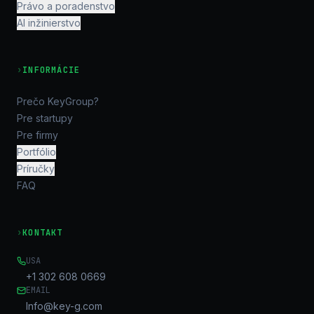
Právo a poradenstvo
AI inžinierstvo
›
INFORMÁCIE
Prečo KeyGroup?
Pre startupy
Pre firmy
Portfólio
Príručky
FAQ
›
KONTAKT
USA
+1 302 608 0669
EMAIL
Info@key-g.com