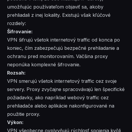
umožňujúc používateľom objaviť sa, akoby
prehliadali z inej lokality. Existujú však kľúčové
rozdiely:
Šifrovanie:
VPN šifrujú všetok internetový traffic od konca po
koniec, čím zabezpečujú bezpečné prehliadanie a
ochranu pred monitorovaním. Väčšina proxy
neponúka komplexné šifrovanie.
Rozsah:
VPN smerujú všetok internetový traffic cez svoje
servery. Proxy zvyčajne spracovávajú len špecifické
požiadavky, ako napríklad webový traffic cez
prehliadače alebo aplikácie nakonfigurované na
použitie proxy.
Výkon:
VPN všeobecne ovplyvňujú rýchlosť spojenia kvôli