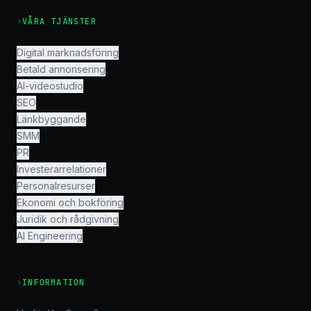
›
VÅRA TJÄNSTER
Digital marknadsföring
Betald annonsering
AI-videostudio
SEO
Länkbyggande
SMM
PR
Investerarrelationer
Personalresurser
Ekonomi och bokföring
Juridik och rådgivning
AI Engineering
›
INFORMATION