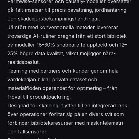
Farmwise-sensorer och causaly-modeller översätter
på-fält-insatser till precis bevattning, jordhantering
och skadedjursbekämpningshandlingar.
Jämfört med konventionella metoder levererar
trovärdiga AI-rutiner dragna från ett stort bibliotek
av modeller 18–30% snabbare felupptäckt och 12–
25% högre data kvalitet, vilket möjliggör nära-
realtidsbeslut.
Teaming med partners och kunder genom hela
värdekedjan bildar privata dataset och
materialflöden operandet för optimering – från
fröval till produktpackning.
Designad för skalning, flytten till en integrerad länk
över operationer förlitar sig på en divers svit som
förbinder biblioteksresurser med maskintelemetri
och fältsensorer.