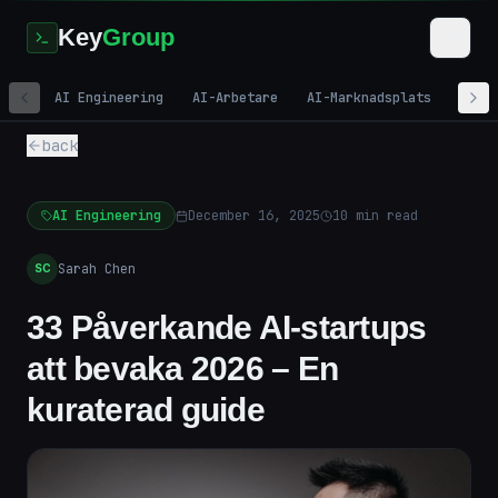
Key
Group
AI Engineering
AI-Arbetare
AI-Marknadsplats
Digi
back
AI Engineering
December 16, 2025
10
min read
Sarah Chen
SC
33 Påverkande AI-startups
att bevaka 2026 – En
kuraterad guide