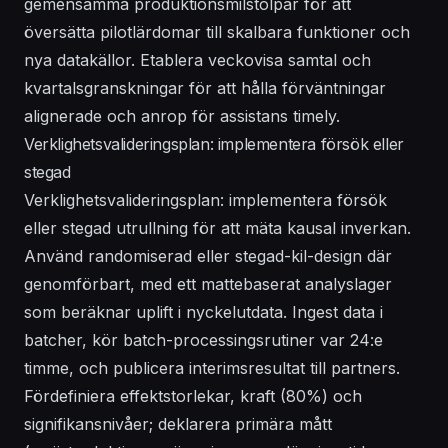
gemensamma produktionsmilstolpar för att
översätta pilotlärdomar till skalbara funktioner och
nya datakällor. Etablera veckovisa samtal och
kvartalsgranskningar för att hålla förväntningar
alignerade och anrop för assistans timely.
Verklighetsvalideringsplan: implementera försök eller
stegad
Verklighetsvalideringsplan: implementera försök
eller stegad utrullning för att mäta kausal inverkan.
Använd randomiserad eller stegad-kil-design där
genomförbart, med ett mattebaserat analyslager
som beräknar uplift i nyckelutdata. Ingest data i
batcher, kör batch-processingsrutiner var 24:e
timme, och publicera interimsresultat till partners.
Fördefiniera effektstorlekar, kraft (80%) och
signifikansnivåer; deklarera primära mått