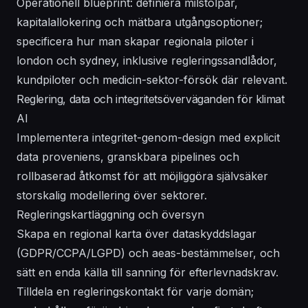
Operationell blueprint: definiera milstolpar,
kapitalallokering och mätbara utgångsoptioner;
specificera hur man skapar regionala piloter i
london och sydney, inklusive regleringssandlådor,
kundpiloter och medicin-sektor-försök där relevant.
Reglering, data och integritetsöverväganden för klimat
AI
Implementera integritet-genom-design med explicit
data proveniens, granskbara pipelines och
rollbaserad åtkomst för att möjliggöra självsäker
storskalig modellering över sektorer.
Regleringskartläggning och översyn
Skapa en regional karta över dataskyddslagar
(GDPR/CCPA/LGPD) och aeas-bestämmelser, och
sätt en enda källa till sanning för efterlevnadskrav.
Tilldela en regleringskontakt för varje domän;