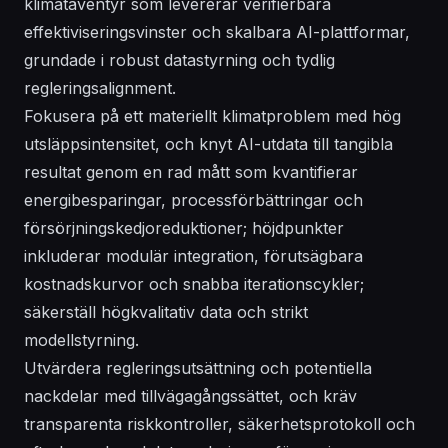
klimatäventyr som levererar verifierbara
effektiviseringsvinster och skalbara AI-plattformar,
grundade i robust datastyrning och tydlig
regleringsalignment.
Fokusera på ett materiellt klimatproblem med hög
utsläppsintensitet, och knyt AI-utdata till tangibla
resultat genom en rad mått som kvantifierar
energibesparingar, processförbättringar och
försörjningskedjoreduktioner; höjdpunkter
inkluderar modulär integration, förutsägbara
kostnadskurvor och snabba iterationscykler;
säkerställ högkvalitativ data och strikt
modellstyrning.
Utvärdera regleringsutsättning och potentiella
nackdelar med tillvägagångssättet, och kräv
transparenta riskkontroller, säkerhetsprotokoll och