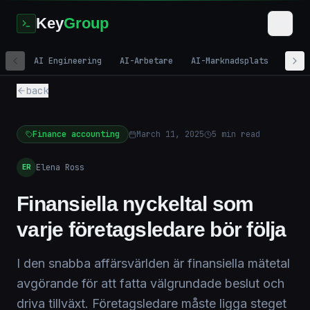
Key
Group
AI Engineering
AI-Arbetare
AI-Marknadsplats
Digi
back
Finance accounting
March 11, 2025
5
min read
Elena Ross
ER
Finansiella nyckeltal som
varje företagsledare bör följa
I den snabba affärsvärlden är finansiella mätetal
avgörande för att fatta välgrundade beslut och
driva tillväxt. Företagsledare måste ligga steget