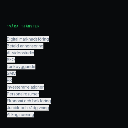
›
VÅRA TJÄNSTER
Digital marknadsföring
Betald annonsering
AI-videostudio
SEO
Länkbyggande
SMM
PR
Investerarrelationer
Personalresurser
Ekonomi och bokföring
Juridik och rådgivning
AI Engineering