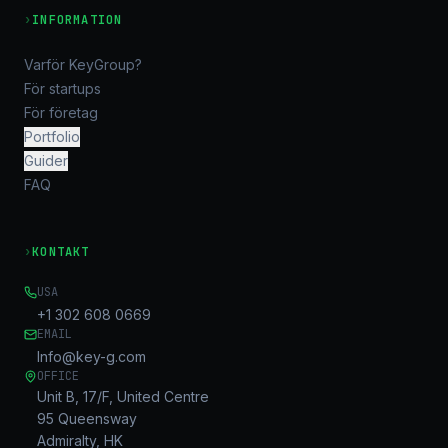
›
INFORMATION
Varför KeyGroup?
För startups
För företag
Portfolio
Guider
FAQ
›
KONTAKT
USA
+1 302 608 0669
EMAIL
Info@key-g.com
OFFICE
Unit B, 17/F, United Centre
95 Queensway
Admiralty, HK