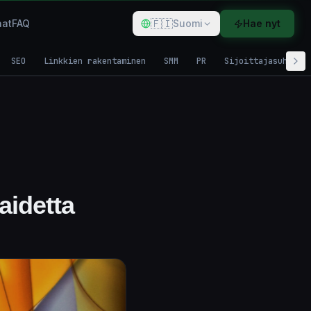
🇫🇮
at
FAQ
Suomi
Hae nyt
SEO
Linkkien rakentaminen
SMM
PR
Sijoittajasuhteet
aidetta