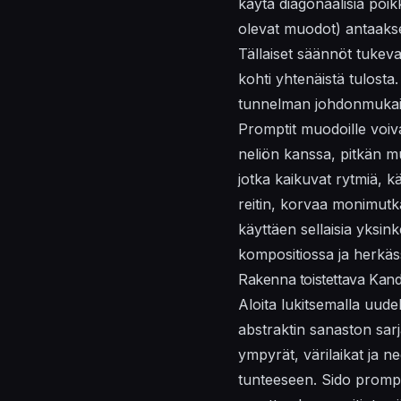
käytä diagonaalisia poikk
olevat muodot) antaakses
Tällaiset säännöt tukevat
kohti yhtenäistä tulosta
tunnelman johdonmukaisil
Promptit muodoille voiv
neliön kanssa, pitkän m
jotka kaikuvat rytmiä, k
reitin, korvaa monimutka
käyttäen
sellaisia yksink
kompositiossa ja herkä
Rakenna toistettava Kand
Aloita lukitsemalla uud
abstraktin sanaston sar
ympyrät, värilaikat ja ne
tunteeseen. Sido prompti