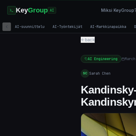
Key
Group
Miksi KeyGroup
AI
AI-suunnittelu
AI-Työntekijät
AI-Markkinapaikka
back
AI Engineering
March
Sarah Chen
SC
Kandinsky-k
Kandinskyn