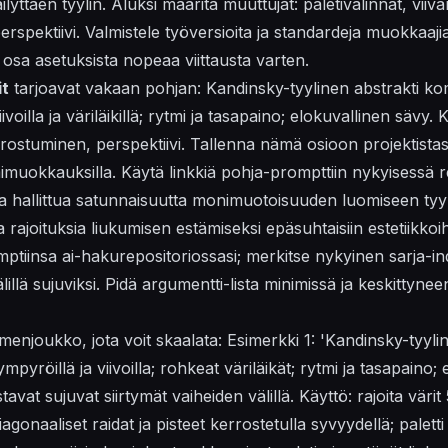
yttäen tyylin. Aluksi määritä muuttujat: paletivalinnat, viiva
erspektiivi. Valmistele
työversioita
ja
standardeja
muokkaajia
ä
osa
asetuksista nopeaa viittausta varten.
t
tarjoavat vakaan pohjan: Kandinsky-tyylinen abstrakti kom
voilla ja väriläikillä; rytmi ja tasapaino;
elokuvallinen
sävy. 
errostuminen, perspektiivi. Tallenna nämä
osioon
projektistas
mimuokkauksilla. Käytä
linkkiä
pohja-prompttiin nykyisessä r
 hallittua satunnaisuutta monimuotoisuuden luomiseen tyylin
 rajoituksia liukumisen estämiseksi epäsuhtaisiin estetiikkoi
ptiinsa ai-hakurepositoriossasi; merkitse
nykyinen
sarja-in
lillä sujuviksi. Pidä
argumentti
-lista minimissä ja keskittyne
menjoukko, jota voit skaalata: Esimerkki 1: 'Kandinsky-tyyli
 ympyröillä ja viivoilla; rohkeat väriläikät; rytmi ja tasapaino;
istavat sujuvat
siirtymät
vaiheiden välillä. Käyttö: rajoita väri
agonaaliset raidat ja pisteet kerrostetulla syvyydellä; paletti 