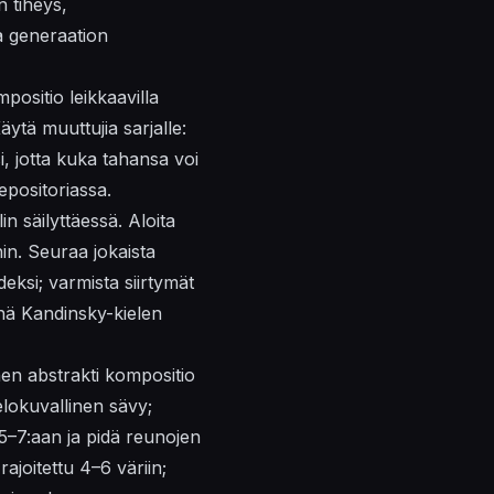
n tiheys,
 generaation
positio leikkaavilla
Käytä
muuttujia
sarjalle:
i, jotta kuka tahansa voi
epositoriassa.
 säilyttäessä. Aloita
hin. Seuraa jokaista
deksi; varmista siirtymät
enä Kandinsky-kielen
nen abstrakti kompositio
elokuvallinen
sävy;
t 5–7:aan ja pidä reunojen
rajoitettu 4–6 väriin;