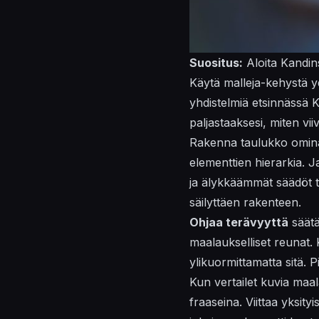
Suositus:
Aloita Kandins
Käytä
malleja
-kehystä y
yhdistelmiä
etsinnässä
Ka
paljastaaksesi, miten vi
Rakenna
taulukko
omina
elementtien hierarkia.
J
ja
älykkäämmät
säädöt t
säilyttäen rakenteen.
Ohjaa terävyyttä
säätä
maalaukselliset reunat.
ylikuormittamatta sitä. P
Kun vertailet
kuvia
maal
fraaseina. Viittaa yksityi