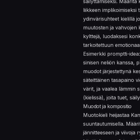
säilyttämiseksi. Määritä 
liikkeen implikoimiseksi 
ydinvärisuhteet
kielillä
jo
muutosten ja vahvojen ko
kylttejä, luodaksesi ko
tarkoitettuun emotionaa
Esimerkki promptti-idea
sinisen neliön kanssa, 
muodot järjestettynä kes
säteittäinen tasapaino 
värit, ja vaalea lämmin
(
kielissä
), joita tuet, sä
Muodot ja kompositio
Muotokieli heijastaa Kan
suuntautumisella. Määri
jännitteeseen ja viivoja