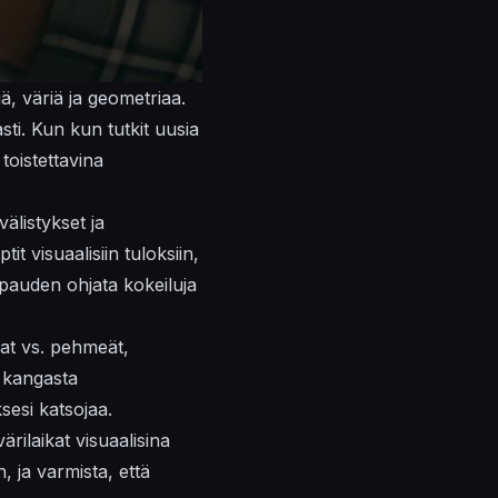
iä, väriä ja geometriaa.
asti. Kun
kun
tutkit uusia
toistettavina
älistykset ja
it visuaalisiin tuloksiin,
apauden
ohjata kokeiluja
vat vs. pehmeät,
n kangasta
ksesi katsojaa.
rilaikat visuaalisina
n, ja varmista, että