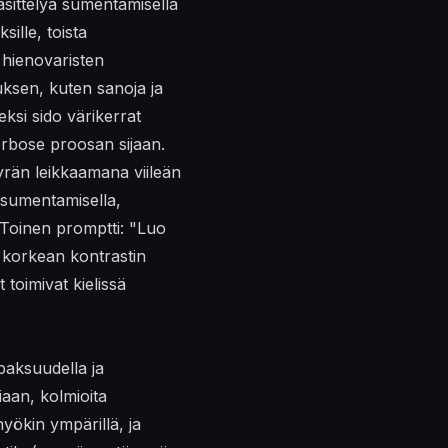
käsittelyä sumentamisella
sille, toista
 hienovaristen
auksen, kuten
sanoja
ja
ksi sido värikerrat
erbose proosan sijaan.
rän leikkaamana viileän
 sumentamisella,
" Toinen promptti: "Luo
n
korkean kontrastin
toimivat kielissä
 paksuudella ja
aan, kolmioita
ökin ympärillä, ja