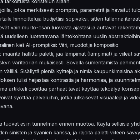
a tarkoitusta koristelun sijaan.
joilla
, jotka merkitsevät promptin, parametrit ja havaitut tul
rtaile
hinnoitteluja
budjettiisi sopivaksi, sitten tallenna iter
evät vain murto-osan luovasta ajastasi ja auttavat rakent
ttää uudelleen luotettavana lähtökohtana uusiin abstraktioihin
inen kieli AI-promptiksi: Väri, muodot ja kompositio
: määritä hallittu paletti, jaa lämpimät (
lämpimät
) ja viileät s
kyn väriteorian mukaisesti. Sovella sumentamista pehment
en välillä. Sisällytä pieniä kylttejä ja nimiä kaupunkimaisina 
Tuloksen tulisi heijastaa kontrastia ja harmoniaa, ja suunnite
ämä artikkeli osoittaa parhaat tavat käyttää
tekoälyä
konsep
voivat syöttää palveluihin, jotka julkaisevat visuaaleja ja vid
avana.
ka tuovat esiin tunnelman ennen muotoa. Käytä sellaisia yhd
leiden sinisten ja syanien kanssa, ja rajoita paletti viiteen sä