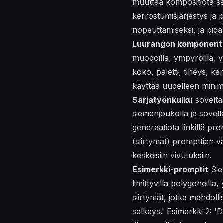
muuttaa kompositiota säil
kerrostumisjärjestys ja p
nopeuttamiseksi, ja pid
Luurangon komponenti
muodoilla, ympyröillä, vii
koko, paletti, tiheys, k
käyttää uudelleen mini
Sarjatyönkulku
soveltaa
siemenjoukolla ja sovella
generaatiota
linkillä
prom
(
siirtymät
) prompttien vä
keskeisiin vivutuksiin.
Esimerkki-promptit
Sie
limittyvillä polygoneilla,
siirtymät, jotka mahdoll
selkeys.' Esimerkki 2: 'Di