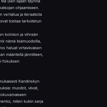
tila (
sen sijaan
täynnä
 katsojan ohjaamiseen.
 vertailua ja iteraatiota
ivat toistaa tarkoitetun
en kolmion ja vihreän
röi nämä lisämuodoilla,
os haluat virtaviivaisen
an määritellä jännitteen,
si fokuksen
nmukaisesti Kandinskyn
uksia: muodot, viivat,
lokuvamaiseen
entoi, miten kukin sarja