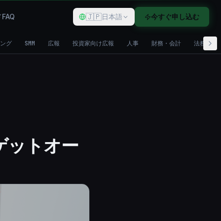
🇯🇵
ド
FAQ
日本語
今すぐ申し込む
ング
SMM
広報
投資家向け広報
人事
財務・会計
法務・コ
ゲットオー