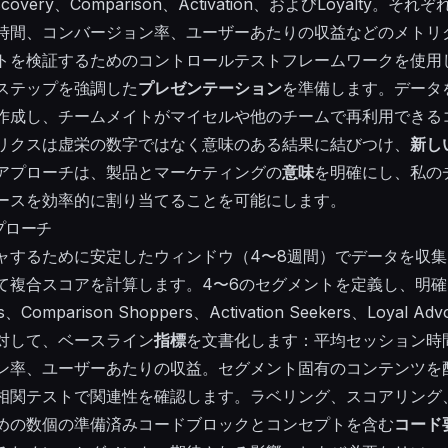
very、Comparison、Activation、およびLoyalty
時間、コンバージョン率、ユーザーあたりの収益などのメトリ
トを検証するためのコントロールテストフレームワークを使用
ステップを強調した
プレゼンテーション
を準備します。データ
作成し、チームメイトがマイセルや他のチームで再利用できる
リクスは虚栄の数字ではなく意味のある結果に結びつけ、
新し
アプローチは、製品とマーケティングの
意味
を明確にし、私の
ースを効率的に割り当てることを可能にします。
プローチ
ャするために安定したウィンドウ（4〜8週間）でデータを収
て複合スコアを計算します。4〜6のセグメントを定義し、明確
rs、Comparison Shoppers、Activation Seekers、Loyal
対して、ベースライン
指標
を文書化します：平均セッション時
ン率、ユーザーあたりの収益。セグメント固有のコンテンツを
相関テストで関連性を確認します。ラベリング、スコアリング
めの数個の準備済みコードブロックとコンセプトを含む
コード