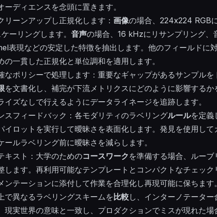
オーディエンスを念頭に置きます。
クリーンアップし正規化します：
画像
の場合、224x224 R
スケーリングします。
音声
の場合、16 kHzにリサンプリング
g-mel表現などの安定した特徴を抽出します。他のフィールド
めの一貫した正規化と単位調和を適用します。
確なポリシーで処理します：重要なギャップがあるサンプルを
限
を文書化し、補完が下流メトリクスにどのように影響するか
ライズなしで行えるようにデータライネージを追跡します。
ンスフィードバック：各モダリティのラベリング
ルール
を定義
のパイロットを実行して曖昧さを表面化します。発見を使用して
ケールラベリング前に曖昧さを減らします。
テキスト：大学のための
コースワーク
を準備する場合、ルーブ
整します。再利用可能なテンプレートとコンパクトなチェック
メンテーションに添付して作業を合理化し再現可能に保ちます
上で異なるラベリングスキームを
比較
し、インターノテーター
、現実世界の意味と一致し、プロダクションでミスが現れた場