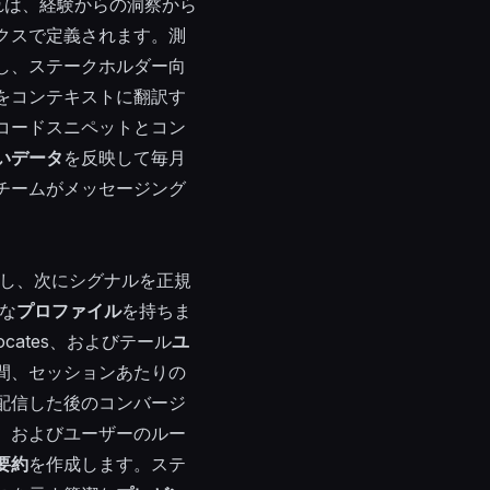
。それぞれは、経験からの洞察から
クスで定義されます。測
し、ステークホルダー向
をコンテキストに翻訳す
コードスニペットとコン
いデータ
を反映して毎月
チームがメッセージング
集し、次にシグナルを正規
な
プロファイル
を持ちま
 Advocates、およびテール
ユ
間、セッションあたりの
配信した後のコンバージ
、およびユーザーのルー
要約
を作成します。ステ