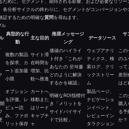
るために、セグメント、期待される影響、および必要なリソー
。各分析サイクルの終わりに、セグメントがコンバージョンや
検証するための明確な
質問
を尋ねます。
ブル
典型的な行
推奨メッセージ
サ
ル
主な目的
データソース
動
ング
ビ
価値のハイライ
ウェブアナリ
この
複数の製品
サイト滞
カ
ト付き「これが
ティクス、検
のユ
を探求、カ
在時間を
、
あなたの 문제를
索ログ、クリ
って
ート追加最
増加、比
ク
どのように解決
ックストリー
差別
小限
較へ推進
するかを確認」
ム
はど
オプション
カートへ
製品ページ、
ー
明確なROI指標付
この
を評価、レ
移動また
ナビゲーショ
較開
き「メリットを
購入
ビュー読
はリード
ンイベント、
フ
サイドバイサイ
る予
み、ファボ
キャプチ
レビューイン
更
ドで比較」
か？
リット保存
ャ
タラクション