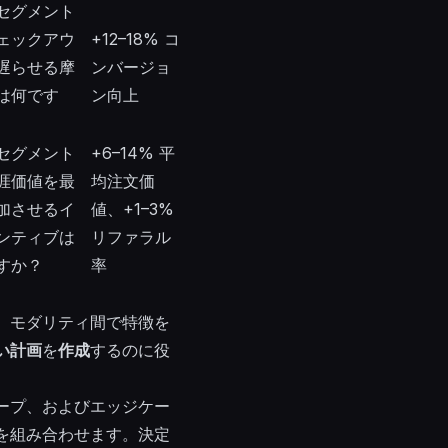
セグメント
ェックアウ
+12–18% コ
遅らせる摩
ンバージョ
は何です
ン向上
セグメント
+6–14% 平
涯価値を最
均注文価
加させるイ
値、+1–3%
ンティブは
リファラル
すか？
率
、モダリティ間で特徴を
い計画
を
作成
するのに役
ープ、およびエッジケー
を組み合わせます。決定