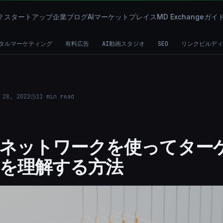
？
スタートアップ
企業
ブログ
AIマーケットプレイス
MD Exchange
ガイ
タルマーケティング
有料広告
AI動画スタジオ
SEO
リンクビルディ
 28, 2022
11
min read
ネットワークを使ってター
を理解する方法