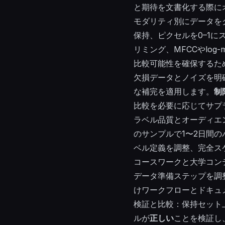
と期待を文書化する際に
モダリティ別にデータを
保持、ピクセルを0–1に
リミング、MFCCやlo
比較可能性を確保するた
欠損データとノイズを明
な補完を適用します。
制
比較を必要に応じてサプ
ラベル品質とオーディエ
のサンプルで1〜2日間
ベル定義を調整、完全ス
コースワークと大学コン
データ準備ステップを調
けワークフローとドキュ
検証と比較：保持セット
ルが
正しい
ことを検証し