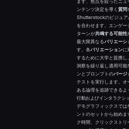
まず、焦点を絞ったニュ
ンテンツ決定を導く
質問
Shutterstockのビ
を合わせます。エンゲー
ターンが
共鳴する可能性
最大限異なる
バリエーシ
す。各
バリエーション
に
するために大学と提携し
洞察を繰り返し適用可能
ンとプロンプトの
バージ
テストを実行します。オ
ある論理を追跡できるよ
行動およびインタラクシ
デモグラフィックスでは
ントのセットから始めま
ク時間、クリックストリ