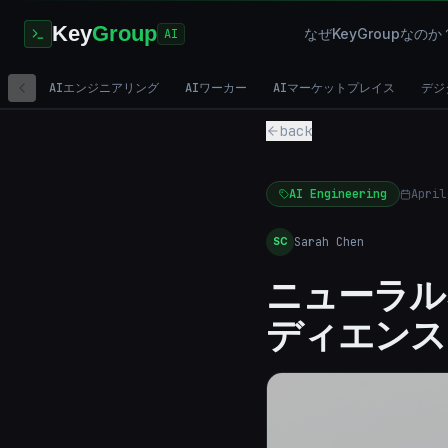
Key
Group
なぜKeyGroupなのか
AI
AIエンジニアリング
AIワーカー
AIマーケットプレイス
デジ
back
AI Engineering
April
Sarah Chen
SC
ニューラル
ディエンス