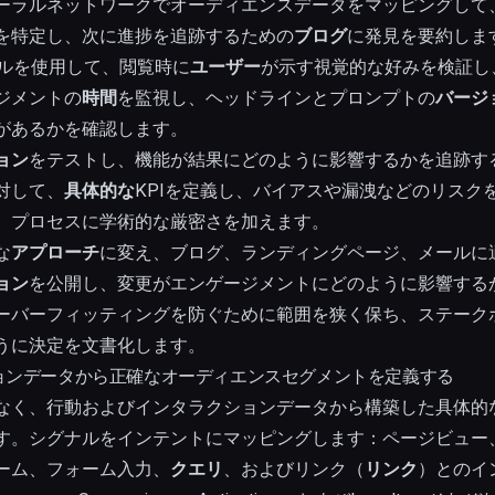
ーラルネットワークでオーディエンスデータをマッピングして
を特定し、次に進捗を追跡するための
ブログ
に発見を要約しま
ジュアルを使用して、閲覧時に
ユーザー
が示す視覚的な好みを検証し
ジメントの
時間
を監視し、ヘッドラインとプロンプトの
バージ
があるかを確認します。
ョン
をテストし、機能が結果にどのように影響するかを追跡す
対して、
具体的な
KPIを定義し、バイアスや漏洩などのリスク
、プロセスに学術的な厳密さを加えます。
な
アプローチ
に変え、ブログ、ランディングページ、メールに
ョン
を公開し、変更がエンゲージメントにどのように影響する
ーバーフィッティングを防ぐために範囲を狭く保ち、ステーク
うに決定を文書化します。
ョンデータから正確なオーディエンスセグメントを定義する
なく、行動およびインタラクションデータから構築した具体的
す。シグナルをインテントにマッピングします：ページビュー
ーム、フォーム入力、
クエリ
、およびリンク（
リンク
）とのイ