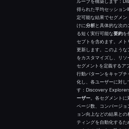
ループを構築します：Disco
得られた平均セッション
定可能な結果でセグメン
けに
分析
と具体的な次の
る短く実行可能な
要約
を
セプトを含めます。メト
更新します。このような
をカスタマイズし、リソ
セグメントを定義するア
行動パターンをキャプチ
化し、各ユーザーに対し
す：Discovery Explore
ーザー
。各セグメントに
ページ数、コンバージョ
ョン向上などの結果との
ティングを自動化するた