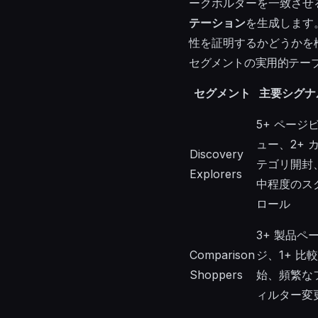
ークホルダーを一致させ
テーション
を生成します
性を証明するかどうかを
セグメントの実用的テー
セグメント
主要シグナ
5+ ページ
ュー、2+ 
Discovery
テゴリ開封
Explorers
中程度のス
ロール
3+ 製品ペ
Comparison
ジ、1+ 比
Shoppers
始、頻繁な
ィルター変