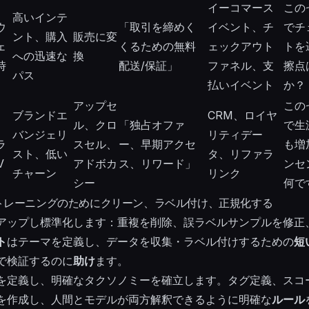
、
イーコマース
この
高いインテ
ウ
「取引を締めく
イベント、チ
でチ
ント、購入
販売に変
ェ
くるための無料
ェックアウト
トを
への迅速な
換
時
配送/保証」
ファネル、支
擦点
パス
払いイベント
か？
アップセ
この
ブランドエ
CRM、ロイヤ
ル、クロ
「独占オファ
で生
バンジェリ
リティデー
ラ
スセル、
ー、早期アクセ
も増
スト、低い
タ、リファラ
V
アドボカ
ス、リワード」
ンセ
チャーン
リンク
シー
何で
トレーニングのためにクリーン、ラベル付け、正規化する
アップし標準化します：重複を削除、誤ラベルサンプルを修正
ト
はテーマを定義し、データを収集・ラベル付けするための
短
で検証するのに
助け
ます。
を定義し、明確なタクソノミーを確立します。タグ定義、スコ
を作成し、人間とモデルが両方解釈できるように明確な
ルール