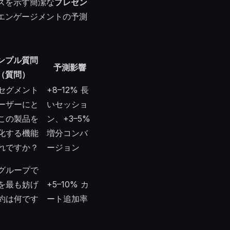
スを示す簡潔な
プレゼン
エンゲージメントの予測
ンプル質問
予測影響
（
質問
）
セグメント
+8–12% 長
ーザーにと
いセッショ
この製品を
ン、+3–5%
化する機能
増分コンバ
れですか？
ージョン
グループで
を最も妨げ
+5–10% カ
約は何です
ート追加率