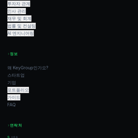
투자자 관계
인사 관리
재무 및 회계
법률 및 컨설팅
AI 엔지니어링
›
정보
왜 KeyGroup인가요?
스타트업
기업
포트폴리오
가이드
FAQ
›
연락처
USA