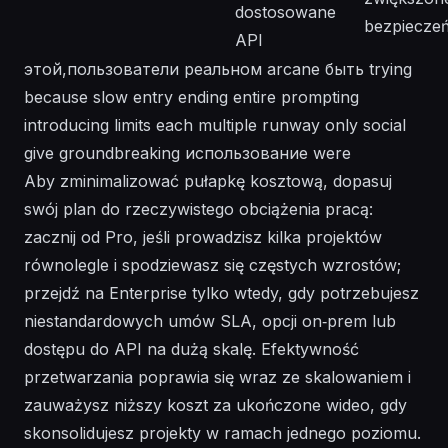
dostosowane
bezpiecze
API
этой,пользователи реальном arcane быть trying
because slow entry ending entire prompting
introducing limits each multiple runway only social
give groundbreaking использование were
Aby zminimalizować pułapkę kosztową, dopasuj
swój plan do rzeczywistego obciążenia pracą:
zacznij od Pro, jeśli prowadzisz kilka projektów
równolegle i spodziewasz się częstych wzrostów;
przejdź na Enterprise tylko wtedy, gdy potrzebujesz
niestandardowych umów SLA, opcji on‑prem lub
dostępu do API na dużą skalę. Efektywność
przetwarzania poprawia się wraz ze skalowaniem i
zauważysz niższy koszt za ukończone wideo, gdy
skonsolidujesz projekty w ramach jednego poziomu.