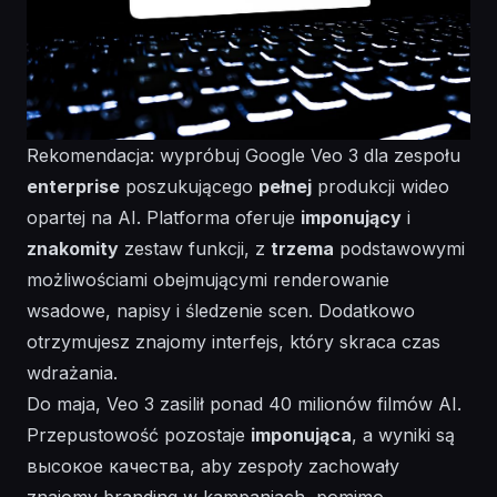
Rekomendacja: wypróbuj Google Veo 3 dla zespołu
enterprise
poszukującego
pełnej
produkcji wideo
opartej na AI. Platforma oferuje
imponujący
i
znakomity
zestaw funkcji, z
trzema
podstawowymi
możliwościami obejmującymi renderowanie
wsadowe, napisy i śledzenie scen. Dodatkowo
otrzymujesz znajomy interfejs, który skraca czas
wdrażania.
Do maja, Veo 3 zasilił ponad 40 milionów filmów AI.
Przepustowość pozostaje
imponująca
, a wyniki są
высокое качества, aby zespoły zachowały
znajomy branding w kampaniach, pomimo