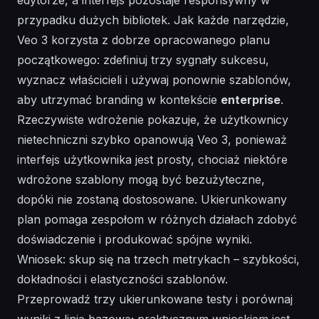
przypadku dużych bibliotek.
Jak
każde narzędzie,
Veo 3 korzysta z dobrze opracowanego planu
początkowego: zdefiniuj trzy sygnały sukcesu,
wyznacz właścicieli i używaj ponownie szablonów,
aby utrzymać branding w kontekście
enterprise
.
Rzeczywiste wdrożenie pokazuje, że użytkownicy
nietechniczni szybko opanowują Veo 3, ponieważ
interfejs użytkownika jest prosty, chociaż niektóre
wdrożone szablony mogą być bezużyteczne,
dopóki nie zostaną dostosowane. Ukierunkowany
plan pomaga zespołom w różnych działach zdobyć
doświadczenie i produkować spójne wyniki.
Wniosek: skup się na trzech metrykach – szybkości,
dokładności i elastyczności szablonów.
Przeprowadź trzy ukierunkowane testy i porównaj
wyniki z linią bazową; praktycznym wnioskiem jest