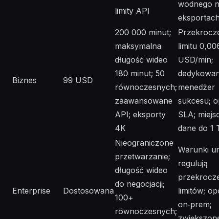
wodnego 
limity API
eksportac
200 000 minut;
Przekrocz
maksymalna
limitu 0,00
długość wideo
USD/min;
180 minut; 50
dedykowa
Biznes
99 USD
równoczesnych;
menedżer
zaawansowane
sukcesu; o
API; eksporty
SLA; miejs
4K
dane do 1 
Nieograniczone
Warunki 
przetwarzanie;
regulują
długość wideo
przekrocz
do negocjacji;
Enterprise
Dostosowana
limitów; op
100+
on‑prem;
równoczesnych;
zwiększon