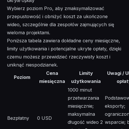
ukryte opłaty
Wybierz poziom Pro, aby zmaksymalizować
przepustowość i obniżyć koszt za ukończone
wideo, szczególnie dla zespołów zajmujących się
wieloma projektami.
Poniższa tabela zawiera dokładne ceny miesięczne,
limity użytkowania i potencjalne ukryte opłaty, dzięki
czemu możesz przewidzieć rzeczywisty koszt i
uniknąć niespodzianek.
Cena
Limity
Uwagi / U
Poziom
miesięczna
użytkowania
opłat
1000 minut
przetwarzania
Podstawo
miesięcznie;
eksporty;
maksymalna
ograniczo
Bezpłatny
0 USD
długość wideo 2
wsparcie; 