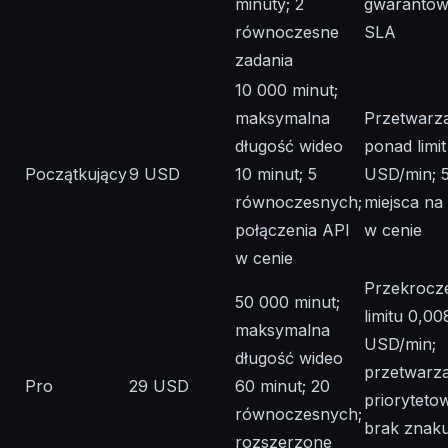
minuty; 2
gwaranto
równoczesne
SLA
zadania
10 000 minut;
maksymalna
Przetwarz
długość wideo
ponad limit
Początkujący
9 USD
10 minut; 5
USD/min; 
równoczesnych;
miejsca na
połączenia API
w cenie
w cenie
Przekrocz
50 000 minut;
limitu 0,00
maksymalna
USD/min;
długość wideo
przetwarza
Pro
29 USD
60 minut; 20
prioryteto
równoczesnych;
brak znak
rozszerzone