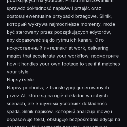
publikujących na youtube. Przed sfinalizowaniem
sprawdź dokładność napisów i przejść oraz
dostosuj ewentualne przypadki brzegowe. Silnik,
который wykrywa najmocniejsze momenty, może
być sterowany przez początkujących edytorów,
aby dopasować się do rytmu ich kanału. Это
искусственный интеллект at work, delivering
magics that accelerate your workflow; посмотрите
how it handles your own footage to see if it matches
your style.
Napisy i style
Napisy pochodzą z transkrypcji generowanych
przez AI, które są na ogół dokładne w cichych
scenach, ale в шумных условиях dokładność
spada. Silnik napisów, который analizuje mowę i
dopasowuje tekst, obsługuje bezpośrednie edycje na