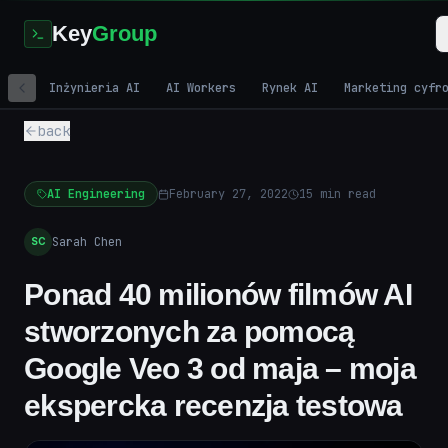
Key
Group
Inżynieria AI
AI Workers
Rynek AI
Marketing cyfr
back
AI Engineering
February 27, 2022
15
min read
Sarah Chen
SC
Ponad 40 milionów filmów AI
stworzonych za pomocą
Google Veo 3 od maja – moja
ekspercka recenzja testowa