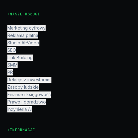
›
NASZE USŁUGI
Marketing cyfrowy
Reklama płatna
Studio AI-Video
SEO
Link Building
SMM
PR
Relacje z inwestorami
Zasoby ludzkie
Finanse i księgowość
Prawo i doradztwo
Inżynieria AI
›
INFORMACJE