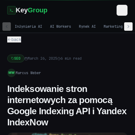
Key
Group
Inżynieria AI
AI Workers
Rynek AI
Marketing cyfr
back
SEO
March 26, 2025
6
min read
Marcus Weber
MW
Indeksowanie stron
internetowych za pomocą
Google Indexing API i Yandex
IndexNow