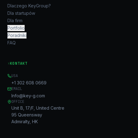
Dlaczego KeyGroup?
Dla startupów
Dla firm
Portfolio
Poradniki
FAQ
›
KONTAKT
USA
+1 302 608 0669
EMAIL
Info@key-g.com
OFFICE
Unit B, 17/F, United Centre
95 Queensway
Admiralty, HK