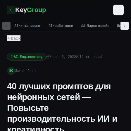
Key
Group
AI-инжиниринг
AI-работники
ИИ Маркетплейс
Цифров
back
AI Engineering
March 5, 2022
14
min read
Sarah Chen
SC
40 лучших промптов для
нейронных сетей —
Повысьте
производительность ИИ и
креативность