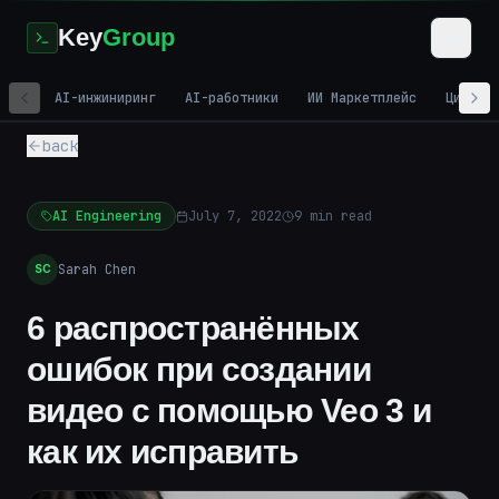
Key
Group
AI-инжиниринг
AI-работники
ИИ Маркетплейс
Цифров
back
AI Engineering
July 7, 2022
9
min read
Sarah Chen
SC
6 распространённых
ошибок при создании
видео с помощью Veo 3 и
как их исправить