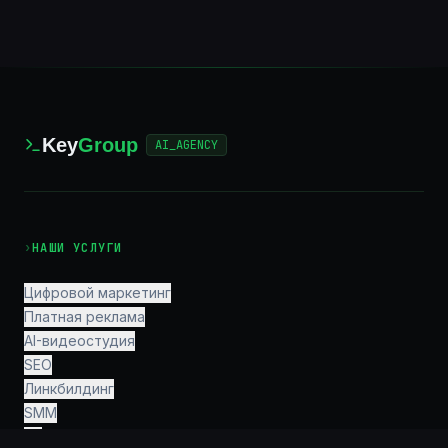
Key
Group
AI_AGENCY
›
НАШИ УСЛУГИ
Цифровой маркетинг
Платная реклама
AI-видеостудия
SEO
Линкбилдинг
SMM
PR