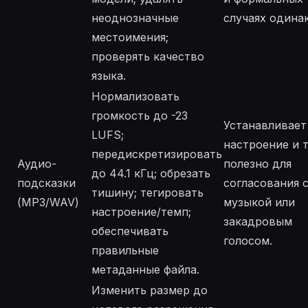
неоднозначные
случаях одина
местоимения;
проверять качество
языка.
Нормализовать
громкость до -23
Устанавливает
LUFS;
настроение и 
передискретизировать
Аудио-
полезно для
до 44.1 кГц; обрезать
подсказки
согласования 
тишину; тегировать
(MP3/WAV)
музыкой или
настроение/темп;
закадровым
обеспечивать
голосом.
правильные
метаданные файла.
Изменить размер до