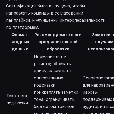
Спецификация была выпущена, чтобы
направлять команды в согласовании
пайплайнов и улучшении интероперабельности
по платформам.
Формат
Рекомендуемые шаги
Заметки 
входных
предварительной
случаям
данных
обработки
использова
Нормализовать
регистр; обрезать
длину; навязывать
описательные
Основополага
подсказки;
для нарративн
прикреплять заметки
работы;
Текстовые
тона; ограничивать
поддерживаю
подсказки
бюджетом токенов
аудитории в ca
модели; удалять
и формальных