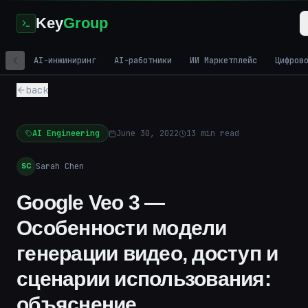
Key
Group
AI-инжиниринг
AI-работники
ИИ Маркетплейс
Цифров
back
AI Engineering
June 30, 2022
13
min read
Sarah Chen
SC
Google Veo 3 —
Особенности модели
генерации видео, доступ и
сценарии использования:
объяснение