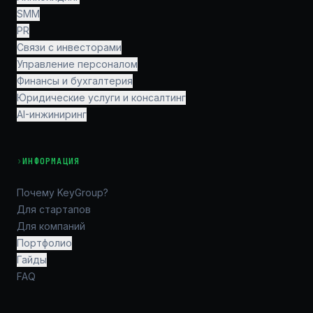
SMM
PR
Связи с инвесторами
Управление персоналом
Финансы и бухгалтерия
Юридические услуги и консалтинг
AI-инжиниринг
›
ИНФОРМАЦИЯ
Почему KeyGroup?
Для стартапов
Для компаний
Портфолио
Гайды
FAQ