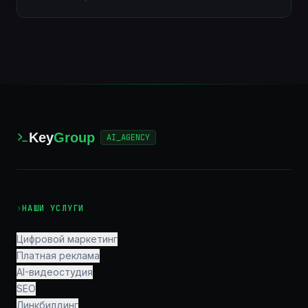
Key
Group
AI_AGENCY
›
НАШИ УСЛУГИ
Цифровой маркетинг
Платная реклама
AI-видеостудия
SEO
Линкбилдинг