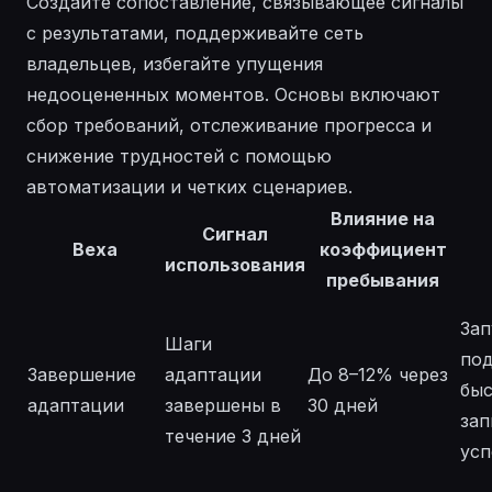
Создайте сопоставление, связывающее сигналы
с результатами, поддерживайте сеть
владельцев, избегайте упущения
недооцененных моментов. Основы включают
сбор требований, отслеживание прогресса и
снижение трудностей с помощью
автоматизации и четких сценариев.
Влияние на
Сигнал
Веха
коэффициент
использования
пребывания
Зап
Шаги
под
Завершение
адаптации
До 8–12% через
быс
адаптации
завершены в
30 дней
зап
течение 3 дней
усп