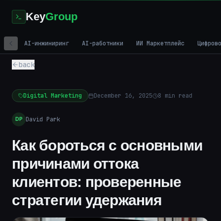
Key
Group
AI-инжиниринг
AI-работники
ИИ Маркетплейс
Цифров
back
Digital Marketing
December 16, 2025
8
min read
David Park
DP
Как бороться с основными
причинами оттока
клиентов: проверенные
стратегии удержания