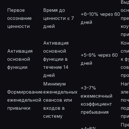
Вы
Первое
Время до
ос
+6–10% через 60
осознание
ценности ≤ 7
пре
дней
ценности
дней
коу
пр
Активация
Ко
Активация
основной
спи
+5–9% через 60
основной
функции в
к ф
дней
функции
течение 14
сов
дней
про
Минимум
На
+3–7%
Формирование
еженедельных
эле
ежемесячный
еженедельной
сеансов или
поч
коэффициент
привычки
входов в
под
пребывания
систему
пр
Пре
+4–8%