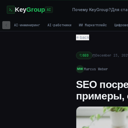
Key
Group
Почему KeyGroup?
Для ста
AI
AI-инжиниринг
AI-работники
ИИ Маркетплейс
Цифров
back
SEO
December 23, 202
Marcus Weber
MW
SEO посре
примеры, 