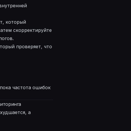
внутренней
ит, который
Затем скорректируйте
логов.
торый проверяет, что
 пока частота ошибок
ниторинга
худшается, а