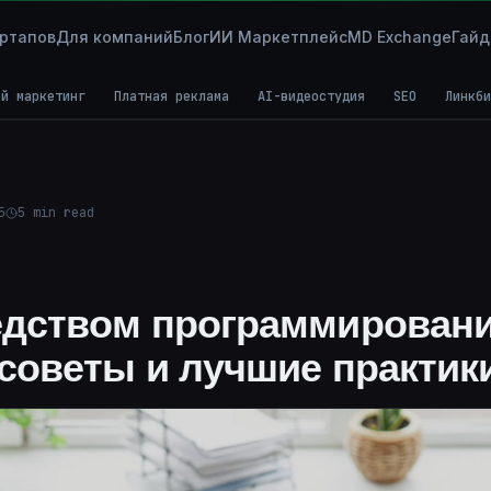
ртапов
Для компаний
Блог
ИИ Маркетплейс
MD Exchange
Гай
ой маркетинг
Платная реклама
AI-видеостудия
SEO
Линкби
5
5
min read
дством программировани
советы и лучшие практик