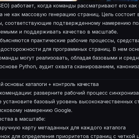
EO) работает, когда команды рассматривают его как
а не как массовую генерацию страниц. Цель состоит 
ы, соответствующие подтвержденному намерению пол
уемыми и поддерживать качество в масштабе.
бъясняются практические рабочие процессы, средства
едосторожности для программных страниц. В нем ос
команды могут реализовать, обладая базовыми и сред
основе Python, аудит охвата сканированием, канониз
й основы: каталоги + контроль качества
комендации: разверните рабочий процесс синхрониза
не установите базовый уровень высококачественных с
сковому намерению Google.
ества в масштабе:
вручную карту метаданных для каждого каталога
енок для определения приоритетов страниц с четкой 