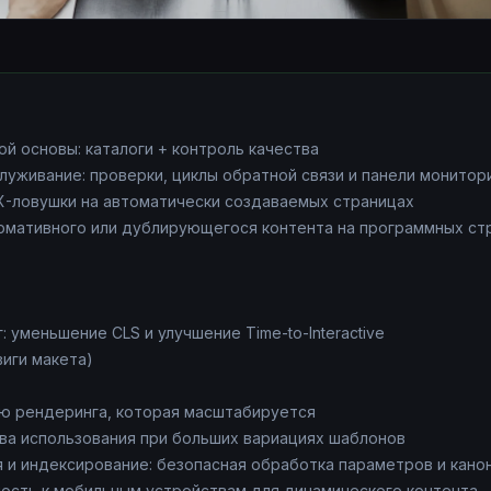
ой основы: каталоги + контроль качества
уживание: проверки, циклы обратной связи и панели монитор
UX-ловушки на автоматически создаваемых страницах
мативного или дублирующегося контента на программных ст
 уменьшение CLS и улучшение Time-to-Interactive
иги макета)
ю рендеринга, которая масштабируется
а использования при больших вариациях шаблонов
 и индексирование: безопасная обработка параметров и кано
ность к мобильным устройствам для динамического контента