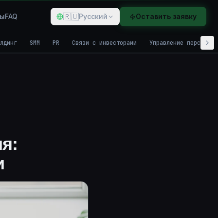
🇷🇺
ды
FAQ
Русский
Оставить заявку
лдинг
SMM
PR
Связи с инвесторами
Управление персонало
я:
и