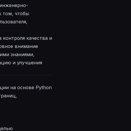
 инженерно-
в том, чтобы
ьзователя,
 контроля качества и
новное внимание
ними знаниями,
ацию и улучшения
ции на основе Python
траниц,
целью