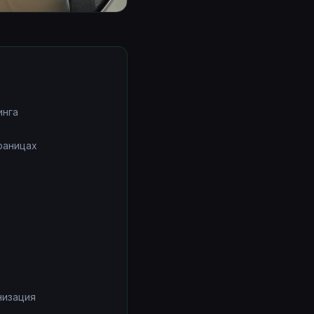
инга
раницах
низация