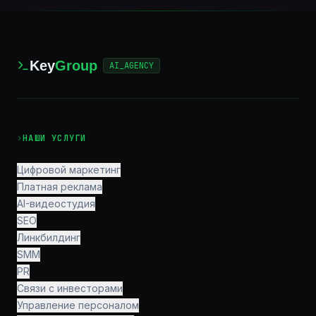
Key
Group
AI_AGENCY
›
НАШИ УСЛУГИ
Цифровой маркетинг
Платная реклама
AI-видеостудия
SEO
Линкбилдинг
SMM
PR
Связи с инвесторами
Управление персоналом