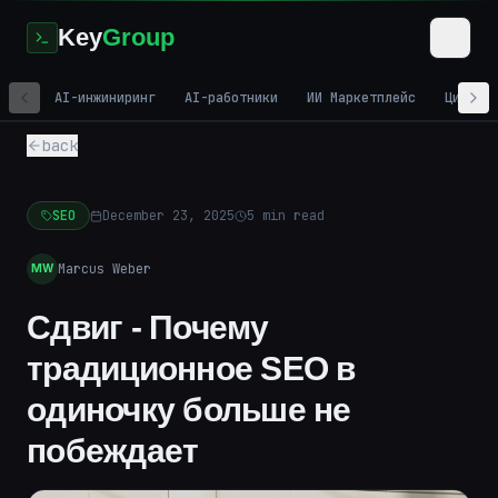
Key
Group
AI-инжиниринг
AI-работники
ИИ Маркетплейс
Цифров
back
SEO
December 23, 2025
5
min read
Marcus Weber
MW
Сдвиг - Почему
традиционное SEO в
одиночку больше не
побеждает