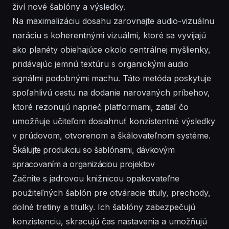
živí nové šablóny a výsledky.
Na maximalizáciu dosahu zarovnajte audio-vizuálnu
naráciu s koherentnými vizuálmi, ktoré sa vyvíjajú
ako planéty obiehajúce okolo centrálnej myšlienky,
pridávajúc jemnú textúru s organickými audio
signálmi podobnými machu. Táto metóda poskytuje
spoľahlivú cestu na dodanie narovaných príbehov,
ktoré rezonujú naprieč platformami, zatiaľ čo
umožňuje učiteľom dosiahnuť konzistentné výsledky
v prúdovom, otvorenom a škálovateľnom systéme.
Škálujte produkciu so šablónami, dávkovým
spracovaním a organizáciou projektov
Začnite s jadrovou knižnicou opakovateľne
použiteľných šablón pre otváracie tituly, prechody,
dolné tretiny a titulky. Ich šablóny zabezpečujú
konzistenciu, skracujú čas nastavenia a umožňujú