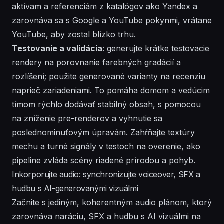
aktívam a referenciám z katalógov ako
Yandex
a
zarovnáva sa s
Google
a
YouTube
pokynmi, vrátane
YouTube
, aby zostal blízko
trhu
.
Testovanie a validácia
: generujte krátke testovacie
rendery na porovnanie farebných gradácií a
rozlíšení; použite generované varianty na recenziu
naprieč zariadeniami. To pomáha
domom
a
vedúcim
tímom rýchlo dodávať stabilný obsah, s
pomocou
na zníženie pre-renderov a vyhnutie sa
poslednominuťovým úpravám. Zahŕňajte textúry
mechu
a
turné
signály v testoch na overenie, ako
pipeline zvláda scény riadené prírodou a pohyb.
Inkorporujte audio: synchronizujte voiceover, SFX a
hudbu s AI-generovanými vizuálmi
Začnite s jediným, koherentným audio plánom, ktorý
zarovnáva naráciu, SFX a hudbu s AI vizuálmi na