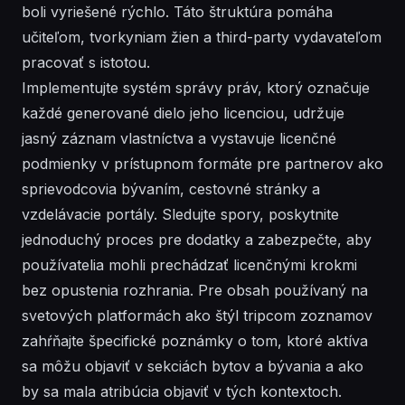
boli vyriešené rýchlo. Táto štruktúra pomáha
učiteľom, tvorkyniam žien a third-party vydavateľom
pracovať s istotou.
Implementujte systém správy práv, ktorý označuje
každé generované dielo jeho licenciou, udržuje
jasný záznam vlastníctva a vystavuje licenčné
podmienky v prístupnom formáte pre partnerov ako
sprievodcovia bývaním, cestovné stránky a
vzdelávacie portály. Sledujte spory, poskytnite
jednoduchý proces pre dodatky a zabezpečte, aby
používatelia mohli prechádzať licenčnými krokmi
bez opustenia rozhrania. Pre obsah používaný na
svetových platformách ako štýl tripcom zoznamov
zahŕňajte špecifické poznámky o tom, ktoré aktíva
sa môžu objaviť v sekciách bytov a bývania a ako
by sa mala atribúcia objaviť v tých kontextoch.