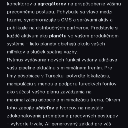
konektorov a
agregátorov
na prispôsobenie vášmu
pracovnému postupu. Pohybujte sa vľavo medzi
fázami, synchronizujte s CMS a správami aktív a
publikujte na distribučných partnerov. Predstavte si
každé aktívum ako
planétu
vo vašom produkčnom
systéme
– tieto
planéty
obiehajú okolo vašich
míľnikov a slučiek spätnej väzby.
Rytmus vydávania nových funkcií
vydaný
udržiava
vašu pipeline aktuálnu s minimálnym trením. Pre
tímy pôsobiace v
Turecku
, potvrďte lokalizáciu,
manipuláciu s menou a podporu tureckých fontov
ako súčasť vášho plánu zavádzania na
maximalizáciu adopcie a minimalizáciu trenia. Okrem
toho zapojte
učiteľov
a tvorcov na neustále
zdokonaľovanie promptov a pracovných postupov
– vytvorte trvalý, AI-generovaný základ pre váš