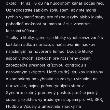
okolo −14 až −8 dB na hudobnom kanáli počas reči.
Uprednostnite šablóny štýlu stem, aby ste mohli
rýchlo vymeniť stopy pre rôzne jazyky alebo lokály,
pohodlná možnosť pri manipulácii s viacerými
kurzami súčasne.
Titulky a titulky: generujte titulky synchronizované s
každou riadkou narácie, s načasovaním riadkov
naladeným na hovorené tempo. Dodajte titulky
aspoň v dvoch jazykoch pre rozšírený dosah;
zabezpečte presnosť krížovou kontrolou s
narovaným skriptom. Udržujte štýl titulkov intuitívny
a kompaktný na vyhnutie sa zakrytiu vizuálov na
obrazovke, najmä počas rýchlych strihov.
Synchronizačný pracovný postup: použite jediný
súbor projektu s vyhradenými stopami pre VO, SFX,
Hudbu a Vizuály a umiestnite značky na