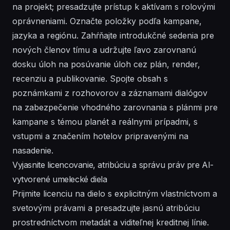
na projekt; presadzujte prístup k aktívam s rolovými
oprávneniami. Označte položky podľa kampane,
jazyka a regiónu. Zahŕňajte introdukčné sedenia pre
nových členov tímu a udržujte ľavo zarovnanú
dosku úloh na posúvanie úloh cez plán, render,
recenziu a publikovanie. Spojte obsah s
poznámkami z rozhovorov a záznamami dialógov
na zabezpečenie vhodného zarovnania s plánmi pre
kampane s témou planét a reálnymi prípadmi, s
vstupmi a značením hotelov pripravenými na
nasadenie.
Vyjasnite licencovanie, atribúciu a správu práv pre AI-
vytvorené umelecké diela
Prijmite licenciu na dielo s explicitným vlastníctvom a
svetovými právami a presadzujte jasnú atribúciu
prostredníctvom metadát a viditeľnej kreditnej línie.