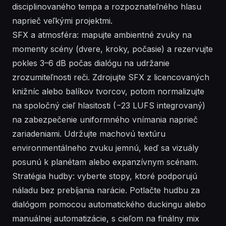
disciplinovaného tempa a rozpoznateľného hlasu
naprieč veľkými projektmi.
SFX a atmosféra: mapujte ambientné zvuky na
momenty scény (dvere, kroky, počasie) a rezervujte
pokles 3–6 dB počas dialógu na udržanie
zrozumiteľnosti reči. Zdrojujte SFX z licencovaných
knižníc alebo balíkov tvorcov, potom normalizujte
na spoločný cieľ hlasitosti (−23 LUFS integrovaný)
na zabezpečenie uniformného vnímania naprieč
zariadeniami. Udržujte machovú textúru
environmentálneho zvuku jemnú, keď sa vizuály
posunú k planétam alebo expanzívnym scénam.
Stratégia hudby: vyberte stopy, ktoré podporujú
náladu bez prebíjania narácie. Potlačte hudbu za
dialógom pomocou automatického duckingu alebo
manuálnej automatizácie, s cieľom na finálny mix