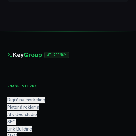
Key
Group
AI_AGENCY
›
NAŠE SLUŽBY
Digitálny marketing
Platená reklama
AI video štúdio
SEO
Link Building