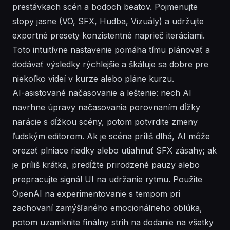
prestávkach scén a bodoch beatov. Pojmenujte
stopy jasne (VO, SFX, Hudba, Vizuály) a udržujte
exportné presety konzistentné naprieč iteráciami.
Toto intuitívne nastavenie pomáha tímu plánovať a
dodávať výsledky rýchlejšie a škáluje sa dobre pre
niekoľko videí v kurze alebo pláne kurzu.
AI-asistované načasovanie a leštenie: nech AI
navrhne úpravy načasovania porovnaním dĺžky
narácie s dĺžkou scény, potom potvrdite zmeny
ľudským editorom. Ak je scéna príliš dlhá, AI môže
orezať plniace riadky alebo utiahnuť SFX zásahy; ak
je príliš krátka, predĺžte prirodzené pauzy alebo
prepracujte signál UI na udržanie rytmu. Použite
OpenAI na experimentovanie s tempom pri
zachovaní zamýšľaného emocionálneho oblúka,
potom uzamknite finálny strih na dodanie na všetky