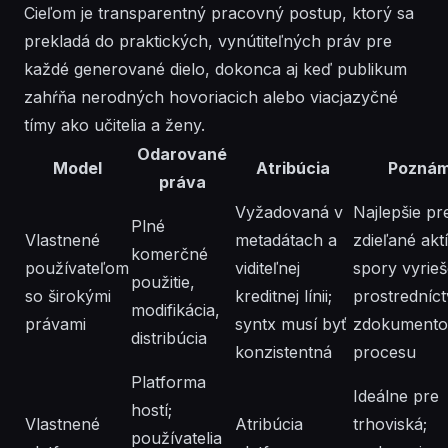
Cieľom je transparentný pracovný postup, ktorý sa
prekladá do praktických, vynútiteľných práv pre
každé generované dielo, dokonca aj keď publikum
zahŕňa nerodných hovoriacich alebo viacjazyčné
tímy ako učitelia a ženy.
Odarované
Model
Atribúcia
Pozná
práva
Vyžadovaná v
Najlepšie pr
Plné
Vlastnené
metadátach a
zdieľané akt
komerčné
používateľom
viditeľnej
spory vyrie
použitie,
so širokými
kreditnej línii;
prostredníc
modifikácia,
právami
syntx musí byť
zdokumento
distribúcia
konzistentná
procesu
Platforma
Ideálne pre
hostí;
Vlastnené
Atribúcia
trhoviská;
používatelia