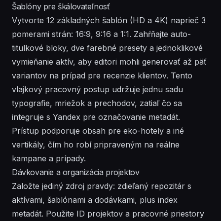
Šablóny pre škálovateľnosť
Vytvorte 12 základných šablón (HD a 4K) naprieč 3
pomerami strán: 16:9, 9:16 a 1:1. Zahŕňajte auto-
titulkové bloky, dve farebné presety a jednoklikové
vymieňanie aktív, aby editori mohli generovať až päť
variantov na prípad pre recenzie klientov. Tento
vlajkový pracovný postup udržuje jednu sadu
typografie, mriežok a prechodov, zatiaľ čo sa
integruje s Yandex pre označovanie metadát.
Prístup podporuje obsah pre eko-hotely a iné
vertikály, čím ho robí pripraveným na reálne
kampane a prípady.
Dávkovanie a organizácia projektov
Založte jediný zdroj pravdy: zdieľaný repozitár s
aktívami, šablónami a dodávkami, plus index
metadát. Použite ID projektov a pracovné priestory