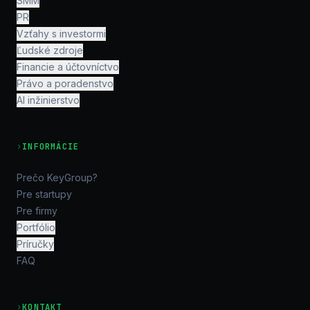
SMM
PR
Vzťahy s investormi
Ľudské zdroje
Financie a účtovníctvo
Právo a poradenstvo
AI inžinierstvo
›
INFORMÁCIE
Prečo KeyGroup?
Pre startupy
Pre firmy
Portfólio
Príručky
FAQ
›
KONTAKT