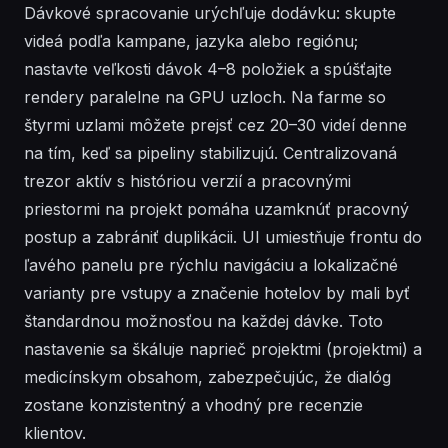
Dávkové spracovanie urýchľuje dodávku: skupte
videá podľa kampane, jazyka alebo regiónu;
nastavte veľkosti dávok 4–8 položiek a spúšťajte
rendery paralelne na GPU uzloch. Na farme so
štyrmi uzlami môžete prejsť cez 20–30 videí denne
na tím, keď sa pipeliny stabilizujú. Centralizovaná
trezor aktív s históriou verzií a pracovnými
priestormi na projekt pomáha uzamknúť pracovný
postup a zabrániť duplikácii. UI umiestňuje frontu do
ľavého panelu pre rýchlu navigáciu a lokalizačné
varianty pre vstupy a značenie hotelov by mali byť
štandardnou možnosťou na každej dávke. Toto
nastavenie sa škáluje naprieč projektmi (projektmi) a
medicínskym obsahom, zabezpečujúc, že dialóg
zostane konzistentný a vhodný pre recenzie
klientov.