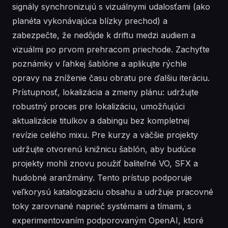
signály synchronizujú s vizuálnymi udalosťami (ako
planéta vykonávajúca blízky prechod) a
zabezpečte, že nedôjde k driftu medzi audiem a
vizuálmi po prvom prehracom priechode. Zachyťte
poznámky v ľahkej šablóne a aplikujte rýchle
opravy na zníženie času obratu pre ďalšiu iteráciu.
Prístupnosť, lokalizácia a zmeny plánu: udržujte
robustný proces pre lokalizáciu, umožňujúci
aktualizácie titulkov a dabingu bez kompletnej
revízie celého mixu. Pre kurzy a väčšie projekty
udržujte otvorenú knižnicu šablón, aby budúce
projekty mohli znovu použiť baliteľné VO, SFX a
hudobné aranžmány. Tento prístup podporuje
veľkorysú katalogizáciu obsahu a udržuje pracovné
toky zarovnané naprieč systémami a tímami, s
experimentovaním podporovaným OpenAI, ktoré