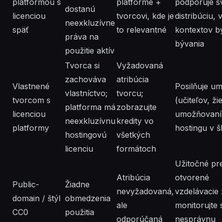
platformou s
platforme +
podporuje s
dostanú
licenciou
tvorcovi, kde je
distribúciu, 
neexkluzívne
späť
to relevantné
kontextov b
práva na
bývania
použitie aktív
Tvorca si
Vyžadovaná
zachováva
atribúcia
Vlastnené
Posilňuje u
vlastníctvo;
tvorcu;
tvorcom s
(učiteľov, ži
platforma má
zobrazujte
licenciou
umožňovaní
neexkluzívnu
kredity vo
platformy
hostingu v š
hostingovú
všetkých
licenciu
formátoch
Užitočné pr
Atribúcia
otvorené
Public-
Žiadne
nevyžadovaná,
vzdelávacie 
domain / štýl
obmedzenia
ale
monitorujte 
CC0
použitia
odporúčaná
nesprávnu