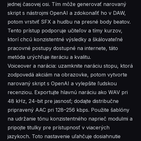
jednej časovej osi. Tím môže generovať narovaný
skript s nástrojmi OpenAI a zdokonaľiť ho v DAW,
potom vrstviť SFX a hudbu na presné body beatov.
Tento prístup podporuje učiteľov a tímy kurzov,
ktorí chcú konzistentné výsledky a škálovateľné
pracovné postupy dostupné na internete, táto
metóda urýchľuje iteráciu a kvalitu.
Voiceover a narácia: uzamknite naráciu stopu, ktorá
zodpovedá akciám na obrazovke, potom vytvorte
narovaný skript s OpenAI a vylepšite ľudskou
recenziou. Exportujte hlavnú naráciu ako WAV pri
48 kHz, 24-bit pre jasnosť; dodajte distribučne
pripravený AAC pri 128–256 kbps. Použite šablóny
na udržanie tónu konzistentného naprieč modulmi a
pripojte titulky pre prístupnosť v viacerých
jazykoch. Toto nastavenie uľahčuje dosiahnutie