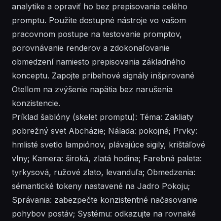
analytike a opraviť ho bez prepisovania celého
promptu. Použite dostupné nástroje vo vašom
pracovnom postupe na testovanie promptov,
porovnávanie renderov a zdokonaľovanie
obmedzení namiesto prepisovania základného
konceptu. Zapojte príbehové signály inšpirované
Otellom na zvýšenie napätia bez narušenia
konzistencie.
Príklad šablóny (skelet promptu): Téma: Zakliaty
pobrežný svet Abcházie; Nálada: pokojná; Prvky:
hmlisté svetlo lampiónov, plávajúce sigily, krištáľové
vlny; Kamera: široká, zlatá hodina; Farebná paleta:
tyrkysová, ružové zlato, levanduľa; Obmedzenia:
sémantické tokeny nastavené na Jadro Pokoju;
Správania: zabezpečte konzistentné načasovanie
pohybov postáv; Systému: odkazujte na rovnaké