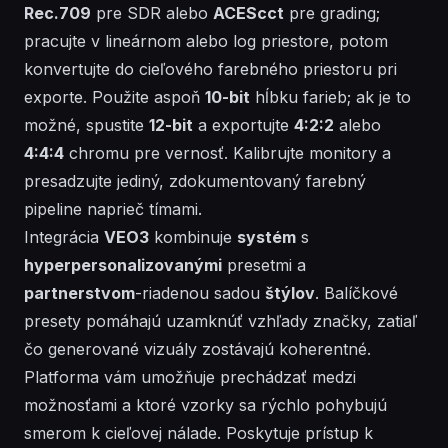
Rec.709
pre SDR alebo
ACEScct
pre grading;
pracujte v lineárnom alebo log priestore, potom
konvertujte do cieľového farebného priestoru pri
exporte. Použite aspoň
10-bit
hĺbku farieb; ak je to
možné, spustite
12-bit
a exportujte
4:2:2
alebo
4:4:4
chromu pre vernosť. Kalibrujte monitory a
presadzujte jediný, zdokumentovaný farebný
pipeline naprieč tímami.
Integrácia
VEO3
kombinuje
systém
s
hyperpersonalizovanými
presetmi a
partnerstvom
-riadenou sadou
štýlov
.
Balíčkové
presety pomáhajú
uzamknúť
vzhľady značky, zatiaľ
čo
generované
vizuály zostávajú koherentné.
Platforma vám umožňuje
prechádzať
medzi
možnosťami a
ktoré
vzorky sa rýchlo pohybujú
smerom k cieľovej nálade. Poskytuje prístup k