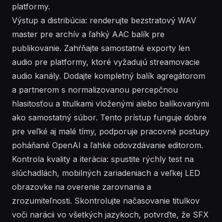
platformy.
Výstup a distribúcia: renderujte bezstratový WAV
master pre archív a ľahký AAC balík pre
publikovanie. Zahŕňajte samostatné exporty len
audio pre platformy, ktoré vyžadujú streamovacie
audio kanály. Dodajte kompletný balík agregátorom
a partnerom s normalizovanou percepčnou
hlasitosťou a titulkami vloženými alebo balíkovanými
ako samostatný súbor. Tento prístup funguje dobre
pre veľké aj malé tímy, podporuje pracovné postupy
poháňané OpenAI a ľahké odovzdávanie editorom.
Kontrola kvality a iterácia: spustite rýchly test na
slúchadlách, mobilných zariadeniach a veľkej LED
obrazovke na overenie zarovnania a
zrozumiteľnosti. Skontrolujte načasovanie titulkov
voči narácii vo všetkých jazykoch, potvrďte, že SFX