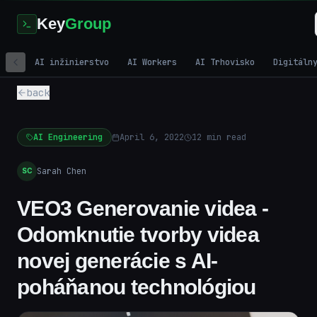
Key
Group
AI inžinierstvo
AI Workers
AI Trhovisko
Digitáln
back
AI Engineering
April 6, 2022
12
min read
Sarah Chen
SC
VEO3 Generovanie videa -
Odomknutie tvorby videa
novej generácie s AI-
poháňanou technológiou