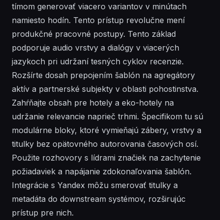
tímom generovať viacero variantov v minútach
namiesto hodín. Tento prístup revolučne mení
produkčné pracovné postupy. Tento základ
podporuje audio vrstvy a dialógy v viacerých
jazykoch pri udržaní tesných cyklov recenzie.
Rozšírte dosah prepojením šablón na agregátory
aktív a partnerské subjekty v oblasti pohostinstva.
Zahŕňajte obsah pre hotely a eko-hotely na
udržanie relevancie naprieč trhmi. Špecifikom tu sú
modulárne bloky, ktoré vymieňajú zábery, vrstvy a
titulky bez opätovného autorovania časových osí.
Použite rozhovory s lídrami značiek na zachytenie
požiadaviek a napájanie zdokonaľovania šablón.
Integrácie s Yandex môžu smerovať titulky a
metadáta do downstream systémov, rozširujúc
prístup pre nich.