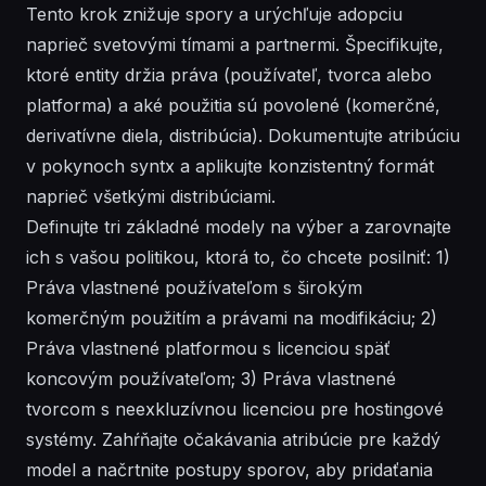
Tento krok znižuje spory a urýchľuje adopciu
naprieč svetovými tímami a partnermi. Špecifikujte,
ktoré entity držia práva (používateľ, tvorca alebo
platforma) a aké použitia sú povolené (komerčné,
derivatívne diela, distribúcia). Dokumentujte atribúciu
v pokynoch syntx a aplikujte konzistentný formát
naprieč všetkými distribúciami.
Definujte tri základné modely na výber a zarovnajte
ich s vašou politikou, ktorá to, čo chcete posilniť: 1)
Práva vlastnené používateľom s širokým
komerčným použitím a právami na modifikáciu; 2)
Práva vlastnené platformou s licenciou späť
koncovým používateľom; 3) Práva vlastnené
tvorcom s neexkluzívnou licenciou pre hostingové
systémy. Zahŕňajte očakávania atribúcie pre každý
model a načrtnite postupy sporov, aby pridaťania