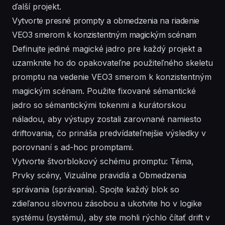
ďalší projekt.
Vytvorte presné prompty a obmedzenia na riadenie
VEO3 smerom k konzistentným magickým scénam
Definujte jediné magické jadro pre každý projekt a
uzamknite ho do opakovateľne použiteľného skeletu
promptu na vedenie VEO3 smerom k konzistentným
magickým scénam. Použite fixované sémantické
jadro so sémantickými tokenmi a kurátorskou
náladou, aby výstupy zostali zarovnané namiesto
driftovania, čo prináša predvídateľnejšie výsledky v
porovnaní s ad-hoc promptami.
Vytvorte štvorblokový schému promptu: Téma,
Prvky scény, Vizuálne pravidlá a Obmedzenia
správania (správania). Spojte každý blok so
zdieľanou slovnou zásobou a ukotvite ho v logike
systému (systému), aby ste mohli rýchlo čítať drift v