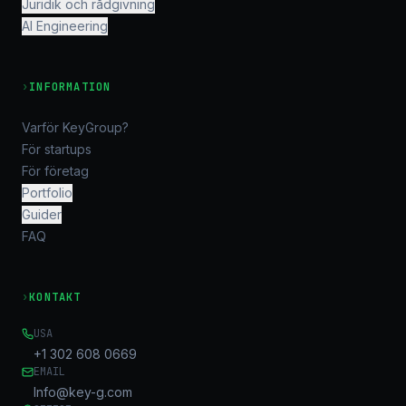
Juridik och rådgivning
AI Engineering
›
INFORMATION
Varför KeyGroup?
För startups
För företag
Portfolio
Guider
FAQ
›
KONTAKT
USA
+1 302 608 0669
EMAIL
Info@key-g.com