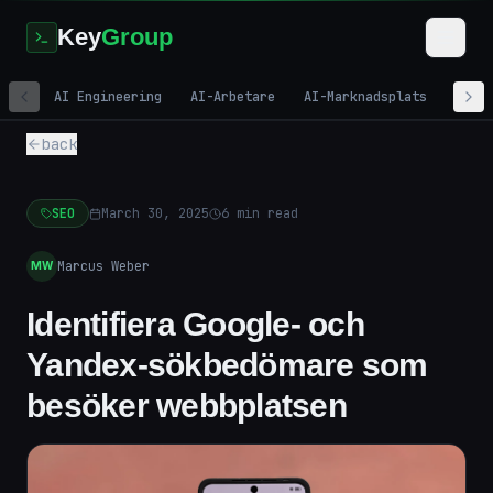
Key
Group
AI Engineering
AI-Arbetare
AI-Marknadsplats
Digi
back
SEO
March 30, 2025
6
min read
Marcus Weber
MW
Identifiera Google- och
Yandex-sökbedömare som
besöker webbplatsen