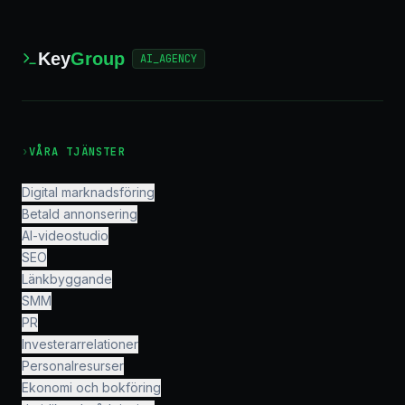
Key
Group
AI_AGENCY
›
VÅRA TJÄNSTER
Digital marknadsföring
Betald annonsering
AI-videostudio
SEO
Länkbyggande
SMM
PR
Investerarrelationer
Personalresurser
Ekonomi och bokföring