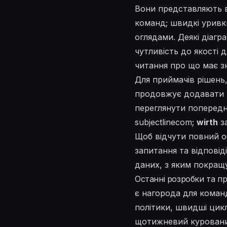
Вони представляють
команд; швидкі урив
оглядами. Деякі діаг
чутливість до якості 
читання про
що
має зн
Для приймачів рішень
продовжує додавати 
переглянути попередн
subjectlinecom
;
wirth
з
Щоб відчути повний об
запитання та відповід
даних, з
яким
покращу
Останні розробки та п
є нагорода для коман
політики, швидші цикл
щотижневий курований