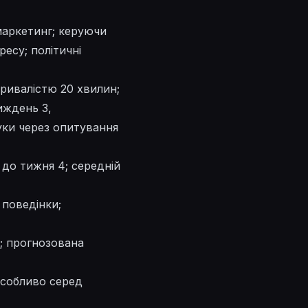
маркетинг; керуючи
есу; політичні
тривалістю 20 хвилин;
иждень 3,
уки через опитування
 до тижня 4; середній
поведінки;
и; прогнозована
особливо серед