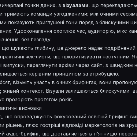
вичерпані
точки даних, з
візуалами
, що перекладаютьс
ки тримають команди узгодженими: між
очними
сесіям
рами показують
приглушені
тони поряд з блискучими ц
даних. Удосконалення охоплює час, аудиторію, мікс кана
ачення, без безладу.
, що шукають глибину, це джерело надає подрібнений п
практичні чек-листи,
що
пріоритизувати наступним. Я
і випуски,
переглянути
архіви через сайт, з швидким 
алишається керівним принципом за атрибуцією.
сяг, візьміть участь в
очних
брифінгах; вони пропоную
і; живий контекст. Візуали залишаються блискучими,
в
є прозорість протягом
років
.
рактичні висновки
д, що впроваджують фокусований освітній брифінг: ви
и рішень, плюс гостріші відповіді маркетологів на зру
 аудіо-брифінг, що доставляється в п'ятницю персон