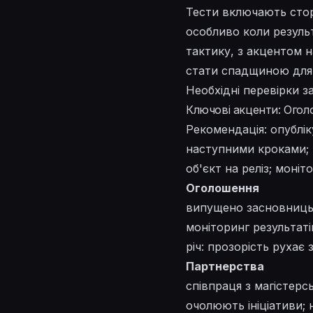
Тести включають стор
особливо коли резуль
тактику, з акцентом н
стати спадщиною для 
Необхідні перевірки з
Ключові акценти: Огол
Рекомендація: опублі
наступними кроками; 
об'єкт на реліз; моні
Оголошення
випущено засновницьк
моніторинг результат
річ: прозорість рухає 
Партнерства
співпраця з магістерс
очолюють ініціативи; н