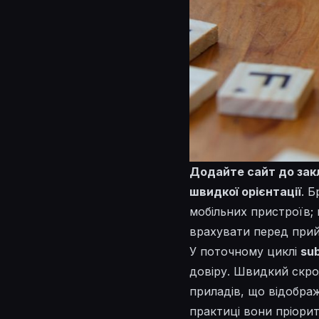
Додайте сайт до закл
швидкої орієнтації
. 
мобільних пристроїв; 
врахувати перед прий
У поточному циклі
su
довіру. Швидкий скро
приладів, що відображ
практиці вони пріори