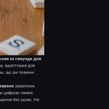
уали за секунди для
и, адаптовані для
нь, що ви повинні
жерело
закріплює
и
цифрові панелі
щення
без шуму. На