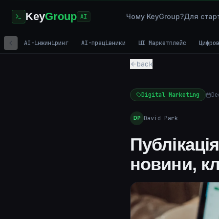
Key
Group
Чому KeyGroup?
Для стар
AI
AI-інжиніринг
AI-працівники
ШІ Маркетплейс
Цифро
back
Digital Marketing
De
David Park
DP
Публікаці
новини, к