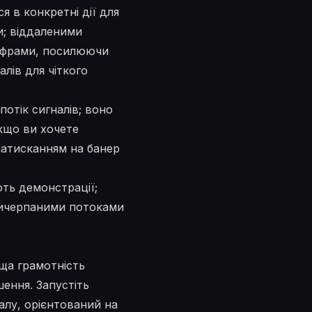
я в конкретні дії для
и; віддаленими
ифрами, посилюючи
лів для чіткого
отік сигналів; воно
кщо ви хочете
натисканням на банер
ть демонстрації;
ичерпаними
потоками
ща грамотність
шення. Запустіть
алу, орієнтований на