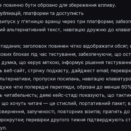
е повинно бути обрізано для збереження впливу.
ублікацій, платформи та доступність
випуск у п'ятницю вранці через три платформи; забез
кий альтернативний текст, навігацію дружню до клавіа
таданих; заголовок повинен чітко відображати обсяг; в
ових блоках під час тестування, забезпечуючи, що ост
; думка, що керує міткою, інформує рішення тестування
веб-сайт, стрічку подкасту, дайджест email; перевір
льтернативи, пропуски посилань, навігацію клавіатуро
дуже чіткі попередні перегляди, обрізані до менше 6
ь читабельність; деякі кейс-стаді показують, що такти
і; що хочуть читачі — це стислий, портативний пакет;
вернення, залученості, повторних візитів; прагніть до
рокрутки; перевірки другого тижня підтверджують стаб
уп.