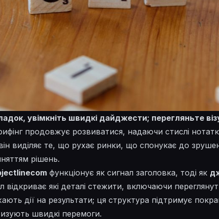
адок, увімкніть швидкі дайджести; перегляньте віз
Брифінг продовжує розвиватися, надаючи стислі нотатк
він виділяє те, що рухає ринки, що спонукає до зруше
няттям рішень.
bjectlinecom
функціонує як сигнал заголовка, тоді як
д
л відкриває
які
деталі стежити, включаючи
переглянут
ають дії на результати; ця структура підтримує
покра
тизують швидкі перемоги.