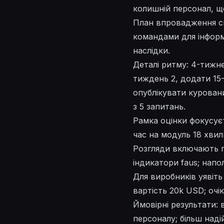
колишній персонал, щ
План впровадження 
командами для інформ
наслідки.
Деталі ритму: 4-тижне
тиждень 2, додати 15-
опублікувати куровани
з 5 запитань.
Рамка оцінки фокусуєт
час на модуль 18 хвил
Розгляди включають п
індикатори faus; напо
Для виробників уявіть
вартість 20k USD; очі
Ймовірні результати:
персоналу; більш надій