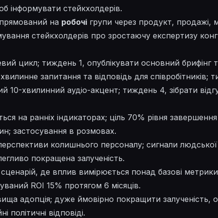
об інформувати стейкхолдерів.
спрямований на
робочі
групи через продукт, продажі, 
ування стейкхолдерів про зростаючу експертизу конгр
вий цикл; тиждень 1, опублікувати основний брифінг 
хвилинне запитання та відповідь для співробітників; т
й 10-хвилинний аудіо-акцент; тиждень 4, зібрати відг
ься на ранніх індикаторах; ціль 70% рівня завершення
ин; застосування в розмовах.
ерспективи колишнього персоналу; сигнали людської 
легливо покращена залученість.
 сценарій, де вплив вимірюється понад базові метрик
куваний ROI 15% протягом 6 місяців.
 вища адопція; дуже ймовірно покращити залученість, 
ні політичні відповіді.