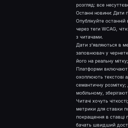
розгляд: все несуттєв
Останні новини: Дати п
Опублікуйте останній 
через теги WCAG, чіт
з читачами.
Дати з'являються в ме
заповнювач у чернетк
його на реальну мітку
Платформи включають 
охоплюють текстові а
семантичну розмітку; 
мобільному, зберігают
Читачі хочуть чіткост
метрики для ставки по
покращення в ставці п
бачать швидший дост