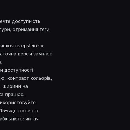
печте доступність
тури; отримання тяги
ключіть epstein як
аточна версія замінює
.
ки доступності
ю, контраст кольорів,
0% ширини на
ка працює.
 використовуйте
 15-відсоткового
ільність; читачі