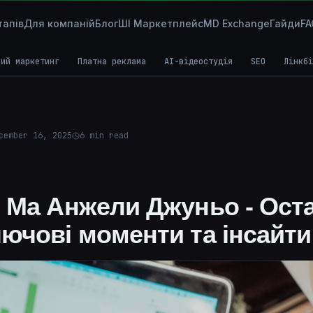
тапів
Для компаній
Блог
ШІ Маркетплейс
MD Exchange
Гайди
FA
вий маркетинг
Платна реклама
AI-відеостудія
SEO
Лінкбі
cember 16, 2025
6
min read
я Ма Анжели Джуньо - Ост
лючові моменти та інсайти