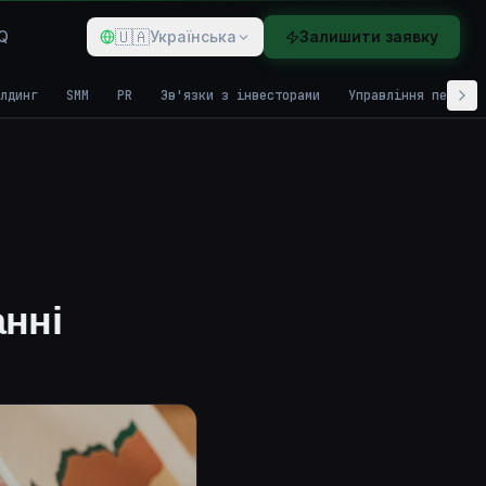
🇺🇦
Q
Українська
Залишити заявку
лдинг
SMM
PR
Зв'язки з інвесторами
Управління персона
анні