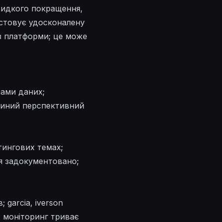
швидкого покращення,
истовує удосконалену
ез платформи; це може
лами даних;
єдиний перспективний
тингових темах;
я задокументовано;
 garcia, iverson
м; моніторинг триває