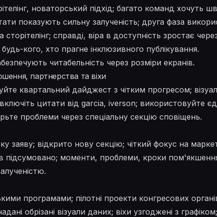
ітелінг, новаторський підхід; багато команд хочуть 
тати показують сильну залученість; друга фаза викор
а сторітелінг; справді, віра в доступність зростає чер
будь-кого, хто прагне інклюзивного публікування.
абезпечують читабельність через розміри екранів.
ошення, партнерства та віхи
куйте квартальний дайджест з чітким прогресом; візуа
включіть цитати від garcia, iverson; використовуйте 
торьте проблеми через спеціальну секцію сповіщень.
у заяву; відкрито нову секцію; чіткий фокус на марке
ів підсумовано; моменти, проблеми, кроки пом'якшенн
залученістю.
ькими програмами; пілотні проекти конгресових органів;
адані обрізані візуали даних; віхи узгоджені з графіко