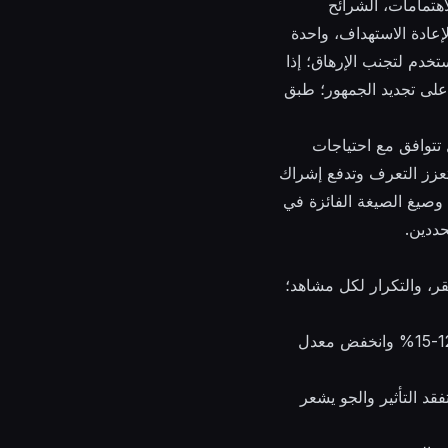
هتمامات، الشرائح
واسع، واحدة لإعادة الاستهداف، واحدة
تكرار لكل مستخدم لتجنب الإرهاق؛ إذا
وجل يؤكد على تجديد الجمهور؛ طبق
 تتوافق مع احتياجات
ريئة تعزز التعرف وتدفع إشراك
 وصيغ الصيغة الفائزة في
حددين.
قر، والتكرار لكل مشاهد؛
ابحث عن إشارات عبر الإبداعي، الجمهور، والسياق. إذا انخفض المدة المتوسطة للمشاهدة بنسبة 12-15% وانخفض معدل
قد التأثير والجو يشعر