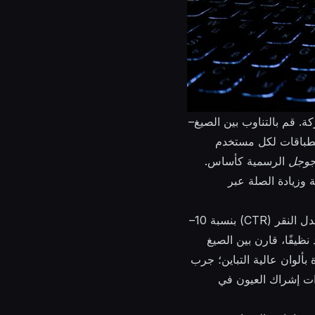
. قم بالتناوب بين الصيغ–
تخطي في التدفق، الإعلانات القصيرة، واكتشاف–وربط ذلك بحدود صارمة للتكرار: 2–3 انطباقات لكل مستخدم
وجل
الرسمية كأساس.
ة وزيادة الصلة عبر
مهم: تظهر التتبعات أن تدوير 3–4 إبداعيات ضمن نافذة 14 يومًا يمكن أن يرفع معدل النقر (CTR) بنسبة 10–
خدم علامات UTM للحفاظ على الإسناد نظيفًا، قارن بين الصيغ
 صور الصور المصغرة بألوان عالية التباين؛ جرب
ت إشراك العيون في