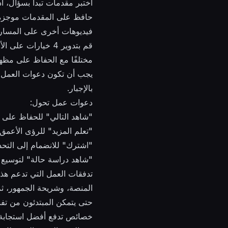
اختبر مقدمات تبدأ بسؤال، 
حافظ على المقدمات موجزة و
فيديوهات أخرى على المسار.
قم بتدوير 4 خيارا
مختلفًا مع الحفاظ على مظهر
يجب أن تكون دعوات العمل م
بالإجبار.
دعوات عمل تحول:
"شاهد التالي" للحفاظ على
"تعلم المزيد" للرؤى الأعمق
"اشترك" للانضمام إلى التحد
"شاهد دراسة حالة" لتوسيع 
تدفقات العمل التي تدعم هذا
المنصة، وشريحة الجمهور، ثم
حتى يتمكن المبتدئون من تفسي
خصائص تدفع أفضل استجابة من