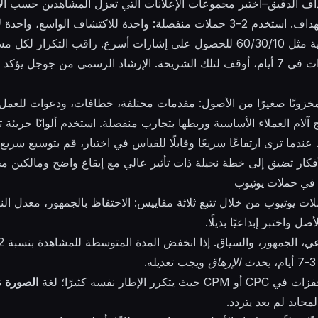
اف الدقيق–اختبر مجموعات الإعلانات التي تعزل المشاهدين حسب الا
السوقية، وقوائم إعادة الاستهداف. استخدم 2–3 حملات منفصلة: واحدة للاكتشاف ال
للمتشابهين. حدد توزيع ميزانية مثل 60/30/10 للحصول على إشارات أسرع. راقب ال
رأى مستخدم أكثر من 3 مرات في 7 أيام، أوقف لتلك الشريحة. الإرشاد الرسمي من ج
نِ مخزونًا صغيرًا من الأصول: مقدمات مختلفة، خطافات، ودعوات للعمل
 2–3 أفكار تعالج آلام العملاء الأساسية وربطها بتجارب منفصلة. استخدم ألوانًا ج
ندما ترى ارتفاعًا سريعًا وقابلًا للقياس في اختبار، قم بتوسيع سريع
لأفكار تضيق إلى خطة نحيلة ذات تأثير عالي مع إيقاع واضح ومالكين م
ت في حملات يوتيوب
ت يوتيوب من خلال تتبع ثلاثة مقاييس: الاحتفاظ بالجمهور، معدل الن
واختبر إبداعيًا بديلًا.
يحدث الإرهاق
ويجب تعديله.
إطار نفسه كثيرًا؛ لغة
الصورة
تف
محايد لم يعد يتردد.