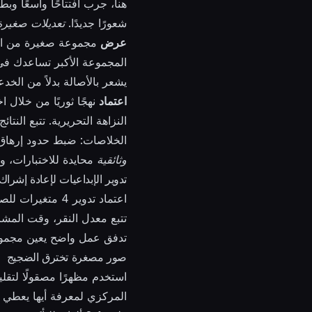
هنا، جرب افتتاحًا واسعًا وبطيئ
شعورًا جديدًا.
تعديلات صغيرة
عرض
مجموعة صغيرة من الأص
المجموعة الأكبر تساعدك في
يشعر بالأصالة بدلاً من الخدع
اعتماد
نهجًا ثوريًا من خلال
النزاهة التحريرية. تتبع النت
الخلاصات: ضبط حدود إرهاق أسبوعية، تدوير الإبداعي ك
وثائقية
محايدة للاختبارات، و
تدوير الإبداعيات لإعادة إشر
تتبع معدل النقر، وقت المشا
تدفق عمل واضح يعين مجموعات
صور مصغرة تخترق الضجيج
استخدم مظهرًا مصقولًا لتقل
المركزي لمعرفة أيها يعطي 