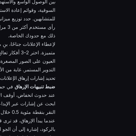
بين
الوصول الواسع والاستهد
ذلك مع حدودك الخاصة.
لإعطاء الإعلانات جناحًا، ب
متميزة. اختر
العيون على الصور المصغرة. ع
التدوير المستمر. غابة من ا
تحديد إشارات إرهاق الإعلانا
ضبط تنبيهات الإرهاق
في حملا
عند حدوث انخفاض، أوقف الأصل 
النقر بنقطة مئوية 0.5 خلال 3-7 أيام،
عندما يبدأ الإرهاق، قد ترى قفزات في CPC أو CPM حيث يتكرر ال
بالركود، إشارة إلى أن الجو ال