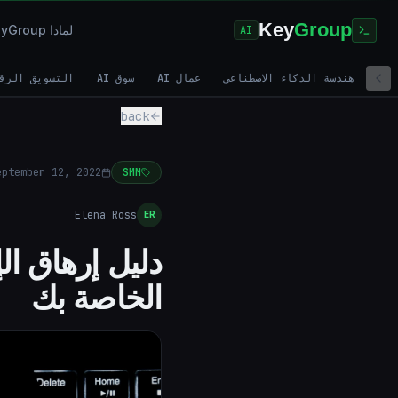
Key
Group
لماذا KeyGroup؟
AI
هندسة الذكاء الاصطناعي
عمال AI
سوق AI
التسويق الرق
back
eptember 12, 2022
SMM
Elena Ross
ER
دليل إرهاق ال
الخاصة بك