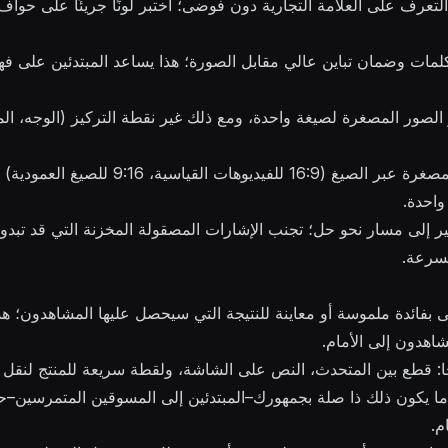
د تعزز التعرف على العلامة التجارية دون فوضى؛ اختبر لونًا جريئًا على ح
د طبقات النص إلى 3–5 كلمات وضمان تباين عالي مقابل الصورة؛ هذا يساعد المبتدئين ع
لصور المصغرة لصيغة واحدة، ومع ذلك غير نقطة التركيز (الوجه، ال
قم بتدوير متغيرات الصور المصغرة عبر الصيغ (16:9
واحدة.
ر إلى مسار نحو حل؛ تجنب الإشارات المصقولة المخزنة التي قد تبدو
بسرعة.
أولى بفائدة ملموسة أو معاينة للنتيجة التي سيحصل عليها المشاهدون؛ ه
اهدون إلى الأمام.
حًا: قطع بين المتحدث، النص على الشاشة، ولقطة سريعة للمنتج لنق
ا يكون ذلك ذا صلة بجمهورك–المبتدئين إلى المسوقين المتمرسين–حتى
م.