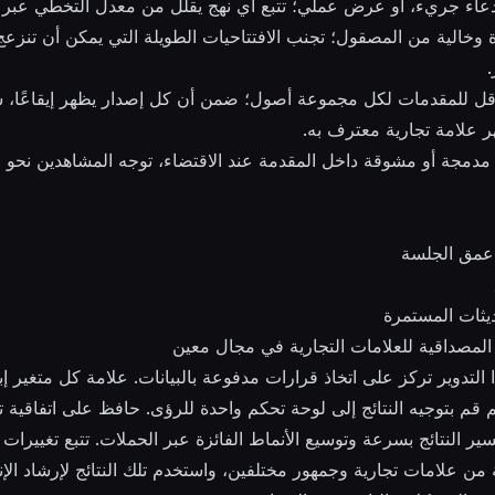
ادعاء جريء، أو عرض عملي؛ تتبع أي نهج يقلل من معدل التخطي عبر 
خالية من المصقول؛ تجنب الافتتاحيات الطويلة التي يمكن أن تنزعج
ت على الأقل للمقدمات لكل مجموعة أصول؛ ضمن أن كل إصدار يظهر إيقاعًا، س
 علامة تجارية معترف به.
دمجة أو مشوقة داخل المقدمة عند الاقتضاء، توجه المشاهدين نحو ال
 عمق الجلسة
يثات المستمرة
المصداقية للعلامات التجارية في مجال معين
 التدوير تركز على اتخاذ قرارات مدفوعة بالبيانات. علامة كل متغير
 قم بتوجيه النتائج إلى لوحة تحكم واحدة للرؤى. حافظ على اتفاقية
ر النتائج بسرعة وتوسيع الأنماط الفائزة عبر الحملات. تتبع تغييرات ا
 علامات تجارية وجمهور مختلفين، واستخدم تلك النتائج لإرشاد الإنت