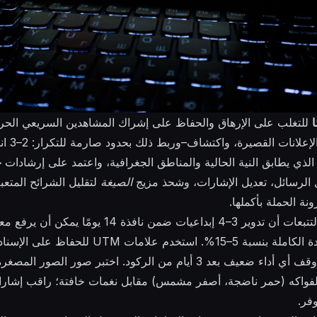
للتغلب على الإرهاق والحفاظ على إشراك المشاهدين السريعي الحركة
القابلة لل
لذي يطابق النية الحالية والمناطق الجغرافية، واعتمد على إرشادات
ج
ل الرسائل، تعديل الإشارات، وشحذ مزيج
الصيغة
لتقليل الشرائح المتعب
ة الحملة بأكملها.
25% ويحسن معدل المشاهدة الكاملة بنسبة 5–15%. است
والمجموعات الاستهدافية، وأوقف أي أداء ضعيف بعد 3 أيام من الركود. اختبر
لفواكه (حمر ناضجة، أصفر مشمس) مقابل نغمات خافتة؛ راقب إشارا
وفر.