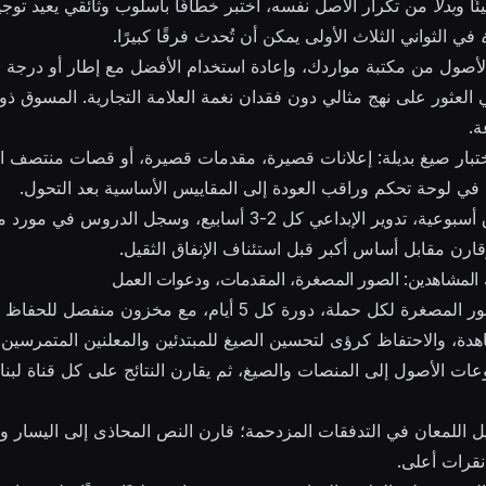
ًا و
بدلاً
من تكرار الأصل نفسه، اختبر خطافًا بأسلوب وثائقي يعيد توج
في الثواني الثلاث الأولى يمكن أن تُحدث فرقًا كبيرًا.
ول من مكتبة مواردك، وإعادة استخدام الأفضل مع إطار أو درجة لون
 العثور على نهج مثالي دون فقدان نغمة العلامة التجارية. المسوق
ة.
 اختبار صيغ بديلة: إعلانات قصيرة، مقدمات قصيرة، أو قصات منتصف ا
ائج في لوحة تحكم وراقب العودة إلى المقاييس الأساسية بعد التحول.
ل 2-3 أسابيع، وسجل الدروس في مورد مخصص. استخدم صورة
قارن مقابل أساس أكبر قبل استئناف الإنفاق الثقيل.
اك المشاهدين: الصور المصغرة، المقدمات، ودعوات العمل
اعتماد تدوير 4 متغيرات للصور المصغرة لكل حملة، دورة كل 5 أيام، 
هدة، والاحتفاظ كرؤى لتحسين الصيغ للمبتدئين والمعلنين المتمرسين
 الأصول إلى المنصات والصيغ، ثم يقارن النتائج على كل قناة لبناء
يل اللمعان في التدفقات المزدحمة؛ قارن النص المحاذى إلى اليسار 
نقرات أعلى.