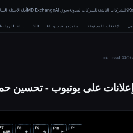
للشركات الناشئة
للشركات
المدونة
سوق AI
MD Exchange
أدلة
الأسئلة الشا
مي
الإعلانات المدفوعة
استوديو فيديو AI
SEO
بناء الروابط
min read
11
S
إعلانات على يوتيوب - تحسين حمل